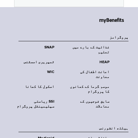
myBenefits
پروگرامز
غذائیت کے بارے میں
SNAP
تعلیم
HEAP
ٹمپریری اسسٹنس
اعانت اطفال کی
WIC
معاونت
موسم گرما کے کھانوں
اسکول کا کھانا
کا پروگرام
سابق فوجیوں کے
SSI ریاستی
معاملات
سپلیمینٹل پروگرام
‏ہیلتھ انشورنس