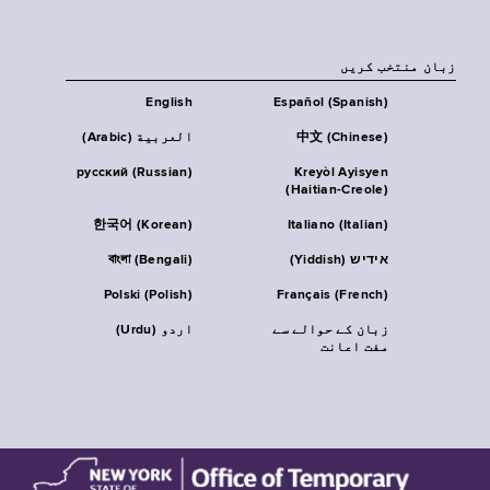
زبان منتخب کریں
English
Español (Spanish)
中文 (Chinese)
العربية (Arabic)
русский (Russian)
Kreyòl Ayisyen
(Haitian-Creole)
한국어 (Korean)
Italiano (Italian)
אידיש (Yiddish)
বাংলা (Bengali)
Polski (Polish)
Français (French)
زبان کے حوالے سے
اردو (Urdu)
مفت اعانت