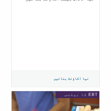
نیا اکاؤنٹ بنائیں
EBT کا بیلنس