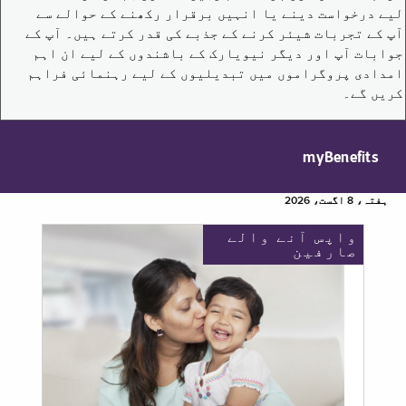
لیے درخواست دینے یا انہیں برقرار رکھنے کے حوالے سے
آپ کے تجربات شیئر کرنے کے جذبے کی قدر کرتے ہیں۔ آپ کے
جوابات آپ اور دیگر نیویارک کے باشندوں کے لیے ان اہم
امدادی پروگراموں میں تبدیلیوں کے لیے رہنمائی فراہم
کریں گے۔
myBenefits
ہفتہ، 8 اگست، 2026
واپس آنے والے
صارفین