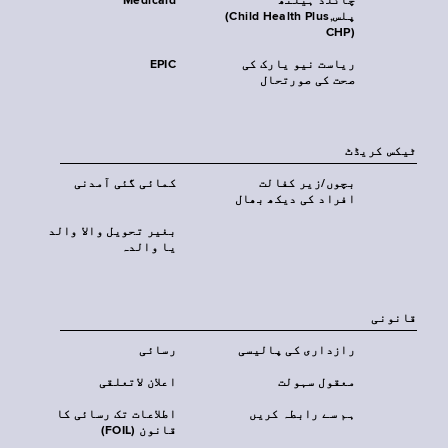
چائلڈ ہیلتھ
Medicaid
پلس‎(Child Health Plus,
CHP)‎
ریاست نیو یارک کی
EPIC
صحت کی صورتحال
ٹیکس کریڈٹ
بچوں/زیر کفالت
کمائی گئی آمدنی
افراد کی دیکھ بھال
بغیر تحویل والا والد
یا والدہ
قانونی
رازداری کی پالیسی
رسائی
معقول سہولت
اعلان لاتعلقی
ہم سے رابطہ کریں
اطلاعات تک رسائی کا
قانون (FOIL)