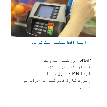
اپنا EBT بیلنس چیک کریں
SNAP اور کیش اکاؤنٹ
ٹرانزیکشن کی سرگزشت
اپنا PIN تبدیل کرنا
رپورٹ کارڈ کھو گیا یا خراب ہو
گيا ہے