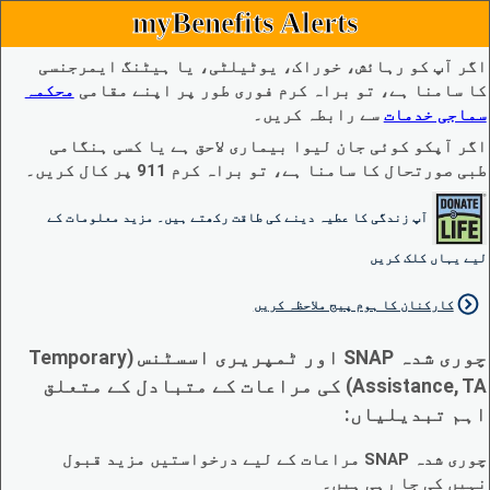
myBenefits Alerts
اگر آپ کو رہائش، خوراک، یوٹیلٹی، یا ہیٹنگ ایمرجنسی
کا سامنا ہے، تو براہ کرم فوری طور پر اپنے مقامی
محکمہ
سماجی خدمات
سے رابطہ کریں۔
اگر آپکو کوئی جان لیوا بیماری لاحق ہے یا کسی ہنگامی
طبی صورتحال کا سامنا ہے، تو براہ کرم 911 پر کال کریں۔
آپ زندگی کا عطیہ دینے کی طاقت رکھتے ہیں۔ مزید معلومات کے
لیے یہاں کلک کریں
کارکنان کا ہوم پیج ملاحظہ کریں
چوری شدہ SNAP اور ٹمپریری اسسٹنس (Temporary
Assistance, TA) کی مراعات کے متبادل کے متعلق
اہم تبدیلیاں:
چوری شدہ SNAP مراعات کے لیے درخواستیں مزید قبول
نہیں کی جا رہی ہیں۔