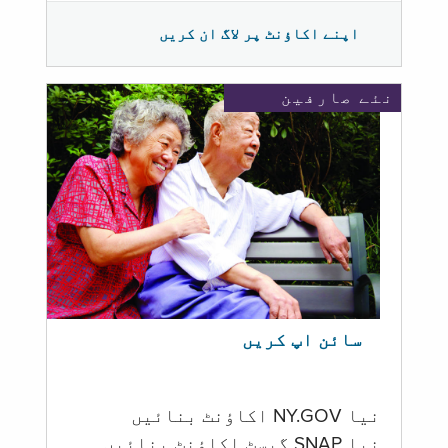
اپنے اکاؤنٹ پر لاگ ان کریں
نئے صارفین
سائن اپ کریں
نیا NY.GOV اکاؤنٹ بنائیں
نیا SNAP گیسٹ اکاؤنٹ بنائیں