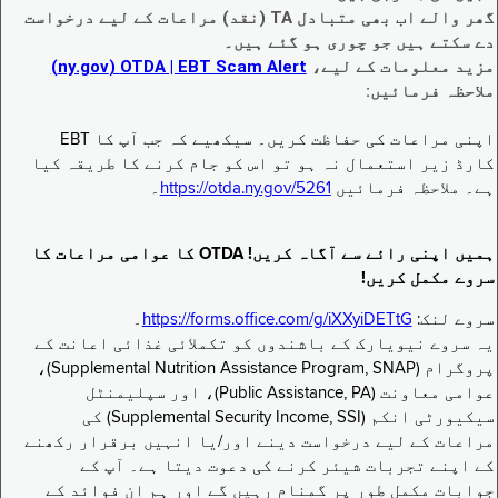
گھر والے اب بھی متبادل TA (نقد) مراعات کے لیے درخواست
دے سکتے ہیں جو چوری ہو گئے ہیں۔
مزید معلومات کے لیے،
EBT Scam Alert ‏| OTDA ‏(ny.gov)
ملاحظہ فرمائیں:
اپنی مراعات کی حفاظت کریں۔ سیکھیے کہ جب آپ کا EBT
کارڈ زیر استعمال نہ ہو تو اس کو جام کرنے کا طریقہ کیا
ہے۔ ملاحظہ فرمائیں
https://otda.ny.gov/5261
۔
ہمیں اپنی رائے سے آگاہ کریں! OTDA کا عوامی مراعات کا
سروے مکمل کریں!
سروے لنک:
https://forms.office.com/g/iXXyiDETtG
۔
یہ سروے نیویارک کے باشندوں کو تکملائی غذائی اعانت کے
پروگرام (Supplemental Nutrition Assistance Program, SNAP)،
عوامی معاونت (Public Assistance, PA)، اور سپلیمنٹل
سیکیورٹی انکم (Supplemental Security Income, SSI) کی
مراعات کے لیے درخواست دینے اور/یا انہیں برقرار رکھنے
کے اپنے تجربات شیئر کرنے کی دعوت دیتا ہے۔ آپ کے
جوابات مکمل طور پر گمنام رہیں گے اور ہم ان فوائد کے