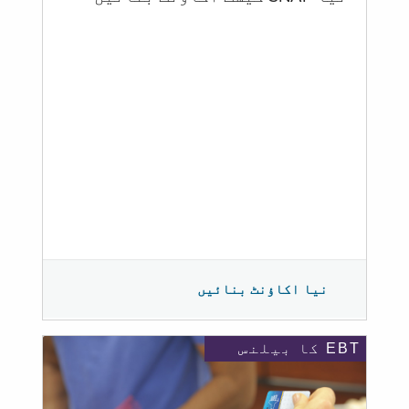
نیا اکاؤنٹ بنائیں
EBT کا بیلنس