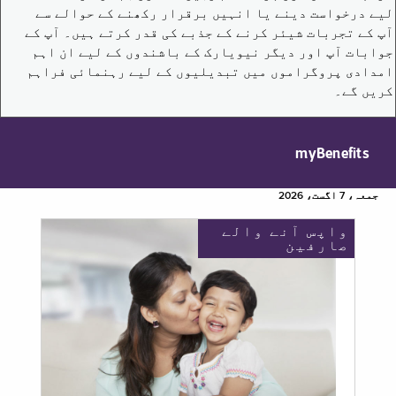
لیے درخواست دینے یا انہیں برقرار رکھنے کے حوالے سے
آپ کے تجربات شیئر کرنے کے جذبے کی قدر کرتے ہیں۔ آپ کے
جوابات آپ اور دیگر نیویارک کے باشندوں کے لیے ان اہم
امدادی پروگراموں میں تبدیلیوں کے لیے رہنمائی فراہم
کریں گے۔
myBenefits
جمعہ، 7 اگست، 2026
واپس آنے والے
صارفین