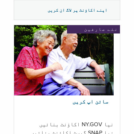
اپنے اکاؤنٹ پر لاگ ان کریں
نئے صارفین
سائن اپ کریں
نیا NY.GOV اکاؤنٹ بنائیں
نیا SNAP گیسٹ اکاؤنٹ بنائیں