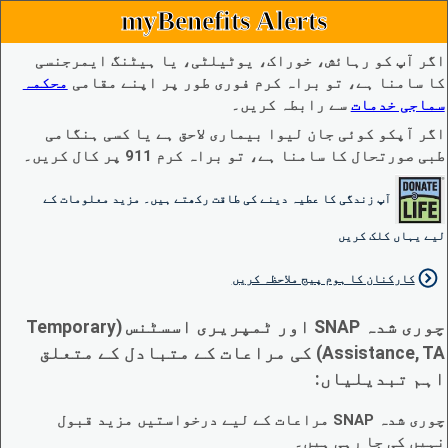
myBenefits Alerts
اگر آپ کو رہائش، خوراک، یوٹیلٹی، یا ہیٹنگ ایمرجنسی
کا سامنا ہے، تو براہ کرم فوری طور پر اپنے مقامی
محکمہ
سماجی خدمات
سے رابطہ کریں۔
اگر آپکو کوئی جان لیوا بیماری لاحق ہے یا کسی ہنگامی
طبی صورتحال کا سامنا ہے، تو براہ کرم 911 پر کال کریں۔
آپ زندگی کا عطیہ دینے کی طاقت رکھتے ہیں۔ مزید معلومات کے
لیے یہاں کلک کریں
کارکنان کا ہوم پیج ملاحظہ کریں
چوری شدہ SNAP اور ٹمپریری اسسٹنس (Temporary
Assistance, TA) کی مراعات کے متبادل کے متعلق
اہم تبدیلیاں:
چوری شدہ SNAP مراعات کے لیے درخواستیں مزید قبول
نہیں کی جا رہی ہیں۔