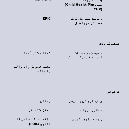
چائلڈ ہیلتھ
Medicaid
پلس‎(Child Health Plus,
CHP)‎
ریاست نیو یارک کی
EPIC
صحت کی صورتحال
ٹیکس کریڈٹ
بچوں/زیر کفالت
کمائی گئی آمدنی
افراد کی دیکھ بھال
بغیر تحویل والا والد
یا والدہ
قانونی
رازداری کی پالیسی
رسائی
معقول سہولت
اعلان لاتعلقی
ہم سے رابطہ کریں
اطلاعات تک رسائی کا
قانون (FOIL)