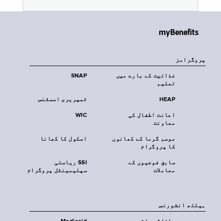
myBenefits
پروگرامز
غذائیت کے بارے میں
SNAP
تعلیم
HEAP
ٹمپریری اسسٹنس
اعانت اطفال کی
WIC
معاونت
موسم گرما کے کھانوں
اسکول کا کھانا
کا پروگرام
سابق فوجیوں کے
SSI ریاستی
معاملات
سپلیمینٹل پروگرام
‏ہیلتھ انشورنس