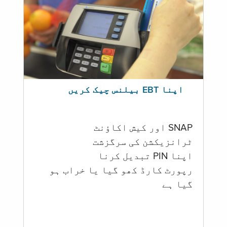
اپنا EBT بیلنس چیک کریں
SNAP اور کیش اکاؤنٹ
ٹرانزیکشن کی سرگزشت
اپنا PIN تبدیل کرنا
رپورٹ کارڈ کھو گیا یا خراب ہو
گيا ہے