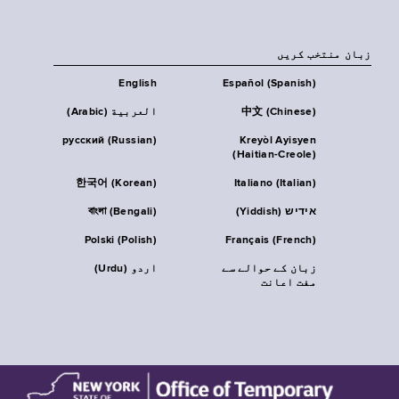
زبان منتخب کریں
English
Español (Spanish)
中文 (Chinese)
العربية (Arabic)
русский (Russian)
Kreyòl Ayisyen
(Haitian-Creole)
한국어 (Korean)
Italiano (Italian)
אידיש (Yiddish)
বাংলা (Bengali)
Polski (Polish)
Français (French)
زبان کے حوالے سے
اردو (Urdu)
مفت اعانت