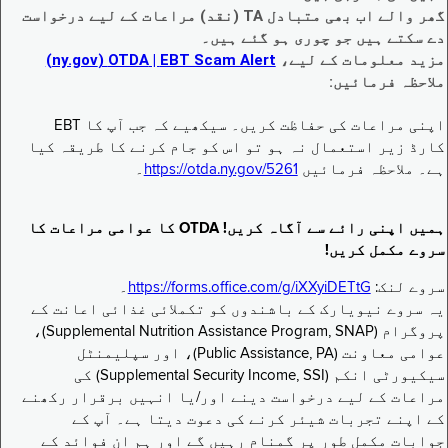
گھر والے اب بھی متبادل TA (نقد) مراعات کے لیے درخواست
دے سکتے ہیں جو چوری ہو گئے ہیں۔
مزید معلومات کے لیے،
EBT Scam Alert ‏| OTDA ‏(ny.gov)
ملاحظہ فرمائیں:
اپنی مراعات کی حفاظت کریں۔ سیکھیے کہ جب آپ کا EBT
کارڈ زیر استعمال نہ ہو تو اس کو جام کرنے کا طریقہ کیا
ہے۔ ملاحظہ فرمائیں
https://otda.ny.gov/5261
۔
ہمیں اپنی رائے سے آگاہ کریں! OTDA کا عوامی مراعات کا
سروے مکمل کریں!
سروے لنک:
https://forms.office.com/g/iXXyiDETtG
۔
یہ سروے نیویارک کے باشندوں کو تکملائی غذائی اعانت کے
پروگرام (Supplemental Nutrition Assistance Program, SNAP)،
عوامی معاونت (Public Assistance, PA)، اور سپلیمنٹل
سیکیورٹی انکم (Supplemental Security Income, SSI) کی
مراعات کے لیے درخواست دینے اور/یا انہیں برقرار رکھنے
کے اپنے تجربات شیئر کرنے کی دعوت دیتا ہے۔ آپ کے
جوابات مکمل طور پر گمنام رہیں گے اور ہم ان فوائد کے