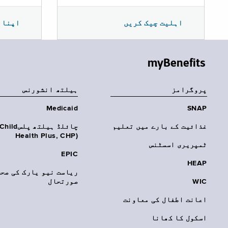
اپنا 
اہلیت چیک کریں
myBenefits
پروگرامز
‏ہیلتھ انشورنس
Medicaid
SNAP
غذائیت کے بارے میں تعلیم
چائلڈ ہیلتھ پلسhild
Health Plus, CHP)‎
ٹمپریری اسسٹنس
EPIC
HEAP
ریاست نیو یارک کی صحت
WIC
صورتحال
اعانت اطفال کی معاونت
اسکول کا کھانا