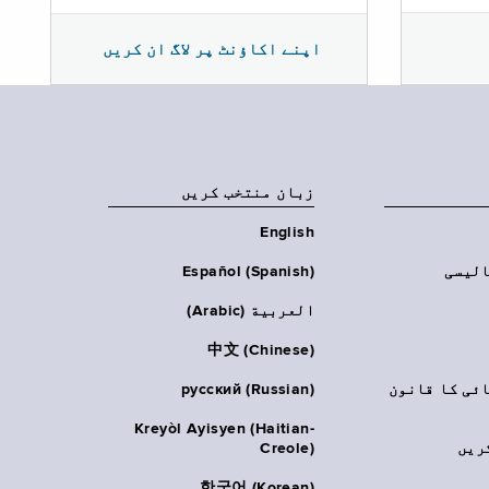
اپنے اکاؤنٹ پر لاگ ان کریں
زبان منتخب کریں
English
الیسی
Español (Spanish)
العربية (Arabic)
中文 (Chinese)
ائی کا قانون
русский (Russian)
Kreyòl Ayisyen (Haitian-
ریں
Creole)
한국어 (Korean)