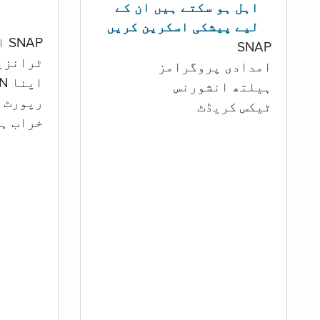
اہل ہو سکتے ہیں ان کے
لیے پیشکی اسکرین کریں
SNAP اور کیش اکاؤنٹ
SNAP
ٹرانزی
امدادی پروگرامز
اپنا PIN تبدیل کرنا
‏ہیلتھ انشورنس
رپورٹ ک
ٹیکس کریڈٹ
خراب ہو