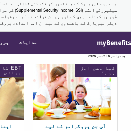
سیکیورٹی ا
طور پر گمنام رہیں گے اور ہم ان فوائد کے لیے درخواست
دیگر نیویارک کے باشندوں کے لیے ان اہم امدادی پروگر
myBenefits
ہدایات
پرو
جمعرات، 6 اگست، 2026
کیا میں اہل
EBT کا
ہوں؟
بیلنس
اپنا EBT بیلنس چیک ک
آپ جن پروگرامز کے لیے