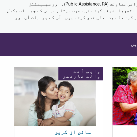
یہ سروے نیویارک کے باشندوں کو تکملائی غذائی اعانت کے پروگرام (Supplemental Nutrition Assistance Program, SNAP)، عوامی معاونت (Public Assistance, PA)، اور سپلیمنٹل
یں برقرار رکھنے کے اپنے تجربات شیئر کرنے کی دعوت دیتا ہے۔ آپ کے جوابات مکمل
 کرنے کے جذبے کی قدر کرتے ہیں۔ آپ کے جوابات آپ اور
یں
واپس آنے
والے صارفین
سائن ان کریں