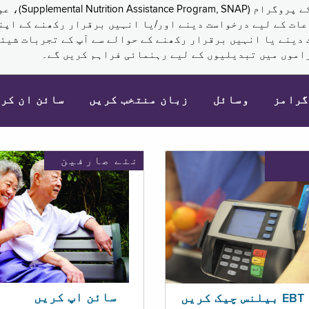
نکم (Supplemental Security Income, SSI) کی مراعات کے لیے درخواست دینے اور/یا انہ
 دینے یا انہیں برقرار رکھنے کے حوالے سے آپ کے تجربات شیئر
اموں میں تبدیلیوں کے لیے رہنمائی فراہم کریں گے۔
گرامز
وسائل
زبان منتخب کریں
سائن ان کر
نئے صارفین
سائن اپ کریں
ریں