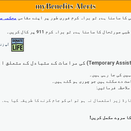
myBenefits Alerts
 کا سامنا ہے، تو براہ کرم فوری طور پر اپنے مقامی
محکمہ س
ال کا سامنا ہے، تو براہ کرم 911 پر کال کریں۔
آپ زند
لاحظہ فرمائیں: