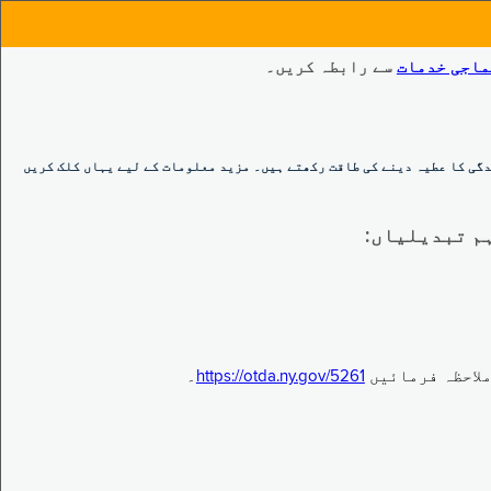
ماجی خدمات
سے رابطہ کریں۔
گی کا عطیہ دینے کی طاقت رکھتے ہیں۔ مزید معلومات کے لیے یہاں کلک کریں
https://otda.ny.gov/5261
۔