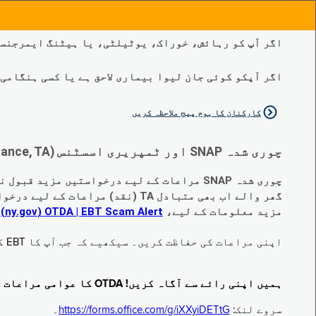
اگر آپ کو رہائش، خوراک، یوٹیلٹی، یا ہیٹنگ ایمرجنسی
اگر آپکو کوئی جان لیوا بیماری لاحق ہے یا کسی ہنگامی طبی صورتح
کارکنان کا ہوم پیج ملاحظہ کریں
چوری شدہ SNAP اور ٹمپریری اسسٹنس (Temporary Assistance, TA) کی مراعات کے متبادل کے متعلق اہم تبدیلیاں:
چوری شدہ SNAP مراعات کے لیے درخواستیں مزید قبول نہیں کی جا رہی ہیں۔
گھر والے اب بھی متبادل TA (نقد) مراعات کے لیے درخواست دے سکتے ہیں جو چوری ہو گئے ہیں۔
مزید معلومات کے لیے،
EBT Scam Alert ‏| OTDA ‏(ny.gov)
م
اپنی مراعات کی حفاظت کریں۔ سیکھیے کہ جب آپ کا EBT کارڈ زیر استعمال نہ ہو تو اس کو جام کرنے کا طریقہ کیا ہے۔ ملاحظہ فرمائیں
ہمیں اپنی رائے سے آگاہ کریں! OTDA کا عوامی مراعات کا سروے مکمل کریں!
سروے لنک:
https://forms.office.com/g/iXXyiDETtG
۔