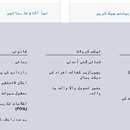
نیا اکاؤنٹ بنائیں
بیلنس چیک کریں
ٹیکس کریڈٹ
قانونی
کمائی گئی آمدنی
رسائی
‎(C
بچوں/زیر کفالت افراد کی
رازداری کی پ
دیکھ بھال
اعلان لاتعلقی
بغیر تحویل والا والد یا
والدہ
معقول سہولت
 کی
اطلاعات تک رس
(FOIL)
ہم سے رابطہ ک