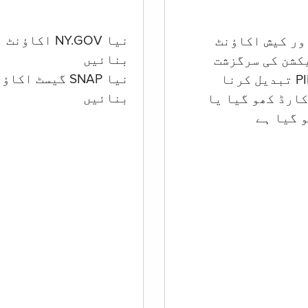
نیا NY.GOV اکاؤنٹ
بنائیں
کشن کی سرگزشت
نیا SNAP گیسٹ اکا
بنائیں
ارڈ کھو گیا یا
 گيا ہے