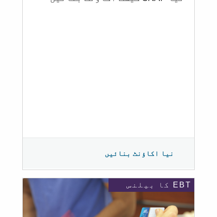
نیا اکاؤنٹ بنائیں
EBT کا بیلنس