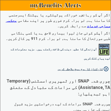
myBenefits Alerts
اگر آپ کو رہائش، خوراک، یوٹیلٹی، یا ہیٹنگ ایمرجنسی
کا سامنا ہے، تو براہ کرم فوری طور پر اپنے مقامی
محکمہ
سماجی خدمات
سے رابطہ کریں۔
اگر آپکو کوئی جان لیوا بیماری لاحق ہے یا کسی ہنگامی
طبی صورتحال کا سامنا ہے، تو براہ کرم 911 پر کال کریں۔
آپ زندگی کا عطیہ دینے کی طاقت رکھتے ہیں۔ مزید معلومات کے
لیے یہاں کلک کریں
کارکنان کا ہوم پیج ملاحظہ کریں
چوری شدہ SNAP اور ٹمپریری اسسٹنس (Temporary
Assistance, TA) کی مراعات کے متبادل کے متعلق
اہم تبدیلیاں:
چوری شدہ SNAP مراعات کے لیے درخواستیں مزید قبول
نہیں کی جا رہی ہیں۔