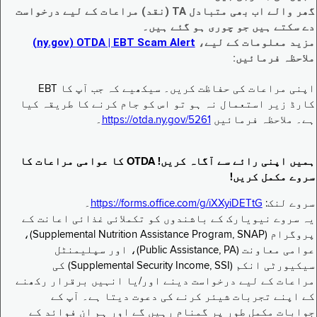
گھر والے اب بھی متبادل TA (نقد) مراعات کے لیے درخواست
دے سکتے ہیں جو چوری ہو گئے ہیں۔
مزید معلومات کے لیے،
EBT Scam Alert ‏| OTDA ‏(ny.gov)
ملاحظہ فرمائیں:
اپنی مراعات کی حفاظت کریں۔ سیکھیے کہ جب آپ کا EBT
کارڈ زیر استعمال نہ ہو تو اس کو جام کرنے کا طریقہ کیا
ہے۔ ملاحظہ فرمائیں
https://otda.ny.gov/5261
۔
ہمیں اپنی رائے سے آگاہ کریں! OTDA کا عوامی مراعات کا
سروے مکمل کریں!
سروے لنک:
https://forms.office.com/g/iXXyiDETtG
۔
یہ سروے نیویارک کے باشندوں کو تکملائی غذائی اعانت کے
پروگرام (Supplemental Nutrition Assistance Program, SNAP)،
عوامی معاونت (Public Assistance, PA)، اور سپلیمنٹل
سیکیورٹی انکم (Supplemental Security Income, SSI) کی
مراعات کے لیے درخواست دینے اور/یا انہیں برقرار رکھنے
کے اپنے تجربات شیئر کرنے کی دعوت دیتا ہے۔ آپ کے
جوابات مکمل طور پر گمنام رہیں گے اور ہم ان فوائد کے