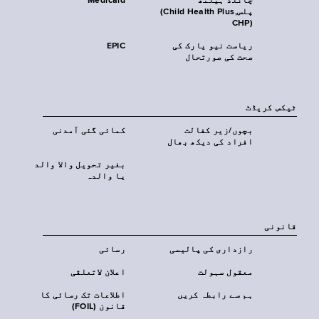
چائلڈ ہیلتھ
Medicaid
پلس‎(Child Health Plus,
CHP)‎
ریاست نیو یارک کی
EPIC
صحت کی صورتحال
ٹیکس کریڈٹ
بچوں/زیر کفالت
کمائی گئی آمدنی
افراد کی دیکھ بھال
بغیر تحویل والا والد
یا والدہ
قانونی
رازداری کی پالیسی
رسائی
معقول سہولت
اعلان لاتعلقی
ہم سے رابطہ کریں
اطلاعات تک رسائی کا
قانون (FOIL)