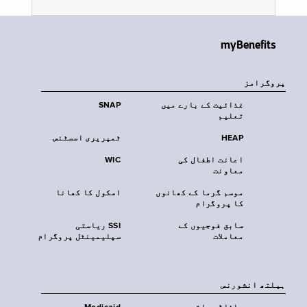
myBenefits
پروگرامز
غذائیت کے بارے میں
SNAP
تعلیم
HEAP
ٹمپریری اسسٹنس
اعانت اطفال کی
WIC
معاونت
موسم گرما کے کھانوں
اسکول کا کھانا
کا پروگرام
سابق فوجیوں کے
SSI ریاستی
معاملات
سپلیمینٹل پروگرام
‏ہیلتھ انشورنس