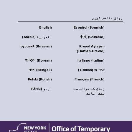
زبان منتخب کریں
English
Español (Spanish)
中文 (Chinese)
العربية (Arabic)
русский (Russian)
Kreyòl Ayisyen
(Haitian-Creole)
한국어 (Korean)
Italiano (Italian)
אידיש (Yiddish)
বাংলা (Bengali)
Polski (Polish)
Français (French)
زبان کے حوالے سے
اردو (Urdu)
مفت اعانت