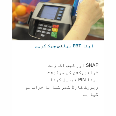
اپنا EBT بیلنس چیک کریں
SNAP اور کیش اکاؤنٹ
ٹرانزیکشن کی سرگزشت
اپنا PIN تبدیل کرنا
رپورٹ کارڈ کھو گیا یا خراب ہو
گيا ہے