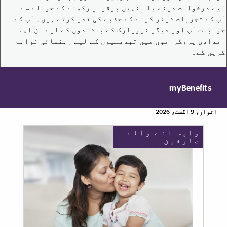
لیے درخواست دینے یا انہیں برقرار رکھنے کے حوالے سے
آپ کے تجربات شیئر کرنے کے جذبے کی قدر کرتے ہیں۔ آپ کے
جوابات آپ اور دیگر نیویارک کے باشندوں کے لیے ان اہم
امدادی پروگراموں میں تبدیلیوں کے لیے رہنمائی فراہم
کریں گے۔
myBenefits
اتوار، 9 اگست، 2026
واپس آنے والے
صارفین