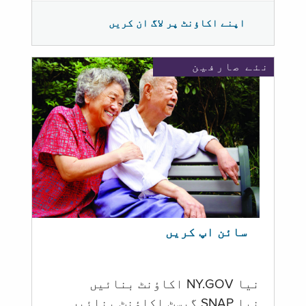
اپنے اکاؤنٹ پر لاگ ان کریں
نئے صارفین
سائن اپ کریں
نیا NY.GOV اکاؤنٹ بنائیں
نیا SNAP گیسٹ اکاؤنٹ بنائیں