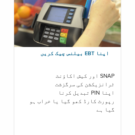
اپنا EBT بیلنس چیک کریں
SNAP اور کیش اکاؤنٹ
ٹرانزیکشن کی سرگزشت
اپنا PIN تبدیل کرنا
رپورٹ کارڈ کھو گیا یا خراب ہو
گيا ہے