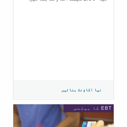
نیا اکاؤنٹ بنائیں
EBT کا بیلنس