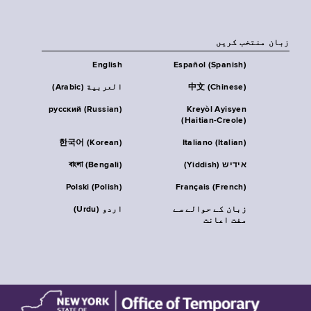
زبان منتخب کریں
English
Español (Spanish)
中文 (Chinese)
العربية (Arabic)
русский (Russian)
Kreyòl Ayisyen
(Haitian-Creole)
한국어 (Korean)
Italiano (Italian)
אידיש (Yiddish)
বাংলা (Bengali)
Polski (Polish)
Français (French)
زبان کے حوالے سے
اردو (Urdu)
مفت اعانت