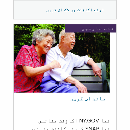
اپنے اکاؤنٹ پر لاگ ان کریں
نئے صارفین
سائن اپ کریں
نیا NY.GOV اکاؤنٹ بنائیں
نیا SNAP گیسٹ اکاؤنٹ بنائیں