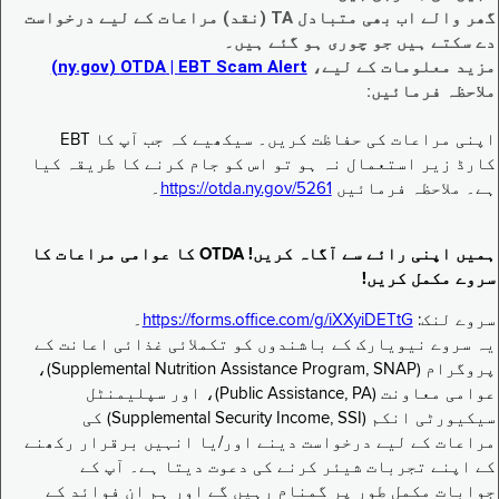
گھر والے اب بھی متبادل TA (نقد) مراعات کے لیے درخواست
دے سکتے ہیں جو چوری ہو گئے ہیں۔
مزید معلومات کے لیے،
EBT Scam Alert ‏| OTDA ‏(ny.gov)
ملاحظہ فرمائیں:
اپنی مراعات کی حفاظت کریں۔ سیکھیے کہ جب آپ کا EBT
کارڈ زیر استعمال نہ ہو تو اس کو جام کرنے کا طریقہ کیا
ہے۔ ملاحظہ فرمائیں
https://otda.ny.gov/5261
۔
ہمیں اپنی رائے سے آگاہ کریں! OTDA کا عوامی مراعات کا
سروے مکمل کریں!
سروے لنک:
https://forms.office.com/g/iXXyiDETtG
۔
یہ سروے نیویارک کے باشندوں کو تکملائی غذائی اعانت کے
پروگرام (Supplemental Nutrition Assistance Program, SNAP)،
عوامی معاونت (Public Assistance, PA)، اور سپلیمنٹل
سیکیورٹی انکم (Supplemental Security Income, SSI) کی
مراعات کے لیے درخواست دینے اور/یا انہیں برقرار رکھنے
کے اپنے تجربات شیئر کرنے کی دعوت دیتا ہے۔ آپ کے
جوابات مکمل طور پر گمنام رہیں گے اور ہم ان فوائد کے