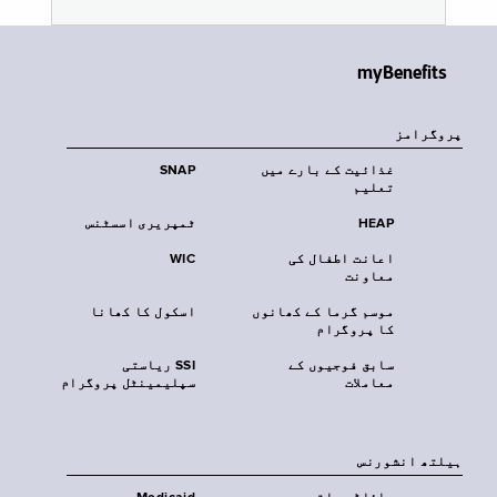
myBenefits
پروگرامز
غذائیت کے بارے میں
SNAP
تعلیم
HEAP
ٹمپریری اسسٹنس
اعانت اطفال کی
WIC
معاونت
موسم گرما کے کھانوں
اسکول کا کھانا
کا پروگرام
سابق فوجیوں کے
SSI ریاستی
معاملات
سپلیمینٹل پروگرام
‏ہیلتھ انشورنس