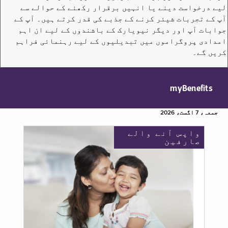
لیے درخواست دینے یا انہیں برقرار رکھنے کے حوالے سے
آپ کے تجربات شیئر کرنے کے جذبے کی قدر کرتے ہیں۔ آپ کے
جوابات آپ اور دیگر نیویارک کے باشندوں کے لیے ان اہم
امدادی پروگراموں میں تبدیلیوں کے لیے رہنمائی فراہم
کریں گے۔
myBenefits
جمعہ، 7 اگست، 2026
واپس آنے والے
صارفین