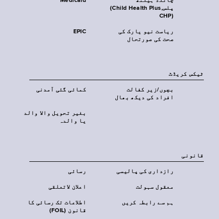
چائلڈ ہیلتھ
Medicaid
پلس‎(Child Health Plus,
CHP)‎
ریاست نیو یارک کی
EPIC
صحت کی صورتحال
ٹیکس کریڈٹ
بچوں/زیر کفالت
کمائی گئی آمدنی
افراد کی دیکھ بھال
بغیر تحویل والا والد
یا والدہ
قانونی
رازداری کی پالیسی
رسائی
معقول سہولت
اعلان لاتعلقی
ہم سے رابطہ کریں
اطلاعات تک رسائی کا
قانون (FOIL)