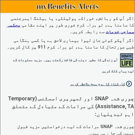
myBenefits Alerts
اگر آپ کو رہائش، خوراک، یوٹیلٹی، یا ہیٹنگ ایمرجنسی
کا سامنا ہے، تو براہ کرم فوری طور پر اپنے مقامی
محکمہ
سماجی خدمات
سے رابطہ کریں۔
اگر آپکو کوئی جان لیوا بیماری لاحق ہے یا کسی ہنگامی
طبی صورتحال کا سامنا ہے، تو براہ کرم 911 پر کال کریں۔
آپ زندگی کا عطیہ دینے کی طاقت رکھتے ہیں۔ مزید معلومات کے
لیے یہاں کلک کریں
کارکنان کا ہوم پیج ملاحظہ کریں
چوری شدہ SNAP اور ٹمپریری اسسٹنس (Temporary
Assistance, TA) کی مراعات کے متبادل کے متعلق
اہم تبدیلیاں:
چوری شدہ SNAP مراعات کے لیے درخواستیں مزید قبول
نہیں کی جا رہی ہیں۔