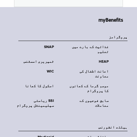
myBenefits
پروگرامز
غذائیت کے بارے میں
SNAP
تعلیم
HEAP
ٹمپریری اسسٹنس
اعانت اطفال کی
WIC
معاونت
موسم گرما کے کھانوں
اسکول کا کھانا
کا پروگرام
سابق فوجیوں کے
SSI ریاستی
معاملات
سپلیمینٹل پروگرام
‏ہیلتھ انشورنس