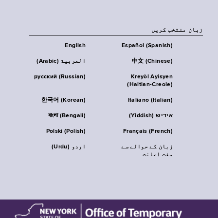
زبان منتخب کریں
English
Español (Spanish)
中文 (Chinese)
العربية (Arabic)
русский (Russian)
Kreyòl Ayisyen
(Haitian-Creole)
한국어 (Korean)
Italiano (Italian)
אידיש (Yiddish)
বাংলা (Bengali)
Polski (Polish)
Français (French)
زبان کے حوالے سے
اردو (Urdu)
مفت اعانت