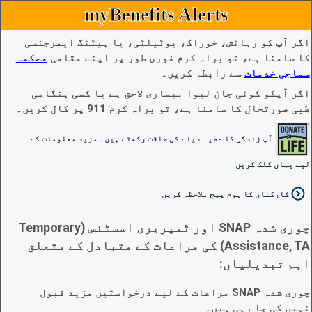
myBenefits Alerts
اگر آپ کو رہائش، خوراک، یوٹیلٹی، یا ہیٹنگ ایمرجنسی
کا سامنا ہے، تو براہ کرم فوری طور پر اپنے مقامی
محکمہ
سماجی خدمات
سے رابطہ کریں۔
اگر آپکو کوئی جان لیوا بیماری لاحق ہے یا کسی ہنگامی
طبی صورتحال کا سامنا ہے، تو براہ کرم 911 پر کال کریں۔
آپ زندگی کا عطیہ دینے کی طاقت رکھتے ہیں۔ مزید معلومات کے
لیے یہاں کلک کریں
کارکنان کا ہوم پیج ملاحظہ کریں
چوری شدہ SNAP اور ٹمپریری اسسٹنس (Temporary
Assistance, TA) کی مراعات کے متبادل کے متعلق
اہم تبدیلیاں:
چوری شدہ SNAP مراعات کے لیے درخواستیں مزید قبول
نہیں کی جا رہی ہیں۔