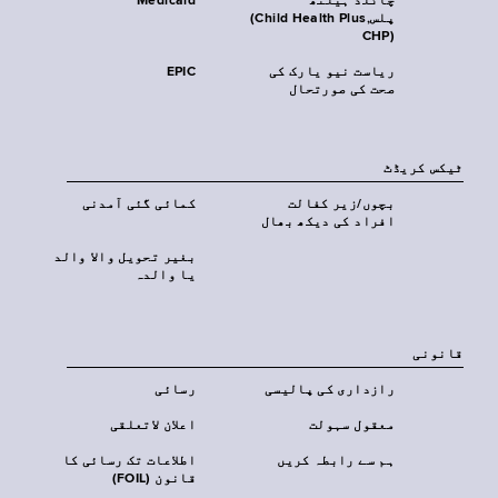
چائلڈ ہیلتھ
Medicaid
پلس‎(Child Health Plus,
CHP)‎
ریاست نیو یارک کی
EPIC
صحت کی صورتحال
ٹیکس کریڈٹ
بچوں/زیر کفالت
کمائی گئی آمدنی
افراد کی دیکھ بھال
بغیر تحویل والا والد
یا والدہ
قانونی
رازداری کی پالیسی
رسائی
معقول سہولت
اعلان لاتعلقی
ہم سے رابطہ کریں
اطلاعات تک رسائی کا
قانون (FOIL)