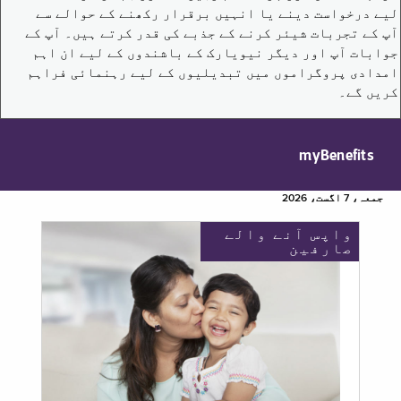
لیے درخواست دینے یا انہیں برقرار رکھنے کے حوالے سے
آپ کے تجربات شیئر کرنے کے جذبے کی قدر کرتے ہیں۔ آپ کے
جوابات آپ اور دیگر نیویارک کے باشندوں کے لیے ان اہم
امدادی پروگراموں میں تبدیلیوں کے لیے رہنمائی فراہم
کریں گے۔
myBenefits
جمعہ، 7 اگست، 2026
واپس آنے والے
صارفین