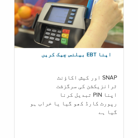
اپنا EBT بیلنس چیک کریں
SNAP اور کیش اکاؤنٹ
ٹرانزیکشن کی سرگزشت
اپنا PIN تبدیل کرنا
رپورٹ کارڈ کھو گیا یا خراب ہو
گيا ہے