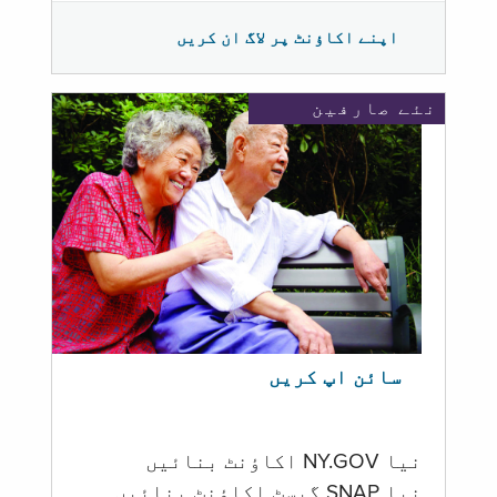
اپنے اکاؤنٹ پر لاگ ان کریں
نئے صارفین
سائن اپ کریں
نیا NY.GOV اکاؤنٹ بنائیں
نیا SNAP گیسٹ اکاؤنٹ بنائیں