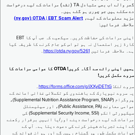
گھر والے اب بھی متبادل TA (نقد) مراعات کے لیے درخواست
دے سکتے ہیں جو چوری ہو گئے ہیں۔
مزید معلومات کے لیے،
EBT Scam Alert ‏| OTDA ‏(ny.gov)
ملاحظہ فرمائیں:
اپنی مراعات کی حفاظت کریں۔ سیکھیے کہ جب آپ کا EBT
کارڈ زیر استعمال نہ ہو تو اس کو جام کرنے کا طریقہ کیا
ہے۔ ملاحظہ فرمائیں
https://otda.ny.gov/5261
۔
ہمیں اپنی رائے سے آگاہ کریں! OTDA کا عوامی مراعات کا
سروے مکمل کریں!
سروے لنک:
https://forms.office.com/g/iXXyiDETtG
۔
یہ سروے نیویارک کے باشندوں کو تکملائی غذائی اعانت کے
پروگرام (Supplemental Nutrition Assistance Program, SNAP)،
عوامی معاونت (Public Assistance, PA)، اور سپلیمنٹل
سیکیورٹی انکم (Supplemental Security Income, SSI) کی
مراعات کے لیے درخواست دینے اور/یا انہیں برقرار رکھنے
کے اپنے تجربات شیئر کرنے کی دعوت دیتا ہے۔ آپ کے
جوابات مکمل طور پر گمنام رہیں گے اور ہم ان فوائد کے