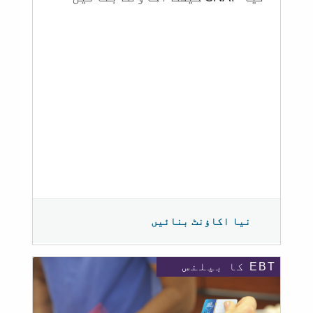
نیا اکاؤنٹ بنائیں
EBT کا بیلنس