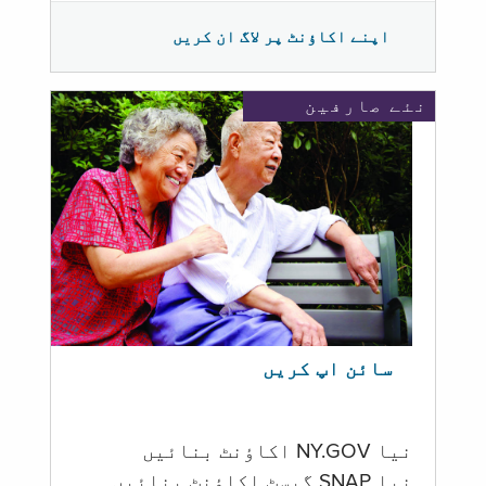
اپنے اکاؤنٹ پر لاگ ان کریں
نئے صارفین
سائن اپ کریں
نیا NY.GOV اکاؤنٹ بنائیں
نیا SNAP گیسٹ اکاؤنٹ بنائیں