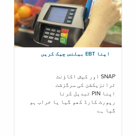
اپنا EBT بیلنس چیک کریں
SNAP اور کیش اکاؤنٹ
ٹرانزیکشن کی سرگزشت
اپنا PIN تبدیل کرنا
رپورٹ کارڈ کھو گیا یا خراب ہو
گيا ہے