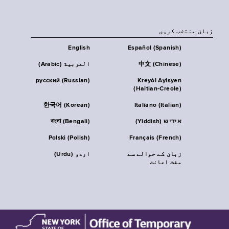
زبان منتخب کریں
English
Español (Spanish)
中文 (Chinese)
العربية (Arabic)
русский (Russian)
Kreyòl Ayisyen
(Haitian-Creole)
한국어 (Korean)
Italiano (Italian)
אידיש (Yiddish)
বাংলা (Bengali)
Polski (Polish)
Français (French)
زبان کے حوالے سے
اردو (Urdu)
مفت اعانت