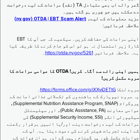
گھر والے اب بھی متبادل TA (نقد) مراعات کے لیے درخواست
دے سکتے ہیں جو چوری ہو گئے ہیں۔
مزید معلومات کے لیے،
EBT Scam Alert ‏| OTDA ‏(ny.gov)
ملاحظہ فرمائیں:
اپنی مراعات کی حفاظت کریں۔ سیکھیے کہ جب آپ کا EBT
کارڈ زیر استعمال نہ ہو تو اس کو جام کرنے کا طریقہ کیا
ہے۔ ملاحظہ فرمائیں
https://otda.ny.gov/5261
۔
ہمیں اپنی رائے سے آگاہ کریں! OTDA کا عوامی مراعات کا
سروے مکمل کریں!
سروے لنک:
https://forms.office.com/g/iXXyiDETtG
۔
یہ سروے نیویارک کے باشندوں کو تکملائی غذائی اعانت کے
پروگرام (Supplemental Nutrition Assistance Program, SNAP)،
عوامی معاونت (Public Assistance, PA)، اور سپلیمنٹل
سیکیورٹی انکم (Supplemental Security Income, SSI) کی
مراعات کے لیے درخواست دینے اور/یا انہیں برقرار رکھنے
کے اپنے تجربات شیئر کرنے کی دعوت دیتا ہے۔ آپ کے
جوابات مکمل طور پر گمنام رہیں گے اور ہم ان فوائد کے