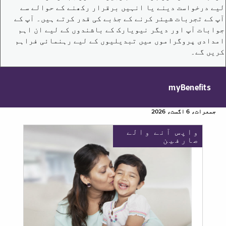
لیے درخواست دینے یا انہیں برقرار رکھنے کے حوالے سے
آپ کے تجربات شیئر کرنے کے جذبے کی قدر کرتے ہیں۔ آپ کے
جوابات آپ اور دیگر نیویارک کے باشندوں کے لیے ان اہم
امدادی پروگراموں میں تبدیلیوں کے لیے رہنمائی فراہم
کریں گے۔
myBenefits
جمعرات، 6 اگست، 2026
واپس آنے والے
صارفین