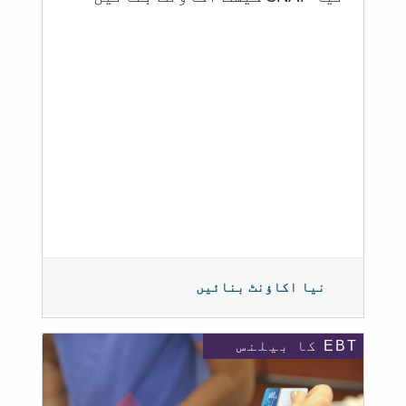
نیا اکاؤنٹ بنائیں
EBT کا بیلنس