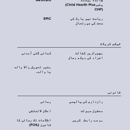
چائلڈ ہیلتھ
Medicaid
پلس‎(Child Health Plus,
CHP)‎
ریاست نیو یارک کی
EPIC
صحت کی صورتحال
ٹیکس کریڈٹ
بچوں/زیر کفالت
کمائی گئی آمدنی
افراد کی دیکھ بھال
بغیر تحویل والا والد
یا والدہ
قانونی
رازداری کی پالیسی
رسائی
معقول سہولت
اعلان لاتعلقی
ہم سے رابطہ کریں
اطلاعات تک رسائی کا
قانون (FOIL)