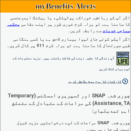
myBenefits Alerts
اگر آپ کو رہائش، خوراک، یوٹیلٹی، یا ہیٹنگ ایمرجنسی
کا سامنا ہے، تو براہ کرم فوری طور پر اپنے مقامی
محکمہ
سماجی خدمات
سے رابطہ کریں۔
اگر آپکو کوئی جان لیوا بیماری لاحق ہے یا کسی ہنگامی
طبی صورتحال کا سامنا ہے، تو براہ کرم 911 پر کال کریں۔
آپ زندگی کا عطیہ دینے کی طاقت رکھتے ہیں۔ مزید معلومات کے
لیے یہاں کلک کریں
کارکنان کا ہوم پیج ملاحظہ کریں
چوری شدہ SNAP اور ٹمپریری اسسٹنس (Temporary
Assistance, TA) کی مراعات کے متبادل کے متعلق
اہم تبدیلیاں:
چوری شدہ SNAP مراعات کے لیے درخواستیں مزید قبول
نہیں کی جا رہی ہیں۔