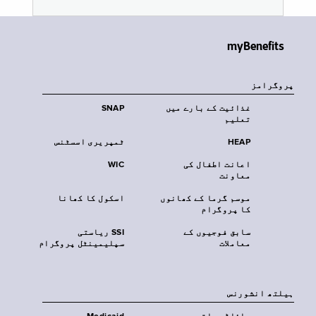
myBenefits
پروگرامز
غذائیت کے بارے میں
SNAP
تعلیم
HEAP
ٹمپریری اسسٹنس
اعانت اطفال کی
WIC
معاونت
موسم گرما کے کھانوں
اسکول کا کھانا
کا پروگرام
سابق فوجیوں کے
SSI ریاستی
معاملات
سپلیمینٹل پروگرام
‏ہیلتھ انشورنس