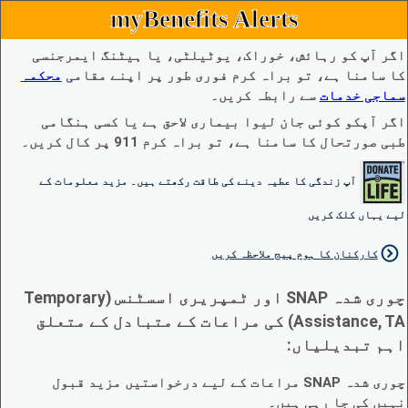
myBenefits Alerts
اگر آپ کو رہائش، خوراک، یوٹیلٹی، یا ہیٹنگ ایمرجنسی
کا سامنا ہے، تو براہ کرم فوری طور پر اپنے مقامی
محکمہ
سماجی خدمات
سے رابطہ کریں۔
اگر آپکو کوئی جان لیوا بیماری لاحق ہے یا کسی ہنگامی
طبی صورتحال کا سامنا ہے، تو براہ کرم 911 پر کال کریں۔
آپ زندگی کا عطیہ دینے کی طاقت رکھتے ہیں۔ مزید معلومات کے
لیے یہاں کلک کریں
کارکنان کا ہوم پیج ملاحظہ کریں
چوری شدہ SNAP اور ٹمپریری اسسٹنس (Temporary
Assistance, TA) کی مراعات کے متبادل کے متعلق
اہم تبدیلیاں:
چوری شدہ SNAP مراعات کے لیے درخواستیں مزید قبول
نہیں کی جا رہی ہیں۔