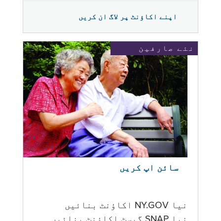
اپنے اکاؤنٹ پر لاگ ان کریں
نئے صارفین
سائن اپ کریں
نیا NY.GOV اکاؤنٹ بنائیں
نیا SNAP گیسٹ اکاؤنٹ بنائیں