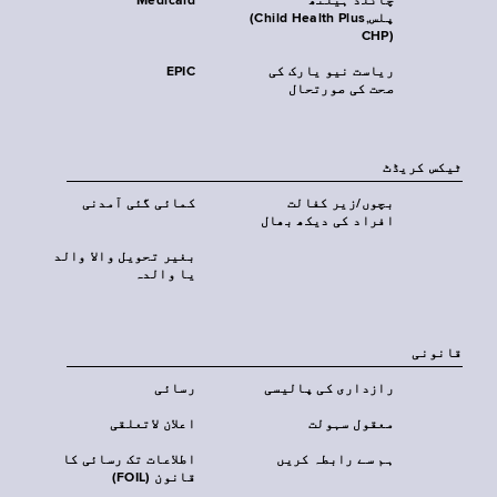
چائلڈ ہیلتھ
Medicaid
پلس‎(Child Health Plus,
CHP)‎
ریاست نیو یارک کی
EPIC
صحت کی صورتحال
ٹیکس کریڈٹ
بچوں/زیر کفالت
کمائی گئی آمدنی
افراد کی دیکھ بھال
بغیر تحویل والا والد
یا والدہ
قانونی
رازداری کی پالیسی
رسائی
معقول سہولت
اعلان لاتعلقی
ہم سے رابطہ کریں
اطلاعات تک رسائی کا
قانون (FOIL)