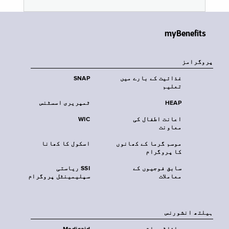
myBenefits
پروگرامز
غذائیت کے بارے میں
SNAP
تعلیم
HEAP
ٹمپریری اسسٹنس
اعانت اطفال کی
WIC
معاونت
موسم گرما کے کھانوں
اسکول کا کھانا
کا پروگرام
سابق فوجیوں کے
SSI ریاستی
معاملات
سپلیمینٹل پروگرام
‏ہیلتھ انشورنس