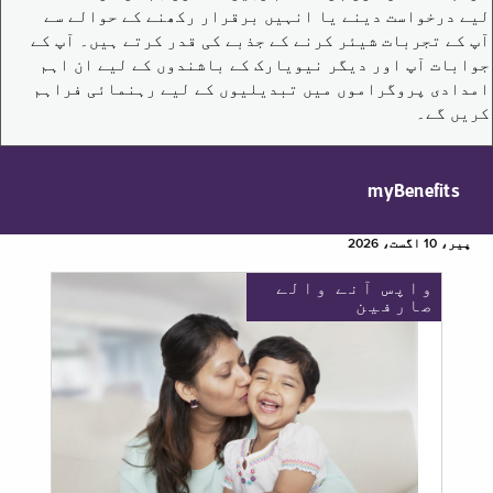
لیے درخواست دینے یا انہیں برقرار رکھنے کے حوالے سے
آپ کے تجربات شیئر کرنے کے جذبے کی قدر کرتے ہیں۔ آپ کے
جوابات آپ اور دیگر نیویارک کے باشندوں کے لیے ان اہم
امدادی پروگراموں میں تبدیلیوں کے لیے رہنمائی فراہم
کریں گے۔
myBenefits
پیر، 10 اگست، 2026
واپس آنے والے
صارفین