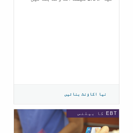
نیا اکاؤنٹ بنائیں
EBT کا بیلنس