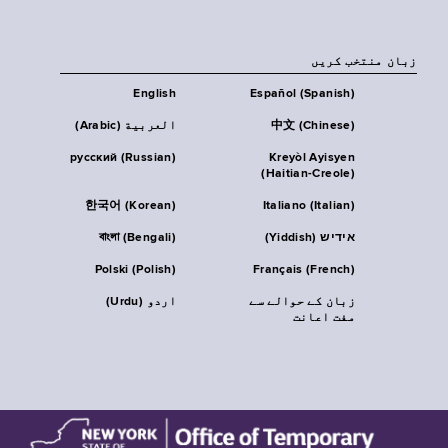
زبان منتخب کریں
English
Español (Spanish)
中文 (Chinese)
العربية (Arabic)
русский (Russian)
Kreyòl Ayisyen
(Haitian-Creole)
한국어 (Korean)
Italiano (Italian)
אידיש (Yiddish)
বাংলা (Bengali)
Polski (Polish)
Français (French)
زبان کے حوالے سے
اردو (Urdu)
مفت اعانت