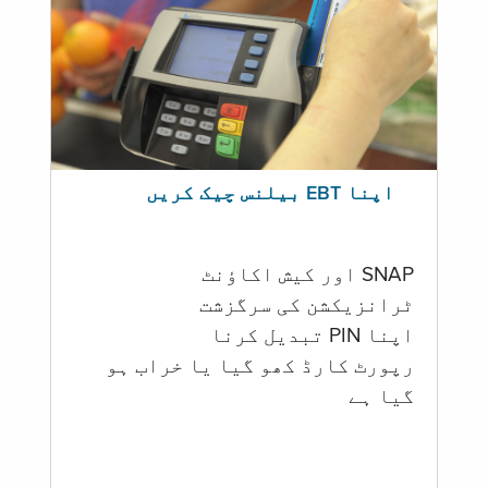
اپنا EBT بیلنس چیک کریں
SNAP اور کیش اکاؤنٹ
ٹرانزیکشن کی سرگزشت
اپنا PIN تبدیل کرنا
رپورٹ کارڈ کھو گیا یا خراب ہو
گيا ہے