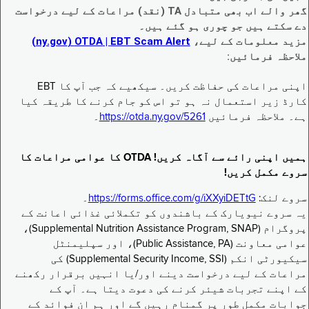
گھر والے اب بھی متبادل TA (نقد) مراعات کے لیے درخواست
دے سکتے ہیں جو چوری ہو گئے ہیں۔
مزید معلومات کے لیے،
EBT Scam Alert ‏| OTDA ‏(ny.gov)
ملاحظہ فرمائیں:
اپنی مراعات کی حفاظت کریں۔ سیکھیے کہ جب آپ کا EBT
کارڈ زیر استعمال نہ ہو تو اس کو جام کرنے کا طریقہ کیا
ہے۔ ملاحظہ فرمائیں
https://otda.ny.gov/5261
۔
ہمیں اپنی رائے سے آگاہ کریں! OTDA کا عوامی مراعات کا
سروے مکمل کریں!
سروے لنک:
https://forms.office.com/g/iXXyiDETtG
۔
یہ سروے نیویارک کے باشندوں کو تکملائی غذائی اعانت کے
پروگرام (Supplemental Nutrition Assistance Program, SNAP)،
عوامی معاونت (Public Assistance, PA)، اور سپلیمنٹل
سیکیورٹی انکم (Supplemental Security Income, SSI) کی
مراعات کے لیے درخواست دینے اور/یا انہیں برقرار رکھنے
کے اپنے تجربات شیئر کرنے کی دعوت دیتا ہے۔ آپ کے
جوابات مکمل طور پر گمنام رہیں گے اور ہم ان فوائد کے