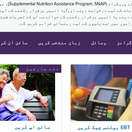
نکم (Supplemental Security Income, SSI) کی مراعات کے لیے درخواست دینے اور/یا انہ
 دینے یا انہیں برقرار رکھنے کے حوالے سے آپ کے تجربات شیئر
اموں میں تبدیلیوں کے لیے رہنمائی فراہم کریں گے۔
گرامز
وسائل
زبان منتخب کریں
سائن ان کر
نئے صارفین
سائن اپ کریں
ریں