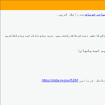
ماجی خدمات
سے رابطہ کریں۔
گی کا عطیہ دینے کی طاقت رکھتے ہیں۔ مزید معلومات کے لیے یہاں کلک کریں
https://otda.ny.gov/5261
۔