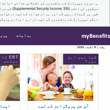
سیکیورٹی ا
طور پر گمنام رہیں گے اور ہم ان فوائد کے لیے درخواست
دیگر نیویارک کے باشندوں کے لیے ان اہم امدادی پروگر
myBenefits
ہدایات
پرو
ہفتہ، 8 اگست، 2026
کیا میں اہل
EBT کا
ہوں؟
بیلنس
اپنا EBT بیلنس چیک ک
آپ جن پروگرامز کے لیے