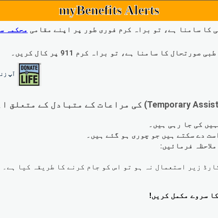
myBenefits Alerts
 کا سامنا ہے، تو براہ کرم فوری طور پر اپنے مقامی
محکمہ س
ال کا سامنا ہے، تو براہ کرم 911 پر کال کریں۔
آپ زند
لاحظہ فرمائیں: