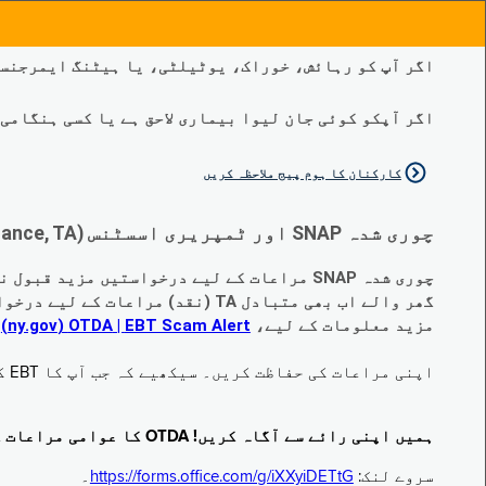
اگر آپ کو رہائش، خوراک، یوٹیلٹی، یا ہیٹنگ ایمرجنسی
اگر آپکو کوئی جان لیوا بیماری لاحق ہے یا کسی ہنگامی طبی صورتح
کارکنان کا ہوم پیج ملاحظہ کریں
چوری شدہ SNAP اور ٹمپریری اسسٹنس (Temporary Assistance, TA) کی مراعات کے متبادل کے متعلق اہم تبدیلیاں:
چوری شدہ SNAP مراعات کے لیے درخواستیں مزید قبول نہیں کی جا رہی ہیں۔
گھر والے اب بھی متبادل TA (نقد) مراعات کے لیے درخواست دے سکتے ہیں جو چوری ہو گئے ہیں۔
مزید معلومات کے لیے،
EBT Scam Alert ‏| OTDA ‏(ny.gov)
م
اپنی مراعات کی حفاظت کریں۔ سیکھیے کہ جب آپ کا EBT کارڈ زیر استعمال نہ ہو تو اس کو جام کرنے کا طریقہ کیا ہے۔ ملاحظہ فرمائیں
ہمیں اپنی رائے سے آگاہ کریں! OTDA کا عوامی مراعات کا سروے مکمل کریں!
سروے لنک:
https://forms.office.com/g/iXXyiDETtG
۔