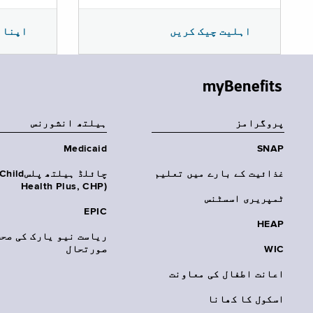
اپنا 
اہلیت چیک کریں
myBenefits
پروگرامز
‏ہیلتھ انشورنس
Medicaid
SNAP
غذائیت کے بارے میں تعلیم
چائلڈ ہیلتھ پلسhild
Health Plus, CHP)‎
ٹمپریری اسسٹنس
EPIC
HEAP
ریاست نیو یارک کی صحت
WIC
صورتحال
اعانت اطفال کی معاونت
اسکول کا کھانا