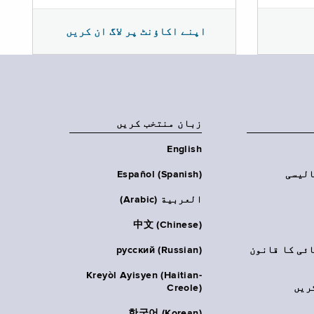
اپنے اکاؤنٹ پر لاگ ان کریں
زبان منتخب کریں
English
الیسی
Español (Spanish)
العربية (Arabic)
中文 (Chinese)
ائی کا قانون
русский (Russian)
Kreyòl Ayisyen (Haitian-
ریں
Creole)
한국어 (Korean)