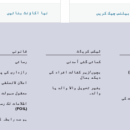
نیا اکاؤنٹ بنائیں
بیلنس چیک کریں
ٹیکس کریڈٹ
قانونی
کمائی گئی آمدنی
رسائی
‎(C
بچوں/زیر کفالت افراد کی
رازداری کی پ
دیکھ بھال
اعلان لاتعلقی
بغیر تحویل والا والد یا
والدہ
معقول سہولت
 کی
اطلاعات تک رس
(FOIL)
ہم سے رابطہ ک