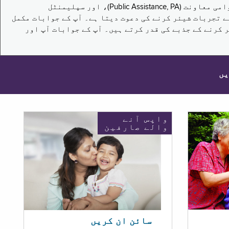
یہ سروے نیویارک کے باشندوں کو تکملائی غذائی اعانت کے پروگرام (Supplemental Nutrition Assistance Program, SNAP)، عوامی معاونت (Public Assistance, PA)، اور سپلیمنٹل
یں برقرار رکھنے کے اپنے تجربات شیئر کرنے کی دعوت دیتا ہے۔ آپ کے جوابات مکمل
 کرنے کے جذبے کی قدر کرتے ہیں۔ آپ کے جوابات آپ اور
یں
واپس آنے
والے صارفین
سائن ان کریں