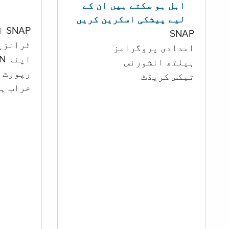
اہل ہو سکتے ہیں ان کے
لیے پیشکی اسکرین کریں
SNAP اور کیش اکاؤنٹ
SNAP
ٹرانزی
امدادی پروگرامز
اپنا PIN تبدیل کرنا
‏ہیلتھ انشورنس
رپورٹ ک
ٹیکس کریڈٹ
خراب ہو