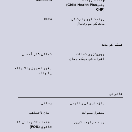
چائلڈ ہیلتھ
Medicaid
پلس‎(Child Health Plus,
CHP)‎
ریاست نیو یارک کی
EPIC
صحت کی صورتحال
ٹیکس کریڈٹ
بچوں/زیر کفالت
کمائی گئی آمدنی
افراد کی دیکھ بھال
بغیر تحویل والا والد
یا والدہ
قانونی
رازداری کی پالیسی
رسائی
معقول سہولت
اعلان لاتعلقی
ہم سے رابطہ کریں
اطلاعات تک رسائی کا
قانون (FOIL)