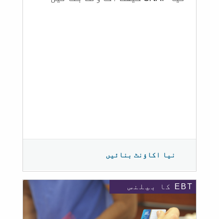
نیا اکاؤنٹ بنائیں
EBT کا بیلنس