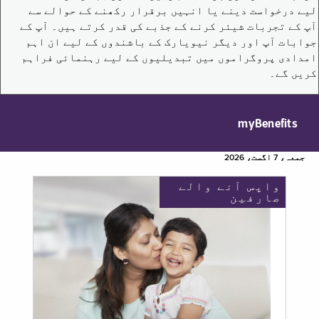
لیے درخواست دینے یا انہیں برقرار رکھنے کے حوالے سے
آپ کے تجربات شیئر کرنے کے جذبے کی قدر کرتے ہیں۔ آپ کے
جوابات آپ اور دیگر نیویارک کے باشندوں کے لیے ان اہم
امدادی پروگراموں میں تبدیلیوں کے لیے رہنمائی فراہم
کریں گے۔
myBenefits
جمعہ، 7 اگست، 2026
واپس آنے والے
صارفین