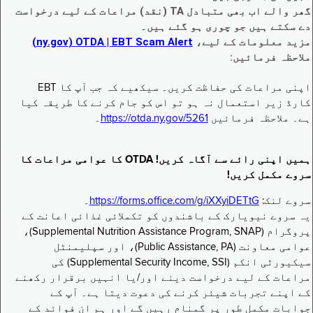
گھر والے اب بھی متبادل TA (نقد) مراعات کے لیے درخواست
دے سکتے ہیں جو چوری ہو گئے ہیں۔
مزید معلومات کے لیے،
EBT Scam Alert ‏| OTDA ‏(ny.gov)
ملاحظہ فرمائیں:
اپنی مراعات کی حفاظت کریں۔ سیکھیے کہ جب آپ کا EBT
کارڈ زیر استعمال نہ ہو تو اس کو جام کرنے کا طریقہ کیا
ہے۔ ملاحظہ فرمائیں
https://otda.ny.gov/5261
۔
ہمیں اپنی رائے سے آگاہ کریں! OTDA کا عوامی مراعات کا
سروے مکمل کریں!
سروے لنک:
https://forms.office.com/g/iXXyiDETtG
۔
یہ سروے نیویارک کے باشندوں کو تکملائی غذائی اعانت کے
پروگرام (Supplemental Nutrition Assistance Program, SNAP)،
عوامی معاونت (Public Assistance, PA)، اور سپلیمنٹل
سیکیورٹی انکم (Supplemental Security Income, SSI) کی
مراعات کے لیے درخواست دینے اور/یا انہیں برقرار رکھنے
کے اپنے تجربات شیئر کرنے کی دعوت دیتا ہے۔ آپ کے
جوابات مکمل طور پر گمنام رہیں گے اور ہم ان فوائد کے