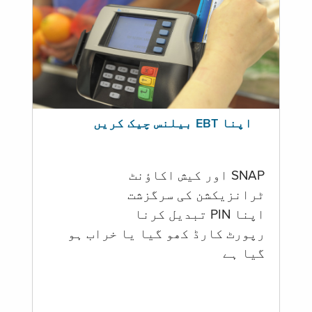
اپنا EBT بیلنس چیک کریں
SNAP اور کیش اکاؤنٹ
ٹرانزیکشن کی سرگزشت
اپنا PIN تبدیل کرنا
رپورٹ کارڈ کھو گیا یا خراب ہو
گيا ہے