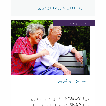
اپنے اکاؤنٹ پر لاگ ان کریں
نئے صارفین
سائن اپ کریں
نیا NY.GOV اکاؤنٹ بنائیں
نیا SNAP گیسٹ اکاؤنٹ بنائیں