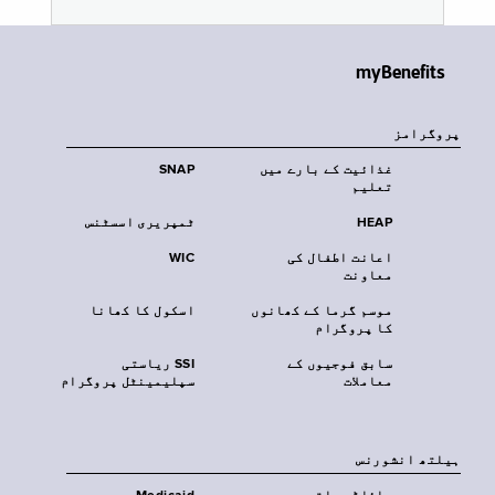
myBenefits
پروگرامز
غذائیت کے بارے میں
SNAP
تعلیم
HEAP
ٹمپریری اسسٹنس
اعانت اطفال کی
WIC
معاونت
موسم گرما کے کھانوں
اسکول کا کھانا
کا پروگرام
سابق فوجیوں کے
SSI ریاستی
معاملات
سپلیمینٹل پروگرام
‏ہیلتھ انشورنس