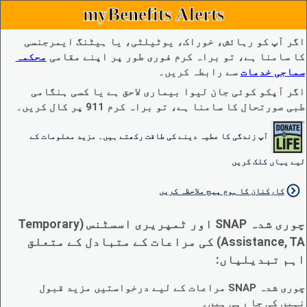
myBenefits Alerts
اگر آپ کو رہائش، خوراک، یوٹیلٹی، یا ہیٹنگ ایمرجنسی
کا سامنا ہے، تو براہ کرم فوری طور پر اپنے مقامی
محکمہ
سماجی خدمات
سے رابطہ کریں۔
اگر آپکو کوئی جان لیوا بیماری لاحق ہے یا کسی ہنگامی
طبی صورتحال کا سامنا ہے، تو براہ کرم 911 پر کال کریں۔
آپ زندگی کا عطیہ دینے کی طاقت رکھتے ہیں۔ مزید معلومات کے
لیے یہاں کلک کریں
کارکنان کا ہوم پیج ملاحظہ کریں
چوری شدہ SNAP اور ٹمپریری اسسٹنس (Temporary
Assistance, TA) کی مراعات کے متبادل کے متعلق
اہم تبدیلیاں:
چوری شدہ SNAP مراعات کے لیے درخواستیں مزید قبول
نہیں کی جا رہی ہیں۔