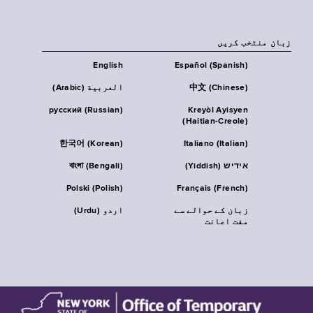
زبان منتخب کریں
English
Español (Spanish)
中文 (Chinese)
العربية (Arabic)
русский (Russian)
Kreyòl Ayisyen
(Haitian-Creole)
한국어 (Korean)
Italiano (Italian)
אידיש (Yiddish)
বাংলা (Bengali)
Polski (Polish)
Français (French)
زبان کے حوالے سے
اردو (Urdu)
مفت اعانت