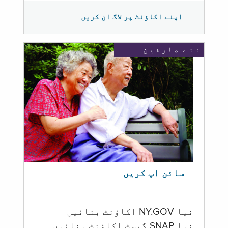
اپنے اکاؤنٹ پر لاگ ان کریں
نئے صارفین
سائن اپ کریں
نیا NY.GOV اکاؤنٹ بنائیں
نیا SNAP گیسٹ اکاؤنٹ بنائیں