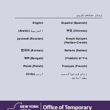
زبان منتخب کریں
English
Español (Spanish)
中文 (Chinese)
العربية (Arabic)
русский (Russian)
Kreyòl Ayisyen
(Haitian-Creole)
한국어 (Korean)
Italiano (Italian)
אידיש (Yiddish)
বাংলা (Bengali)
Polski (Polish)
Français (French)
زبان کے حوالے سے
اردو (Urdu)
مفت اعانت