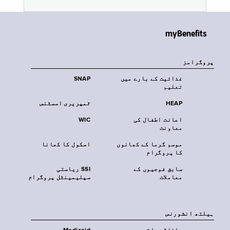
myBenefits
پروگرامز
غذائیت کے بارے میں
SNAP
تعلیم
HEAP
ٹمپریری اسسٹنس
اعانت اطفال کی
WIC
معاونت
موسم گرما کے کھانوں
اسکول کا کھانا
کا پروگرام
سابق فوجیوں کے
SSI ریاستی
معاملات
سپلیمینٹل پروگرام
‏ہیلتھ انشورنس