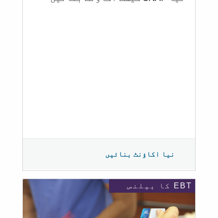
نیا اکاؤنٹ بنائیں
EBT کا بیلنس