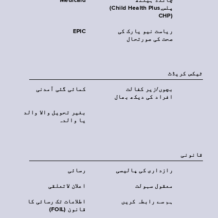
چائلڈ ہیلتھ
Medicaid
پلس‎(Child Health Plus,
CHP)‎
ریاست نیو یارک کی
EPIC
صحت کی صورتحال
ٹیکس کریڈٹ
بچوں/زیر کفالت
کمائی گئی آمدنی
افراد کی دیکھ بھال
بغیر تحویل والا والد
یا والدہ
قانونی
رازداری کی پالیسی
رسائی
معقول سہولت
اعلان لاتعلقی
ہم سے رابطہ کریں
اطلاعات تک رسائی کا
قانون (FOIL)