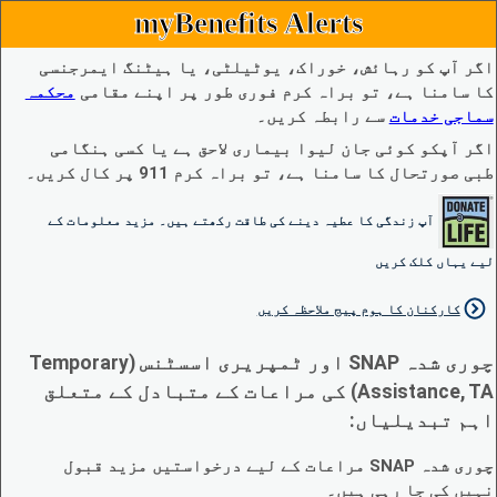
myBenefits Alerts
اگر آپ کو رہائش، خوراک، یوٹیلٹی، یا ہیٹنگ ایمرجنسی
کا سامنا ہے، تو براہ کرم فوری طور پر اپنے مقامی
محکمہ
سماجی خدمات
سے رابطہ کریں۔
اگر آپکو کوئی جان لیوا بیماری لاحق ہے یا کسی ہنگامی
طبی صورتحال کا سامنا ہے، تو براہ کرم 911 پر کال کریں۔
آپ زندگی کا عطیہ دینے کی طاقت رکھتے ہیں۔ مزید معلومات کے
لیے یہاں کلک کریں
کارکنان کا ہوم پیج ملاحظہ کریں
چوری شدہ SNAP اور ٹمپریری اسسٹنس (Temporary
Assistance, TA) کی مراعات کے متبادل کے متعلق
اہم تبدیلیاں:
چوری شدہ SNAP مراعات کے لیے درخواستیں مزید قبول
نہیں کی جا رہی ہیں۔