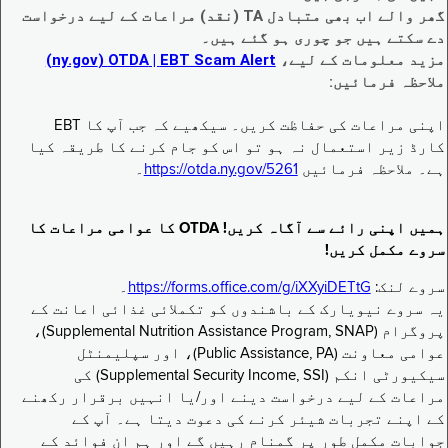
گھر والے اب بھی متبادل TA (نقد) مراعات کے لیے درخواست
دے سکتے ہیں جو چوری ہو گئے ہیں۔
مزید معلومات کے لیے،
EBT Scam Alert ‏| OTDA ‏(ny.gov)
ملاحظہ فرمائیں:
اپنی مراعات کی حفاظت کریں۔ سیکھیے کہ جب آپ کا EBT
کارڈ زیر استعمال نہ ہو تو اس کو جام کرنے کا طریقہ کیا
ہے۔ ملاحظہ فرمائیں
https://otda.ny.gov/5261
۔
ہمیں اپنی رائے سے آگاہ کریں! OTDA کا عوامی مراعات کا
سروے مکمل کریں!
سروے لنک:
https://forms.office.com/g/iXXyiDETtG
۔
یہ سروے نیویارک کے باشندوں کو تکملائی غذائی اعانت کے
پروگرام (Supplemental Nutrition Assistance Program, SNAP)،
عوامی معاونت (Public Assistance, PA)، اور سپلیمنٹل
سیکیورٹی انکم (Supplemental Security Income, SSI) کی
مراعات کے لیے درخواست دینے اور/یا انہیں برقرار رکھنے
کے اپنے تجربات شیئر کرنے کی دعوت دیتا ہے۔ آپ کے
جوابات مکمل طور پر گمنام رہیں گے اور ہم ان فوائد کے