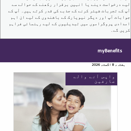
لیے درخواست دینے یا انہیں برقرار رکھنے کے حوالے سے
آپ کے تجربات شیئر کرنے کے جذبے کی قدر کرتے ہیں۔ آپ کے
جوابات آپ اور دیگر نیویارک کے باشندوں کے لیے ان اہم
امدادی پروگراموں میں تبدیلیوں کے لیے رہنمائی فراہم
کریں گے۔
myBenefits
ہفتہ، 8 اگست، 2026
واپس آنے والے
صارفین