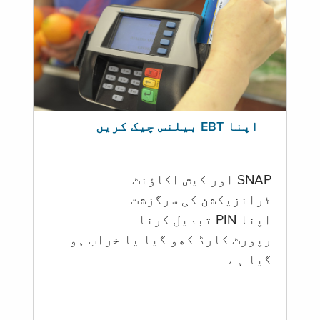
اپنا EBT بیلنس چیک کریں
SNAP اور کیش اکاؤنٹ
ٹرانزیکشن کی سرگزشت
اپنا PIN تبدیل کرنا
رپورٹ کارڈ کھو گیا یا خراب ہو
گيا ہے