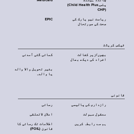
چائلڈ ہیلتھ
Medicaid
پلس‎(Child Health Plus,
CHP)‎
ریاست نیو یارک کی
EPIC
صحت کی صورتحال
ٹیکس کریڈٹ
بچوں/زیر کفالت
کمائی گئی آمدنی
افراد کی دیکھ بھال
بغیر تحویل والا والد
یا والدہ
قانونی
رازداری کی پالیسی
رسائی
معقول سہولت
اعلان لاتعلقی
ہم سے رابطہ کریں
اطلاعات تک رسائی کا
قانون (FOIL)