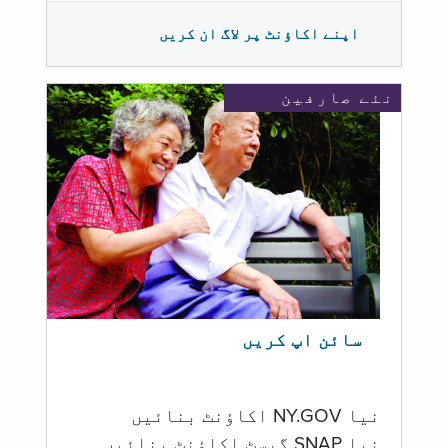
اپنے اکاؤنٹ پر لاگ ان کریں
نئے صارفین
سائن اپ کریں
نیا NY.GOV اکاؤنٹ بنائیں
نیا SNAP گیسٹ اکاؤنٹ بنائیں