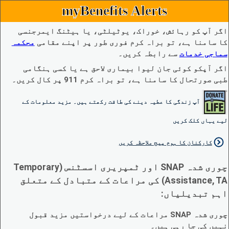
myBenefits Alerts
اگر آپ کو رہائش، خوراک، یوٹیلٹی، یا ہیٹنگ ایمرجنسی
کا سامنا ہے، تو براہ کرم فوری طور پر اپنے مقامی
محکمہ
سماجی خدمات
سے رابطہ کریں۔
اگر آپکو کوئی جان لیوا بیماری لاحق ہے یا کسی ہنگامی
طبی صورتحال کا سامنا ہے، تو براہ کرم 911 پر کال کریں۔
آپ زندگی کا عطیہ دینے کی طاقت رکھتے ہیں۔ مزید معلومات کے
لیے یہاں کلک کریں
کارکنان کا ہوم پیج ملاحظہ کریں
چوری شدہ SNAP اور ٹمپریری اسسٹنس (Temporary
Assistance, TA) کی مراعات کے متبادل کے متعلق
اہم تبدیلیاں:
چوری شدہ SNAP مراعات کے لیے درخواستیں مزید قبول
نہیں کی جا رہی ہیں۔