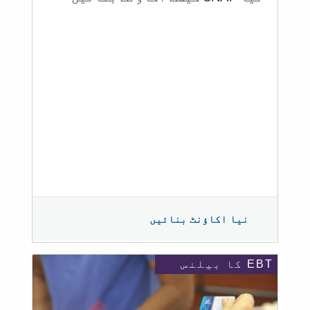
نیا اکاؤنٹ بنائیں
EBT کا بیلنس