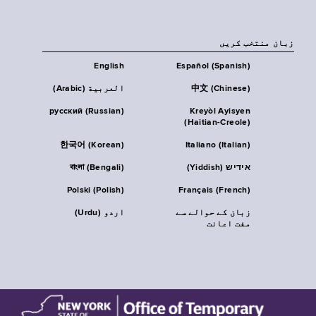
زبان منتخب کریں
English
Español (Spanish)
中文 (Chinese)
العربية (Arabic)
русский (Russian)
Kreyòl Ayisyen
(Haitian-Creole)
한국어 (Korean)
Italiano (Italian)
אידיש (Yiddish)
বাংলা (Bengali)
Polski (Polish)
Français (French)
زبان کے حوالے سے
اردو (Urdu)
مفت اعانت