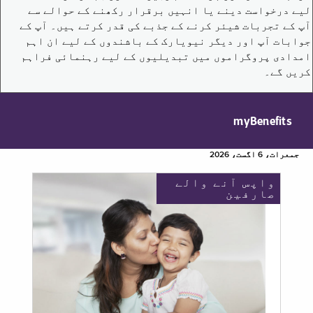
لیے درخواست دینے یا انہیں برقرار رکھنے کے حوالے سے
آپ کے تجربات شیئر کرنے کے جذبے کی قدر کرتے ہیں۔ آپ کے
جوابات آپ اور دیگر نیویارک کے باشندوں کے لیے ان اہم
امدادی پروگراموں میں تبدیلیوں کے لیے رہنمائی فراہم
کریں گے۔
myBenefits
جمعرات، 6 اگست، 2026
واپس آنے والے
صارفین