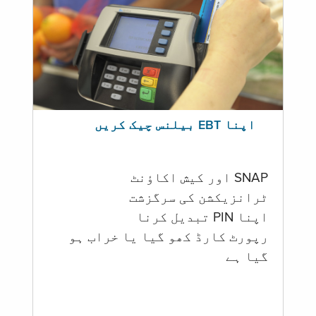
اپنا EBT بیلنس چیک کریں
SNAP اور کیش اکاؤنٹ
ٹرانزیکشن کی سرگزشت
اپنا PIN تبدیل کرنا
رپورٹ کارڈ کھو گیا یا خراب ہو
گيا ہے