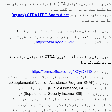
گھر والے اب بھی متبادل TA (نقد) مراعات کے لیے درخواست
دے سکتے ہیں جو چوری ہو گئے ہیں۔
مزید معلومات کے لیے،
EBT Scam Alert ‏| OTDA ‏(ny.gov)
ملاحظہ فرمائیں:
اپنی مراعات کی حفاظت کریں۔ سیکھیے کہ جب آپ کا EBT
کارڈ زیر استعمال نہ ہو تو اس کو جام کرنے کا طریقہ کیا
ہے۔ ملاحظہ فرمائیں
https://otda.ny.gov/5261
۔
ہمیں اپنی رائے سے آگاہ کریں! OTDA کا عوامی مراعات کا
سروے مکمل کریں!
سروے لنک:
https://forms.office.com/g/iXXyiDETtG
۔
یہ سروے نیویارک کے باشندوں کو تکملائی غذائی اعانت کے
پروگرام (Supplemental Nutrition Assistance Program, SNAP)،
عوامی معاونت (Public Assistance, PA)، اور سپلیمنٹل
سیکیورٹی انکم (Supplemental Security Income, SSI) کی
مراعات کے لیے درخواست دینے اور/یا انہیں برقرار رکھنے
کے اپنے تجربات شیئر کرنے کی دعوت دیتا ہے۔ آپ کے
جوابات مکمل طور پر گمنام رہیں گے اور ہم ان فوائد کے