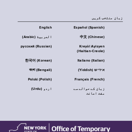
زبان منتخب کریں
English
Español (Spanish)
中文 (Chinese)
العربية (Arabic)
русский (Russian)
Kreyòl Ayisyen
(Haitian-Creole)
한국어 (Korean)
Italiano (Italian)
אידיש (Yiddish)
বাংলা (Bengali)
Polski (Polish)
Français (French)
زبان کے حوالے سے
اردو (Urdu)
مفت اعانت