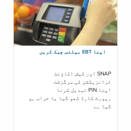
اپنا EBT بیلنس چیک کریں
SNAP اور کیش اکاؤنٹ
ٹرانزیکشن کی سرگزشت
اپنا PIN تبدیل کرنا
رپورٹ کارڈ کھو گیا یا خراب ہو
گيا ہے