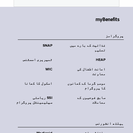
myBenefits
پروگرامز
غذائیت کے بارے میں
SNAP
تعلیم
HEAP
ٹمپریری اسسٹنس
اعانت اطفال کی
WIC
معاونت
موسم گرما کے کھانوں
اسکول کا کھانا
کا پروگرام
سابق فوجیوں کے
SSI ریاستی
معاملات
سپلیمینٹل پروگرام
‏ہیلتھ انشورنس