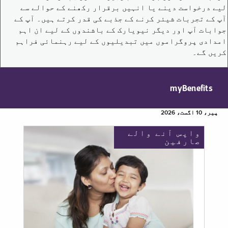
لیے درخواست دینے یا انہیں برقرار رکھنے کے حوالے سے
آپ کے تجربات شیئر کرنے کے جذبے کی قدر کرتے ہیں۔ آپ کے
جوابات آپ اور دیگر نیویارک کے باشندوں کے لیے ان اہم
امدادی پروگراموں میں تبدیلیوں کے لیے رہنمائی فراہم
کریں گے۔
myBenefits
پیر، 10 اگست، 2026
واپس آنے والے
صارفین