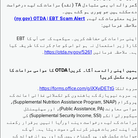
گھر والے اب بھی متبادل TA (نقد) مراعات کے لیے درخواست
دے سکتے ہیں جو چوری ہو گئے ہیں۔
مزید معلومات کے لیے،
EBT Scam Alert ‏| OTDA ‏(ny.gov)
ملاحظہ فرمائیں:
اپنی مراعات کی حفاظت کریں۔ سیکھیے کہ جب آپ کا EBT
کارڈ زیر استعمال نہ ہو تو اس کو جام کرنے کا طریقہ کیا
ہے۔ ملاحظہ فرمائیں
https://otda.ny.gov/5261
۔
ہمیں اپنی رائے سے آگاہ کریں! OTDA کا عوامی مراعات کا
سروے مکمل کریں!
سروے لنک:
https://forms.office.com/g/iXXyiDETtG
۔
یہ سروے نیویارک کے باشندوں کو تکملائی غذائی اعانت کے
پروگرام (Supplemental Nutrition Assistance Program, SNAP)،
عوامی معاونت (Public Assistance, PA)، اور سپلیمنٹل
سیکیورٹی انکم (Supplemental Security Income, SSI) کی
مراعات کے لیے درخواست دینے اور/یا انہیں برقرار رکھنے
کے اپنے تجربات شیئر کرنے کی دعوت دیتا ہے۔ آپ کے
جوابات مکمل طور پر گمنام رہیں گے اور ہم ان فوائد کے