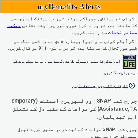
myBenefits Alerts
اگر آپ کو رہائش، خوراک، یوٹیلٹی، یا ہیٹنگ ایمرجنسی
کا سامنا ہے، تو براہ کرم فوری طور پر اپنے مقامی
محکمہ
سماجی خدمات
سے رابطہ کریں۔
اگر آپکو کوئی جان لیوا بیماری لاحق ہے یا کسی ہنگامی
طبی صورتحال کا سامنا ہے، تو براہ کرم 911 پر کال کریں۔
آپ زندگی کا عطیہ دینے کی طاقت رکھتے ہیں۔ مزید معلومات کے
لیے یہاں کلک کریں
کارکنان کا ہوم پیج ملاحظہ کریں
چوری شدہ SNAP اور ٹمپریری اسسٹنس (Temporary
Assistance, TA) کی مراعات کے متبادل کے متعلق
اہم تبدیلیاں:
چوری شدہ SNAP مراعات کے لیے درخواستیں مزید قبول
نہیں کی جا رہی ہیں۔