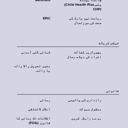
چائلڈ ہیلتھ
Medicaid
پلس‎(Child Health Plus,
CHP)‎
ریاست نیو یارک کی
EPIC
صحت کی صورتحال
ٹیکس کریڈٹ
بچوں/زیر کفالت
کمائی گئی آمدنی
افراد کی دیکھ بھال
بغیر تحویل والا والد
یا والدہ
قانونی
رازداری کی پالیسی
رسائی
معقول سہولت
اعلان لاتعلقی
ہم سے رابطہ کریں
اطلاعات تک رسائی کا
قانون (FOIL)