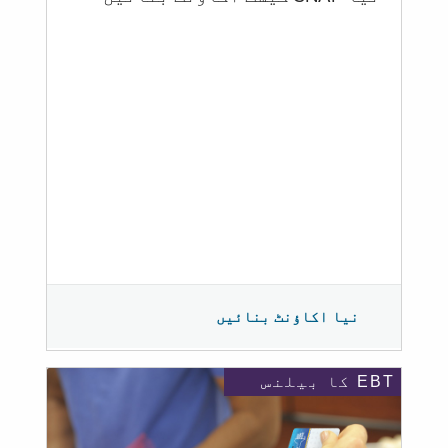
نیا اکاؤنٹ بنائیں
EBT کا بیلنس