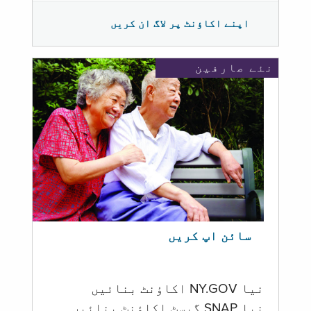
اپنے اکاؤنٹ پر لاگ ان کریں
نئے صارفین
سائن اپ کریں
نیا NY.GOV اکاؤنٹ بنائیں
نیا SNAP گیسٹ اکاؤنٹ بنائیں