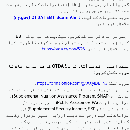
گھر والے اب بھی متبادل TA (نقد) مراعات کے لیے درخواست
دے سکتے ہیں جو چوری ہو گئے ہیں۔
مزید معلومات کے لیے،
EBT Scam Alert ‏| OTDA ‏(ny.gov)
ملاحظہ فرمائیں:
اپنی مراعات کی حفاظت کریں۔ سیکھیے کہ جب آپ کا EBT
کارڈ زیر استعمال نہ ہو تو اس کو جام کرنے کا طریقہ کیا
ہے۔ ملاحظہ فرمائیں
https://otda.ny.gov/5261
۔
ہمیں اپنی رائے سے آگاہ کریں! OTDA کا عوامی مراعات کا
سروے مکمل کریں!
سروے لنک:
https://forms.office.com/g/iXXyiDETtG
۔
یہ سروے نیویارک کے باشندوں کو تکملائی غذائی اعانت کے
پروگرام (Supplemental Nutrition Assistance Program, SNAP)،
عوامی معاونت (Public Assistance, PA)، اور سپلیمنٹل
سیکیورٹی انکم (Supplemental Security Income, SSI) کی
مراعات کے لیے درخواست دینے اور/یا انہیں برقرار رکھنے
کے اپنے تجربات شیئر کرنے کی دعوت دیتا ہے۔ آپ کے
جوابات مکمل طور پر گمنام رہیں گے اور ہم ان فوائد کے