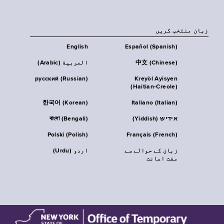
زبان منتخب کریں
English
Español (Spanish)
中文 (Chinese)
العربية (Arabic)
русский (Russian)
Kreyòl Ayisyen
(Haitian-Creole)
한국어 (Korean)
Italiano (Italian)
אידיש (Yiddish)
বাংলা (Bengali)
Polski (Polish)
Français (French)
زبان کے حوالے سے
اردو (Urdu)
مفت اعانت