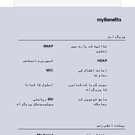
myBenefits
پروگرامز
غذائیت کے بارے میں
SNAP
تعلیم
HEAP
ٹمپریری اسسٹنس
اعانت اطفال کی
WIC
معاونت
موسم گرما کے کھانوں
اسکول کا کھانا
کا پروگرام
سابق فوجیوں کے
SSI ریاستی
معاملات
سپلیمینٹل پروگرام
‏ہیلتھ انشورنس