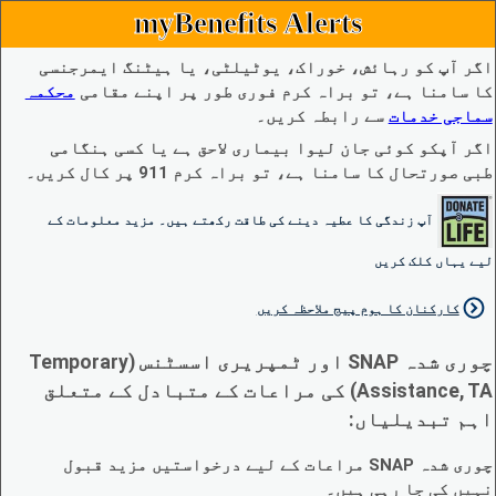
myBenefits Alerts
اگر آپ کو رہائش، خوراک، یوٹیلٹی، یا ہیٹنگ ایمرجنسی
کا سامنا ہے، تو براہ کرم فوری طور پر اپنے مقامی
محکمہ
سماجی خدمات
سے رابطہ کریں۔
اگر آپکو کوئی جان لیوا بیماری لاحق ہے یا کسی ہنگامی
طبی صورتحال کا سامنا ہے، تو براہ کرم 911 پر کال کریں۔
آپ زندگی کا عطیہ دینے کی طاقت رکھتے ہیں۔ مزید معلومات کے
لیے یہاں کلک کریں
کارکنان کا ہوم پیج ملاحظہ کریں
چوری شدہ SNAP اور ٹمپریری اسسٹنس (Temporary
Assistance, TA) کی مراعات کے متبادل کے متعلق
اہم تبدیلیاں:
چوری شدہ SNAP مراعات کے لیے درخواستیں مزید قبول
نہیں کی جا رہی ہیں۔