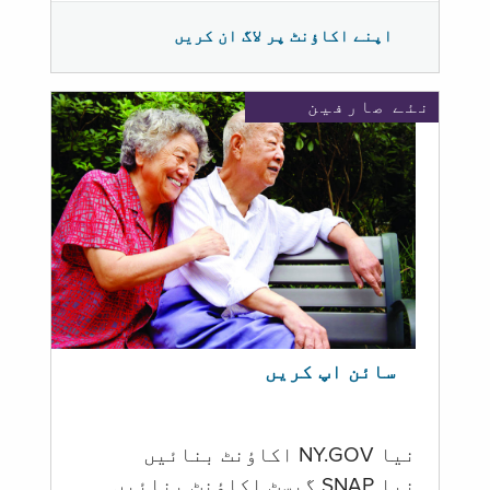
اپنے اکاؤنٹ پر لاگ ان کریں
نئے صارفین
سائن اپ کریں
نیا NY.GOV اکاؤنٹ بنائیں
نیا SNAP گیسٹ اکاؤنٹ بنائیں