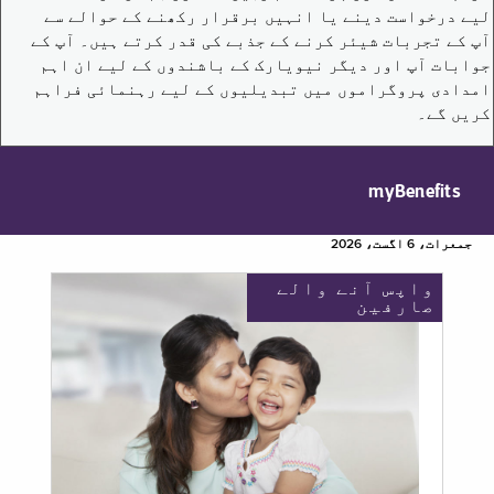
لیے درخواست دینے یا انہیں برقرار رکھنے کے حوالے سے
آپ کے تجربات شیئر کرنے کے جذبے کی قدر کرتے ہیں۔ آپ کے
جوابات آپ اور دیگر نیویارک کے باشندوں کے لیے ان اہم
امدادی پروگراموں میں تبدیلیوں کے لیے رہنمائی فراہم
کریں گے۔
myBenefits
جمعرات، 6 اگست، 2026
واپس آنے والے
صارفین