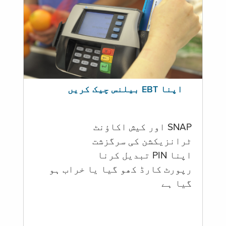
اپنا EBT بیلنس چیک کریں
SNAP اور کیش اکاؤنٹ
ٹرانزیکشن کی سرگزشت
اپنا PIN تبدیل کرنا
رپورٹ کارڈ کھو گیا یا خراب ہو
گيا ہے