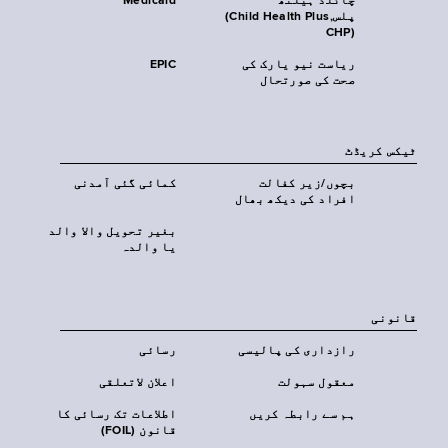
چائلڈ ہیلتھ
Medicaid
پلس‎(Child Health Plus,
CHP)‎
ریاست نیو یارک کی
EPIC
صحت کی صورتحال
ٹیکس کریڈٹ
بچوں/زیر کفالت
کمائی گئی آمدنی
افراد کی دیکھ بھال
بغیر تحویل والا والد
یا والدہ
قانونی
رازداری کی پالیسی
رسائی
معقول سہولت
اعلان لاتعلقی
ہم سے رابطہ کریں
اطلاعات تک رسائی کا
قانون (FOIL)