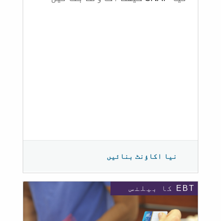
نیا اکاؤنٹ بنائیں
EBT کا بیلنس