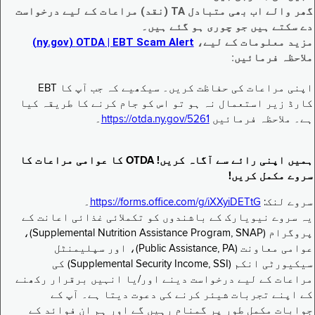
گھر والے اب بھی متبادل TA (نقد) مراعات کے لیے درخواست
دے سکتے ہیں جو چوری ہو گئے ہیں۔
مزید معلومات کے لیے،
EBT Scam Alert ‏| OTDA ‏(ny.gov)
ملاحظہ فرمائیں:
اپنی مراعات کی حفاظت کریں۔ سیکھیے کہ جب آپ کا EBT
کارڈ زیر استعمال نہ ہو تو اس کو جام کرنے کا طریقہ کیا
ہے۔ ملاحظہ فرمائیں
https://otda.ny.gov/5261
۔
ہمیں اپنی رائے سے آگاہ کریں! OTDA کا عوامی مراعات کا
سروے مکمل کریں!
سروے لنک:
https://forms.office.com/g/iXXyiDETtG
۔
یہ سروے نیویارک کے باشندوں کو تکملائی غذائی اعانت کے
پروگرام (Supplemental Nutrition Assistance Program, SNAP)،
عوامی معاونت (Public Assistance, PA)، اور سپلیمنٹل
سیکیورٹی انکم (Supplemental Security Income, SSI) کی
مراعات کے لیے درخواست دینے اور/یا انہیں برقرار رکھنے
کے اپنے تجربات شیئر کرنے کی دعوت دیتا ہے۔ آپ کے
جوابات مکمل طور پر گمنام رہیں گے اور ہم ان فوائد کے