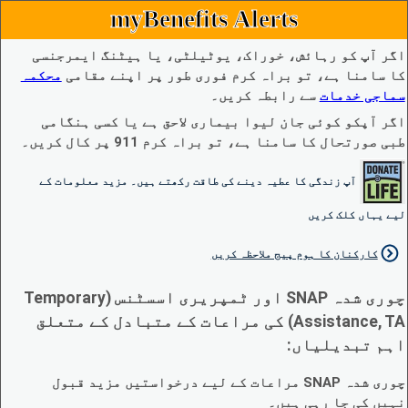
myBenefits Alerts
اگر آپ کو رہائش، خوراک، یوٹیلٹی، یا ہیٹنگ ایمرجنسی
کا سامنا ہے، تو براہ کرم فوری طور پر اپنے مقامی
محکمہ
سماجی خدمات
سے رابطہ کریں۔
اگر آپکو کوئی جان لیوا بیماری لاحق ہے یا کسی ہنگامی
طبی صورتحال کا سامنا ہے، تو براہ کرم 911 پر کال کریں۔
آپ زندگی کا عطیہ دینے کی طاقت رکھتے ہیں۔ مزید معلومات کے
لیے یہاں کلک کریں
کارکنان کا ہوم پیج ملاحظہ کریں
چوری شدہ SNAP اور ٹمپریری اسسٹنس (Temporary
Assistance, TA) کی مراعات کے متبادل کے متعلق
اہم تبدیلیاں:
چوری شدہ SNAP مراعات کے لیے درخواستیں مزید قبول
نہیں کی جا رہی ہیں۔