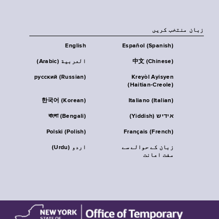
زبان منتخب کریں
English
Español (Spanish)
中文 (Chinese)
العربية (Arabic)
русский (Russian)
Kreyòl Ayisyen
(Haitian-Creole)
한국어 (Korean)
Italiano (Italian)
אידיש (Yiddish)
বাংলা (Bengali)
Polski (Polish)
Français (French)
زبان کے حوالے سے
اردو (Urdu)
مفت اعانت