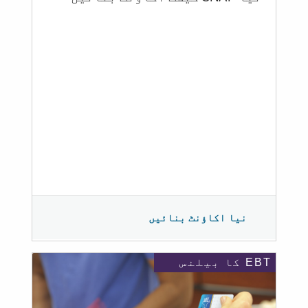
نیا اکاؤنٹ بنائیں
EBT کا بیلنس