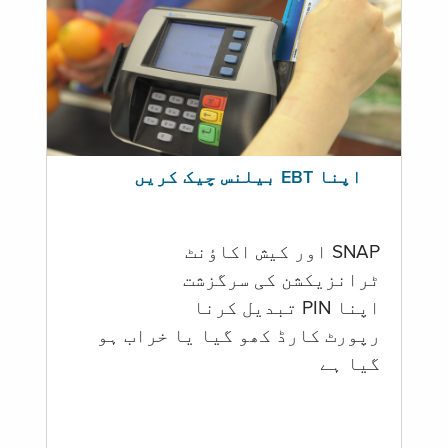
اپنا EBT بیلنس چیک کریں
SNAP اور کیش اکاؤنٹ
ٹرانزیکشن کی سرگزشت
اپنا PIN تبدیل کرنا
رپورٹ کارڈ کھو گیا یا خراب ہو
گيا ہے