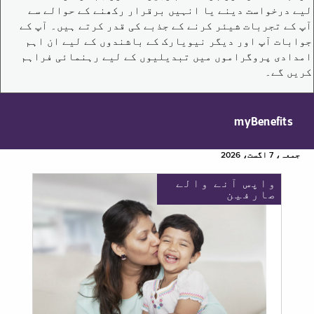
لیے درخواست دینے یا انہیں برقرار رکھنے کے حوالے سے
آپ کے تجربات شیئر کرنے کے جذبے کی قدر کرتے ہیں۔ آپ کے
جوابات آپ اور دیگر نیویارک کے باشندوں کے لیے ان اہم
امدادی پروگراموں میں تبدیلیوں کے لیے رہنمائی فراہم
کریں گے۔
myBenefits
جمعہ، 7 اگست، 2026
واپس آنے والے
صارفین