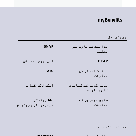
myBenefits
پروگرامز
غذائیت کے بارے میں
SNAP
تعلیم
HEAP
ٹمپریری اسسٹنس
اعانت اطفال کی
WIC
معاونت
موسم گرما کے کھانوں
اسکول کا کھانا
کا پروگرام
سابق فوجیوں کے
SSI ریاستی
معاملات
سپلیمینٹل پروگرام
‏ہیلتھ انشورنس