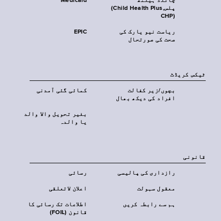
چائلڈ ہیلتھ
Medicaid
پلس‎(Child Health Plus,
CHP)‎
ریاست نیو یارک کی
EPIC
صحت کی صورتحال
ٹیکس کریڈٹ
بچوں/زیر کفالت
کمائی گئی آمدنی
افراد کی دیکھ بھال
بغیر تحویل والا والد
یا والدہ
قانونی
رازداری کی پالیسی
رسائی
معقول سہولت
اعلان لاتعلقی
ہم سے رابطہ کریں
اطلاعات تک رسائی کا
قانون (FOIL)