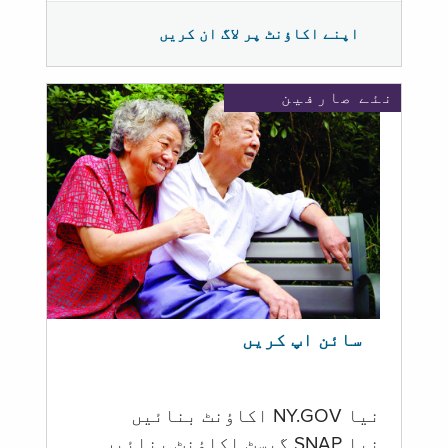
اپنے اکاؤنٹ پر لاگ ان کریں
نئے صارفین
سائن اپ کریں
نیا NY.GOV اکاؤنٹ بنائیں
نیا SNAP گیسٹ اکاؤنٹ بنائیں