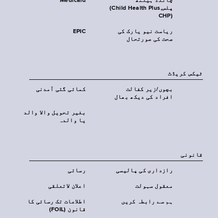
چائلڈ ہیلتھ
Medicaid
پلس‎(Child Health Plus,
CHP)‎
ریاست نیو یارک کی
EPIC
صحت کی صورتحال
ٹیکس کریڈٹ
بچوں/زیر کفالت
کمائی گئی آمدنی
افراد کی دیکھ بھال
بغیر تحویل والا والد
یا والدہ
قانونی
رازداری کی پالیسی
رسائی
معقول سہولت
اعلان لاتعلقی
ہم سے رابطہ کریں
اطلاعات تک رسائی کا
قانون (FOIL)