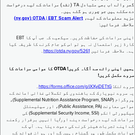
گھر والے اب بھی متبادل TA (نقد) مراعات کے لیے درخواست
دے سکتے ہیں جو چوری ہو گئے ہیں۔
مزید معلومات کے لیے،
EBT Scam Alert ‏| OTDA ‏(ny.gov)
ملاحظہ فرمائیں:
اپنی مراعات کی حفاظت کریں۔ سیکھیے کہ جب آپ کا EBT
کارڈ زیر استعمال نہ ہو تو اس کو جام کرنے کا طریقہ کیا
ہے۔ ملاحظہ فرمائیں
https://otda.ny.gov/5261
۔
ہمیں اپنی رائے سے آگاہ کریں! OTDA کا عوامی مراعات کا
سروے مکمل کریں!
سروے لنک:
https://forms.office.com/g/iXXyiDETtG
۔
یہ سروے نیویارک کے باشندوں کو تکملائی غذائی اعانت کے
پروگرام (Supplemental Nutrition Assistance Program, SNAP)،
عوامی معاونت (Public Assistance, PA)، اور سپلیمنٹل
سیکیورٹی انکم (Supplemental Security Income, SSI) کی
مراعات کے لیے درخواست دینے اور/یا انہیں برقرار رکھنے
کے اپنے تجربات شیئر کرنے کی دعوت دیتا ہے۔ آپ کے
جوابات مکمل طور پر گمنام رہیں گے اور ہم ان فوائد کے