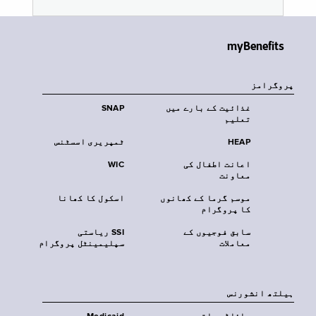
myBenefits
پروگرامز
غذائیت کے بارے میں
SNAP
تعلیم
HEAP
ٹمپریری اسسٹنس
اعانت اطفال کی
WIC
معاونت
موسم گرما کے کھانوں
اسکول کا کھانا
کا پروگرام
سابق فوجیوں کے
SSI ریاستی
معاملات
سپلیمینٹل پروگرام
‏ہیلتھ انشورنس