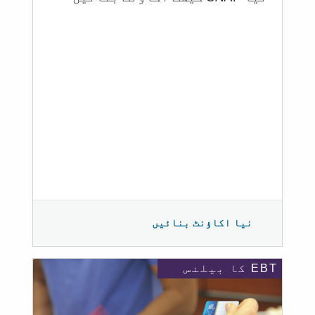
نیا اکاؤنٹ بنائیں
EBT کا بیلنس