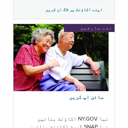
اپنے اکاؤنٹ پر لاگ ان کریں
نئے صارفین
سائن اپ کریں
نیا NY.GOV اکاؤنٹ بنائیں
نیا SNAP گیسٹ اکاؤنٹ بنائیں