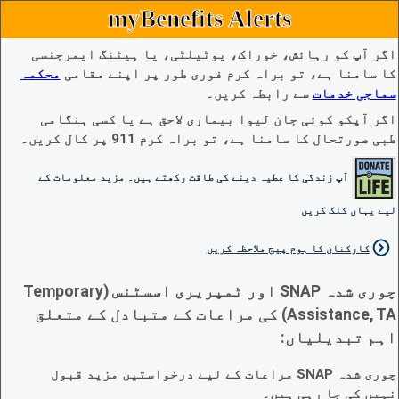
myBenefits Alerts
اگر آپ کو رہائش، خوراک، یوٹیلٹی، یا ہیٹنگ ایمرجنسی
کا سامنا ہے، تو براہ کرم فوری طور پر اپنے مقامی
محکمہ
سماجی خدمات
سے رابطہ کریں۔
اگر آپکو کوئی جان لیوا بیماری لاحق ہے یا کسی ہنگامی
طبی صورتحال کا سامنا ہے، تو براہ کرم 911 پر کال کریں۔
آپ زندگی کا عطیہ دینے کی طاقت رکھتے ہیں۔ مزید معلومات کے
لیے یہاں کلک کریں
کارکنان کا ہوم پیج ملاحظہ کریں
چوری شدہ SNAP اور ٹمپریری اسسٹنس (Temporary
Assistance, TA) کی مراعات کے متبادل کے متعلق
اہم تبدیلیاں:
چوری شدہ SNAP مراعات کے لیے درخواستیں مزید قبول
نہیں کی جا رہی ہیں۔