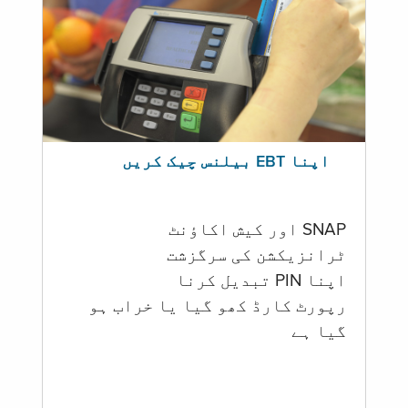
اپنا EBT بیلنس چیک کریں
SNAP اور کیش اکاؤنٹ
ٹرانزیکشن کی سرگزشت
اپنا PIN تبدیل کرنا
رپورٹ کارڈ کھو گیا یا خراب ہو
گيا ہے