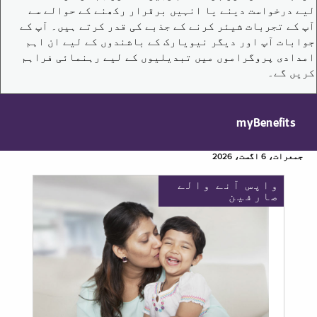
لیے درخواست دینے یا انہیں برقرار رکھنے کے حوالے سے
آپ کے تجربات شیئر کرنے کے جذبے کی قدر کرتے ہیں۔ آپ کے
جوابات آپ اور دیگر نیویارک کے باشندوں کے لیے ان اہم
امدادی پروگراموں میں تبدیلیوں کے لیے رہنمائی فراہم
کریں گے۔
myBenefits
جمعرات، 6 اگست، 2026
واپس آنے والے
صارفین