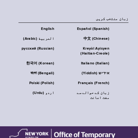
زبان منتخب کریں
English
Español (Spanish)
中文 (Chinese)
العربية (Arabic)
русский (Russian)
Kreyòl Ayisyen
(Haitian-Creole)
한국어 (Korean)
Italiano (Italian)
אידיש (Yiddish)
বাংলা (Bengali)
Polski (Polish)
Français (French)
زبان کے حوالے سے
اردو (Urdu)
مفت اعانت