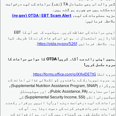
گھر والے اب بھی متبادل TA (نقد) مراعات کے لیے درخواست
دے سکتے ہیں جو چوری ہو گئے ہیں۔
مزید معلومات کے لیے،
EBT Scam Alert ‏| OTDA ‏(ny.gov)
ملاحظہ فرمائیں:
اپنی مراعات کی حفاظت کریں۔ سیکھیے کہ جب آپ کا EBT
کارڈ زیر استعمال نہ ہو تو اس کو جام کرنے کا طریقہ کیا
ہے۔ ملاحظہ فرمائیں
https://otda.ny.gov/5261
۔
ہمیں اپنی رائے سے آگاہ کریں! OTDA کا عوامی مراعات کا
سروے مکمل کریں!
سروے لنک:
https://forms.office.com/g/iXXyiDETtG
۔
یہ سروے نیویارک کے باشندوں کو تکملائی غذائی اعانت کے
پروگرام (Supplemental Nutrition Assistance Program, SNAP)،
عوامی معاونت (Public Assistance, PA)، اور سپلیمنٹل
سیکیورٹی انکم (Supplemental Security Income, SSI) کی
مراعات کے لیے درخواست دینے اور/یا انہیں برقرار رکھنے
کے اپنے تجربات شیئر کرنے کی دعوت دیتا ہے۔ آپ کے
جوابات مکمل طور پر گمنام رہیں گے اور ہم ان فوائد کے