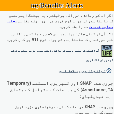
myBenefits Alerts
اگر آپ کو رہائش، خوراک، یوٹیلٹی، یا ہیٹنگ ایمرجنسی
کا سامنا ہے، تو براہ کرم فوری طور پر اپنے مقامی
محکمہ
سماجی خدمات
سے رابطہ کریں۔
اگر آپکو کوئی جان لیوا بیماری لاحق ہے یا کسی ہنگامی
طبی صورتحال کا سامنا ہے، تو براہ کرم 911 پر کال کریں۔
آپ زندگی کا عطیہ دینے کی طاقت رکھتے ہیں۔ مزید معلومات کے
لیے یہاں کلک کریں
کارکنان کا ہوم پیج ملاحظہ کریں
چوری شدہ SNAP اور ٹمپریری اسسٹنس (Temporary
Assistance, TA) کی مراعات کے متبادل کے متعلق
اہم تبدیلیاں:
چوری شدہ SNAP مراعات کے لیے درخواستیں مزید قبول
نہیں کی جا رہی ہیں۔