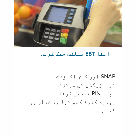
اپنا EBT بیلنس چیک کریں
SNAP اور کیش اکاؤنٹ
ٹرانزیکشن کی سرگزشت
اپنا PIN تبدیل کرنا
رپورٹ کارڈ کھو گیا یا خراب ہو
گيا ہے