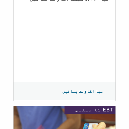
نیا اکاؤنٹ بنائیں
EBT کا بیلنس