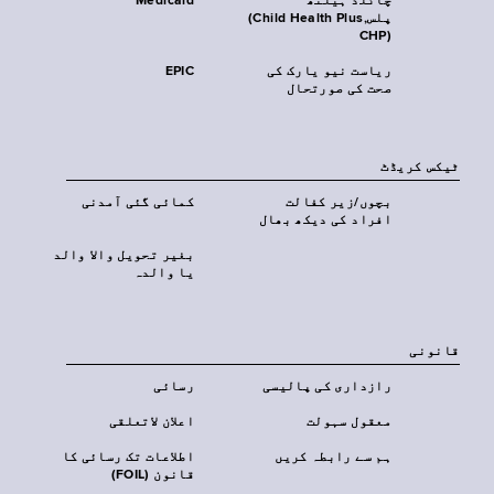
چائلڈ ہیلتھ
Medicaid
پلس‎(Child Health Plus,
CHP)‎
ریاست نیو یارک کی
EPIC
صحت کی صورتحال
ٹیکس کریڈٹ
بچوں/زیر کفالت
کمائی گئی آمدنی
افراد کی دیکھ بھال
بغیر تحویل والا والد
یا والدہ
قانونی
رازداری کی پالیسی
رسائی
معقول سہولت
اعلان لاتعلقی
ہم سے رابطہ کریں
اطلاعات تک رسائی کا
قانون (FOIL)