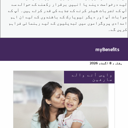
لیے درخواست دینے یا انہیں برقرار رکھنے کے حوالے سے
آپ کے تجربات شیئر کرنے کے جذبے کی قدر کرتے ہیں۔ آپ کے
جوابات آپ اور دیگر نیویارک کے باشندوں کے لیے ان اہم
امدادی پروگراموں میں تبدیلیوں کے لیے رہنمائی فراہم
کریں گے۔
myBenefits
ہفتہ، 8 اگست، 2026
واپس آنے والے
صارفین