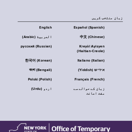
زبان منتخب کریں
English
Español (Spanish)
中文 (Chinese)
العربية (Arabic)
русский (Russian)
Kreyòl Ayisyen
(Haitian-Creole)
한국어 (Korean)
Italiano (Italian)
אידיש (Yiddish)
বাংলা (Bengali)
Polski (Polish)
Français (French)
زبان کے حوالے سے
اردو (Urdu)
مفت اعانت