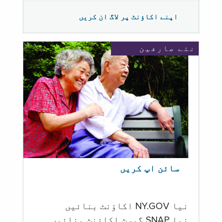
اپنے اکاؤنٹ پر لاگ ان کریں
نئے صارفین
سائن اپ کریں
نیا NY.GOV اکاؤنٹ بنائیں
نیا SNAP گیسٹ اکاؤنٹ بنائیں