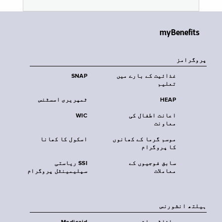
myBenefits
پروگرامز
غذائیت کے بارے میں
SNAP
تعلیم
HEAP
ٹمپریری اسسٹنس
اعانت اطفال کی
WIC
معاونت
موسم گرما کے کھانوں
اسکول کا کھانا
کا پروگرام
سابق فوجیوں کے
SSI ریاستی
معاملات
سپلیمینٹل پروگرام
‏ہیلتھ انشورنس