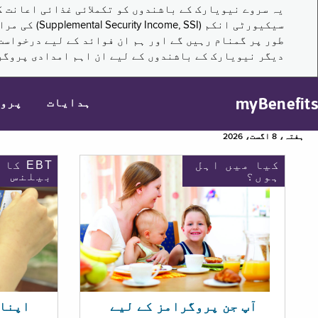
سیکیورٹی ا
طور پر گمنام رہیں گے اور ہم ان فوائد کے لیے درخواست
دیگر نیویارک کے باشندوں کے لیے ان اہم امدادی پروگر
myBenefits
ہدایات
پرو
ہفتہ، 8 اگست، 2026
کیا میں اہل
EBT کا
ہوں؟
بیلنس
اپنا EBT بیلنس چیک ک
آپ جن پروگرامز کے لیے