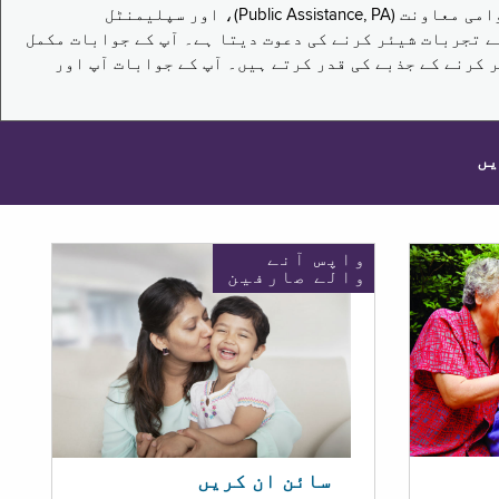
یہ سروے نیویارک کے باشندوں کو تکملائی غذائی اعانت کے پروگرام (Supplemental Nutrition Assistance Program, SNAP)، عوامی معاونت (Public Assistance, PA)، اور سپلیمنٹل
یں برقرار رکھنے کے اپنے تجربات شیئر کرنے کی دعوت دیتا ہے۔ آپ کے جوابات مکمل
 کرنے کے جذبے کی قدر کرتے ہیں۔ آپ کے جوابات آپ اور
یں
واپس آنے
والے صارفین
سائن ان کریں