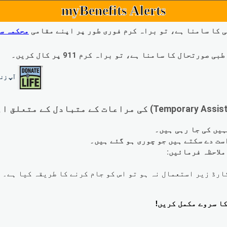
myBenefits Alerts
 کا سامنا ہے، تو براہ کرم فوری طور پر اپنے مقامی
محکمہ س
ال کا سامنا ہے، تو براہ کرم 911 پر کال کریں۔
آپ زند
لاحظہ فرمائیں: