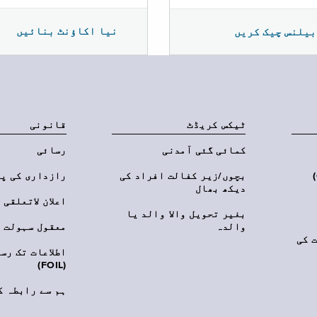
نیا اکاؤنٹ بنائیں
بیلنس چیک کریں
ٹیکس کریڈٹ
قانونی
کمائی گئی آمدنی
رسائی
‎(C
بچوں/زیر کفالت افراد کی
رازداری کی پ
دیکھ بھال
اعلان لاتعلقی
بغیر تحویل والا والد یا
والدہ
معقول سہولت
 کی
اطلاعات تک رس
(FOIL)
ہم سے رابطہ ک