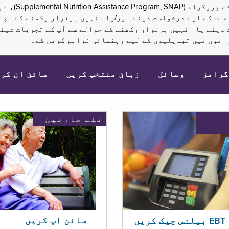
نکم (Supplemental Security Income, SSI) کی مراعات کے لیے درخواست دینے اور/یا انہ
 دینے یا انہیں برقرار رکھنے کے حوالے سے آپ کے تجربات شیئر
اموں میں تبدیلیوں کے لیے رہنمائی فراہم کریں گے۔
گرامز
وسائل
زبان منتخب کریں
سائن ان کر
نئے صارفین
سائن اپ کریں
ریں