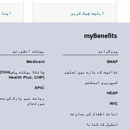
اپنا 
اہلیت چیک کریں
myBenefits
پروگرامز
‏ہیلتھ انشورنس
Medicaid
SNAP
غذائیت کے بارے میں تعلیم
چائلڈ ہیلتھ پلسhild
Health Plus, CHP)‎
ٹمپریری اسسٹنس
EPIC
HEAP
ریاست نیو یارک کی صحت
WIC
صورتحال
اعانت اطفال کی معاونت
اسکول کا کھانا