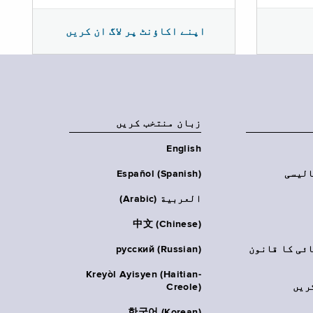
اپنے اکاؤنٹ پر لاگ ان کریں
زبان منتخب کریں
English
الیسی
Español (Spanish)
العربية (Arabic)
中文 (Chinese)
ائی کا قانون
русский (Russian)
Kreyòl Ayisyen (Haitian-
ریں
Creole)
한국어 (Korean)