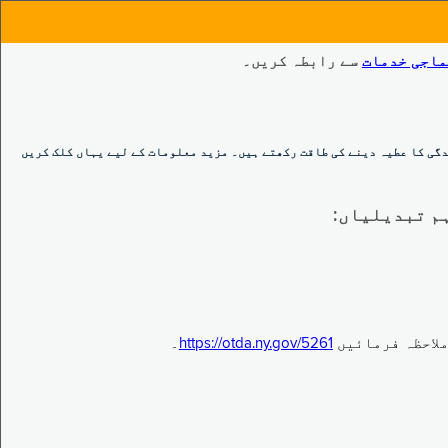
ماجی خدمات
سے رابطہ کریں۔
گی کا عطیہ دینے کی طاقت رکھتے ہیں۔ مزید معلومات کے لیے یہاں کلک کریں
https://otda.ny.gov/5261
۔