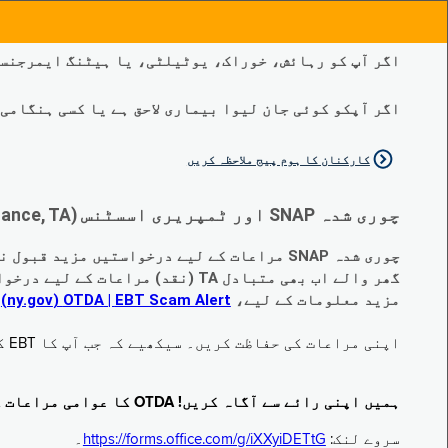
اگر آپ کو رہائش، خوراک، یوٹیلٹی، یا ہیٹنگ ایمرجنسی
اگر آپکو کوئی جان لیوا بیماری لاحق ہے یا کسی ہنگامی طبی صورتح
کارکنان کا ہوم پیج ملاحظہ کریں
چوری شدہ SNAP اور ٹمپریری اسسٹنس (Temporary Assistance, TA) کی مراعات کے متبادل کے متعلق اہم تبدیلیاں:
چوری شدہ SNAP مراعات کے لیے درخواستیں مزید قبول نہیں کی جا رہی ہیں۔
گھر والے اب بھی متبادل TA (نقد) مراعات کے لیے درخواست دے سکتے ہیں جو چوری ہو گئے ہیں۔
مزید معلومات کے لیے،
EBT Scam Alert ‏| OTDA ‏(ny.gov)
م
اپنی مراعات کی حفاظت کریں۔ سیکھیے کہ جب آپ کا EBT کارڈ زیر استعمال نہ ہو تو اس کو جام کرنے کا طریقہ کیا ہے۔ ملاحظہ فرمائیں
ہمیں اپنی رائے سے آگاہ کریں! OTDA کا عوامی مراعات کا سروے مکمل کریں!
سروے لنک:
https://forms.office.com/g/iXXyiDETtG
۔