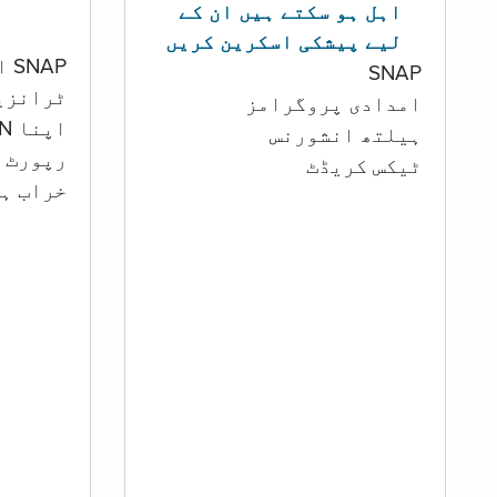
اہل ہو سکتے ہیں ان کے
لیے پیشکی اسکرین کریں
SNAP اور کیش اکاؤنٹ
SNAP
ٹرانزی
امدادی پروگرامز
اپنا PIN تبدیل کرنا
‏ہیلتھ انشورنس
رپورٹ ک
ٹیکس کریڈٹ
خراب ہو