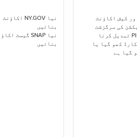
نیا NY.GOV اکاؤنٹ
بنائیں
کشن کی سرگزشت
نیا SNAP گیسٹ اکا
بنائیں
ارڈ کھو گیا یا
 گيا ہے