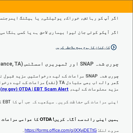
اگر آپ کو رہائش، خوراک، یوٹیلٹی، یا ہیٹنگ ایمرجنسی
اگر آپکو کوئی جان لیوا بیماری لاحق ہے یا کسی ہنگامی طبی صورتح
کارکنان کا ہوم پیج ملاحظہ کریں
چوری شدہ SNAP اور ٹمپریری اسسٹنس (Temporary Assistance, TA) کی مراعات کے متبادل کے متعلق اہم تبدیلیاں:
چوری شدہ SNAP مراعات کے لیے درخواستیں مزید قبول نہیں کی جا رہی ہیں۔
گھر والے اب بھی متبادل TA (نقد) مراعات کے لیے درخواست دے سکتے ہیں جو چوری ہو گئے ہیں۔
مزید معلومات کے لیے،
EBT Scam Alert ‏| OTDA ‏(ny.gov)
م
اپنی مراعات کی حفاظت کریں۔ سیکھیے کہ جب آپ کا EBT کارڈ زیر استعمال نہ ہو تو اس کو جام کرنے کا طریقہ کیا ہے۔ ملاحظہ فرمائیں
ہمیں اپنی رائے سے آگاہ کریں! OTDA کا عوامی مراعات کا سروے مکمل کریں!
سروے لنک:
https://forms.office.com/g/iXXyiDETtG
۔