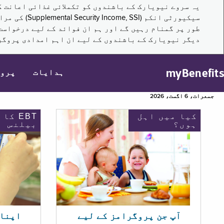
سیکیورٹی ا
طور پر گمنام رہیں گے اور ہم ان فوائد کے لیے درخواست
دیگر نیویارک کے باشندوں کے لیے ان اہم امدادی پروگر
myBenefits
ہدایات
پرو
جمعرات، 6 اگست، 2026
کیا میں اہل
EBT کا
ہوں؟
بیلنس
اپنا EBT بیلنس چیک ک
آپ جن پروگرامز کے لیے