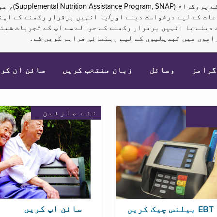
نکم (Supplemental Security Income, SSI) کی مراعات کے لیے درخواست دینے اور/یا انہ
 دینے یا انہیں برقرار رکھنے کے حوالے سے آپ کے تجربات شیئر
اموں میں تبدیلیوں کے لیے رہنمائی فراہم کریں گے۔
گرامز
وسائل
زبان منتخب کریں
سائن ان کر
نئے صارفین
سائن اپ کریں
ریں