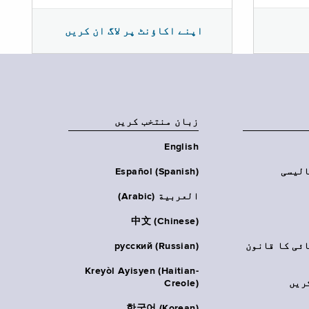
اپنے اکاؤنٹ پر لاگ ان کریں
زبان منتخب کریں
English
الیسی
Español (Spanish)
العربية (Arabic)
中文 (Chinese)
ائی کا قانون
русский (Russian)
Kreyòl Ayisyen (Haitian-
ریں
Creole)
한국어 (Korean)