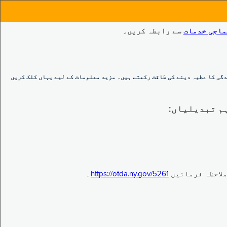
ماجی خدمات
سے رابطہ کریں۔
گی کا عطیہ دینے کی طاقت رکھتے ہیں۔ مزید معلومات کے لیے یہاں کلک کریں
https://otda.ny.gov/5261
۔