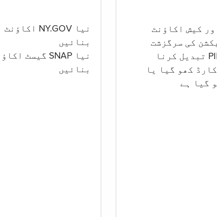
نیا NY.GOV اکاؤنٹ
بنائیں
کشن کی سرگزشت
نیا SNAP گیسٹ اکا
بنائیں
ارڈ کھو گیا یا
 گيا ہے