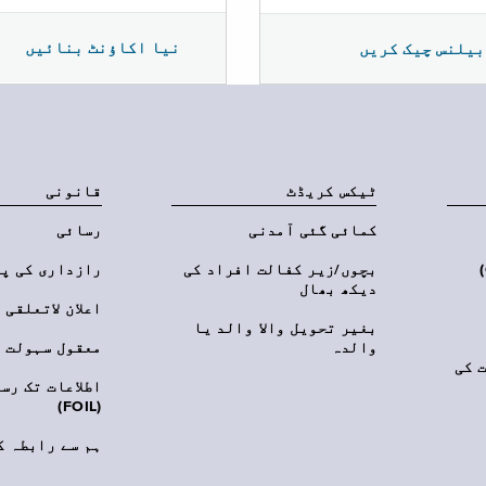
نیا اکاؤنٹ بنائیں
بیلنس چیک کریں
ٹیکس کریڈٹ
قانونی
کمائی گئی آمدنی
رسائی
‎(C
بچوں/زیر کفالت افراد کی
رازداری کی پ
دیکھ بھال
اعلان لاتعلقی
بغیر تحویل والا والد یا
والدہ
معقول سہولت
 کی
اطلاعات تک رس
(FOIL)
ہم سے رابطہ ک