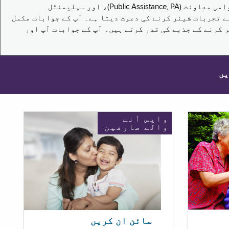
یہ سروے نیویارک کے باشندوں کو تکملائی غذائی اعانت کے پروگرام (Supplemental Nutrition Assistance Program, SNAP)، عوامی معاونت (Public Assistance, PA)، اور سپلیمنٹل
یں برقرار رکھنے کے اپنے تجربات شیئر کرنے کی دعوت دیتا ہے۔ آپ کے جوابات مکمل
 کرنے کے جذبے کی قدر کرتے ہیں۔ آپ کے جوابات آپ اور
یں
واپس آنے
والے صارفین
سائن ان کریں