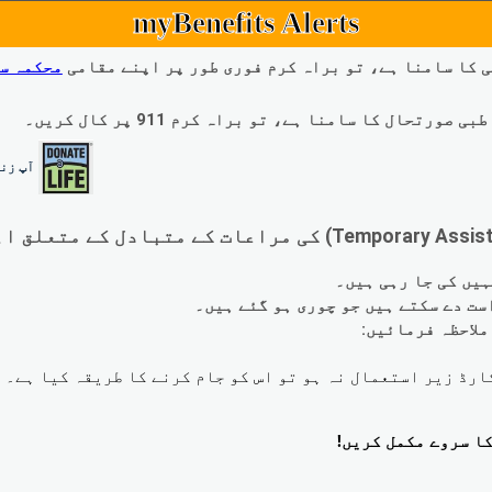
myBenefits Alerts
 کا سامنا ہے، تو براہ کرم فوری طور پر اپنے مقامی
محکمہ س
ال کا سامنا ہے، تو براہ کرم 911 پر کال کریں۔
آپ زند
لاحظہ فرمائیں: