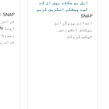
اہل ہو سکتے ہیں ان کے
لیے پیشکی اسکرین کریں
SNAP اور کیش اکاؤنٹ
SNAP
ٹرانزی
امدادی پروگرامز
اپنا PIN تبدیل کرنا
‏ہیلتھ انشورنس
رپورٹ ک
ٹیکس کریڈٹ
خراب ہو