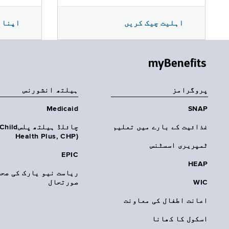
اپنا 
اہلیت چیک کریں
myBenefits
پروگرامز
‏ہیلتھ انشورنس
Medicaid
SNAP
غذائیت کے بارے میں تعلیم
چائلڈ ہیلتھ پلسhild
Health Plus, CHP)‎
ٹمپریری اسسٹنس
EPIC
HEAP
ریاست نیو یارک کی صحت
WIC
صورتحال
اعانت اطفال کی معاونت
اسکول کا کھانا