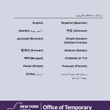
زبان منتخب کریں
English
Español (Spanish)
中文 (Chinese)
العربية (Arabic)
русский (Russian)
Kreyòl Ayisyen
(Haitian-Creole)
한국어 (Korean)
Italiano (Italian)
אידיש (Yiddish)
বাংলা (Bengali)
Polski (Polish)
Français (French)
زبان کے حوالے سے
اردو (Urdu)
مفت اعانت