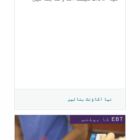
نیا اکاؤنٹ بنائیں
EBT کا بیلنس