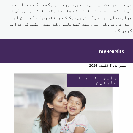
لیے درخواست دینے یا انہیں برقرار رکھنے کے حوالے سے
آپ کے تجربات شیئر کرنے کے جذبے کی قدر کرتے ہیں۔ آپ کے
جوابات آپ اور دیگر نیویارک کے باشندوں کے لیے ان اہم
امدادی پروگراموں میں تبدیلیوں کے لیے رہنمائی فراہم
کریں گے۔
myBenefits
جمعرات، 6 اگست، 2026
واپس آنے والے
صارفین