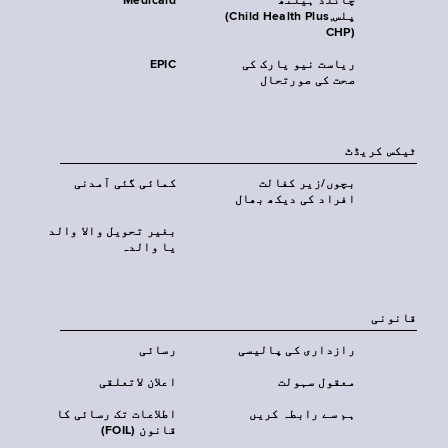
چائلڈ ہیلتھ
Medicaid
پلس‎(Child Health Plus,
CHP)‎
ریاست نیو یارک کی
EPIC
صحت کی صورتحال
ٹیکس کریڈٹ
بچوں/زیر کفالت
کمائی گئی آمدنی
افراد کی دیکھ بھال
بغیر تحویل والا والد
یا والدہ
قانونی
رازداری کی پالیسی
رسائی
معقول سہولت
اعلان لاتعلقی
ہم سے رابطہ کریں
اطلاعات تک رسائی کا
قانون (FOIL)