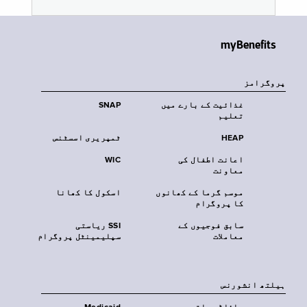
myBenefits
پروگرامز
غذائیت کے بارے میں
SNAP
تعلیم
HEAP
ٹمپریری اسسٹنس
اعانت اطفال کی
WIC
معاونت
موسم گرما کے کھانوں
اسکول کا کھانا
کا پروگرام
سابق فوجیوں کے
SSI ریاستی
معاملات
سپلیمینٹل پروگرام
‏ہیلتھ انشورنس