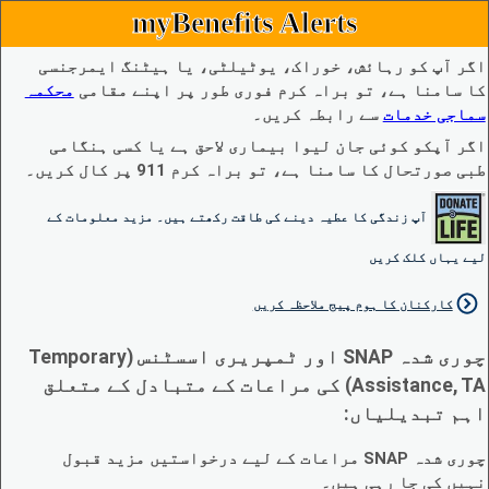
myBenefits Alerts
اگر آپ کو رہائش، خوراک، یوٹیلٹی، یا ہیٹنگ ایمرجنسی
کا سامنا ہے، تو براہ کرم فوری طور پر اپنے مقامی
محکمہ
سماجی خدمات
سے رابطہ کریں۔
اگر آپکو کوئی جان لیوا بیماری لاحق ہے یا کسی ہنگامی
طبی صورتحال کا سامنا ہے، تو براہ کرم 911 پر کال کریں۔
آپ زندگی کا عطیہ دینے کی طاقت رکھتے ہیں۔ مزید معلومات کے
لیے یہاں کلک کریں
کارکنان کا ہوم پیج ملاحظہ کریں
چوری شدہ SNAP اور ٹمپریری اسسٹنس (Temporary
Assistance, TA) کی مراعات کے متبادل کے متعلق
اہم تبدیلیاں:
چوری شدہ SNAP مراعات کے لیے درخواستیں مزید قبول
نہیں کی جا رہی ہیں۔