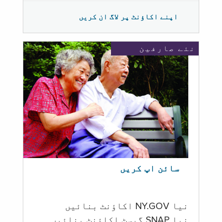
اپنے اکاؤنٹ پر لاگ ان کریں
نئے صارفین
سائن اپ کریں
نیا NY.GOV اکاؤنٹ بنائیں
نیا SNAP گیسٹ اکاؤنٹ بنائیں