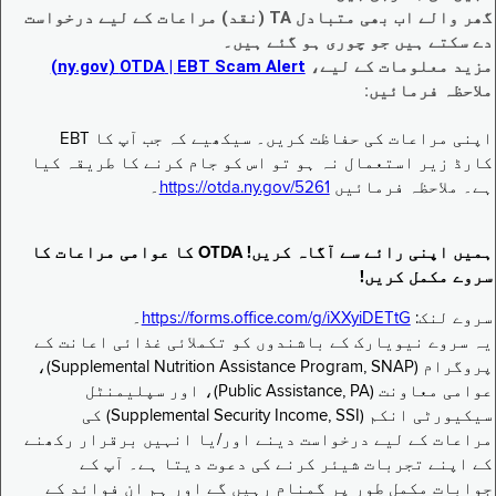
گھر والے اب بھی متبادل TA (نقد) مراعات کے لیے درخواست
دے سکتے ہیں جو چوری ہو گئے ہیں۔
مزید معلومات کے لیے،
EBT Scam Alert ‏| OTDA ‏(ny.gov)
ملاحظہ فرمائیں:
اپنی مراعات کی حفاظت کریں۔ سیکھیے کہ جب آپ کا EBT
کارڈ زیر استعمال نہ ہو تو اس کو جام کرنے کا طریقہ کیا
ہے۔ ملاحظہ فرمائیں
https://otda.ny.gov/5261
۔
ہمیں اپنی رائے سے آگاہ کریں! OTDA کا عوامی مراعات کا
سروے مکمل کریں!
سروے لنک:
https://forms.office.com/g/iXXyiDETtG
۔
یہ سروے نیویارک کے باشندوں کو تکملائی غذائی اعانت کے
پروگرام (Supplemental Nutrition Assistance Program, SNAP)،
عوامی معاونت (Public Assistance, PA)، اور سپلیمنٹل
سیکیورٹی انکم (Supplemental Security Income, SSI) کی
مراعات کے لیے درخواست دینے اور/یا انہیں برقرار رکھنے
کے اپنے تجربات شیئر کرنے کی دعوت دیتا ہے۔ آپ کے
جوابات مکمل طور پر گمنام رہیں گے اور ہم ان فوائد کے