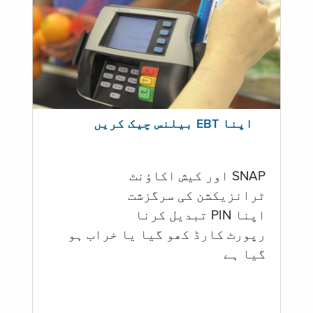
اپنا EBT بیلنس چیک کریں
SNAP اور کیش اکاؤنٹ
ٹرانزیکشن کی سرگزشت
اپنا PIN تبدیل کرنا
رپورٹ کارڈ کھو گیا یا خراب ہو
گيا ہے