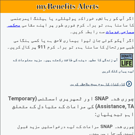
myBenefits Alerts
اگر آپ کو رہائش، خوراک، یوٹیلٹی، یا ہیٹنگ ایمرجنسی
کا سامنا ہے، تو براہ کرم فوری طور پر اپنے مقامی
محکمہ
سماجی خدمات
سے رابطہ کریں۔
اگر آپکو کوئی جان لیوا بیماری لاحق ہے یا کسی ہنگامی
طبی صورتحال کا سامنا ہے، تو براہ کرم 911 پر کال کریں۔
آپ زندگی کا عطیہ دینے کی طاقت رکھتے ہیں۔ مزید معلومات کے
لیے یہاں کلک کریں
کارکنان کا ہوم پیج ملاحظہ کریں
چوری شدہ SNAP اور ٹمپریری اسسٹنس (Temporary
Assistance, TA) کی مراعات کے متبادل کے متعلق
اہم تبدیلیاں:
چوری شدہ SNAP مراعات کے لیے درخواستیں مزید قبول
نہیں کی جا رہی ہیں۔