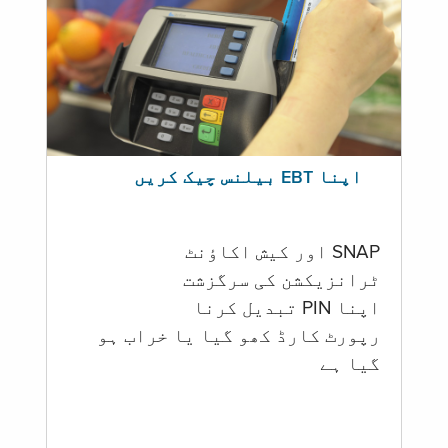
اپنا EBT بیلنس چیک کریں
SNAP اور کیش اکاؤنٹ
ٹرانزیکشن کی سرگزشت
اپنا PIN تبدیل کرنا
رپورٹ کارڈ کھو گیا یا خراب ہو
گيا ہے