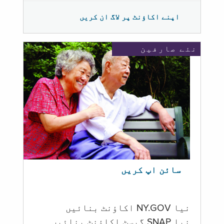
اپنے اکاؤنٹ پر لاگ ان کریں
نئے صارفین
سائن اپ کریں
نیا NY.GOV اکاؤنٹ بنائیں
نیا SNAP گیسٹ اکاؤنٹ بنائیں