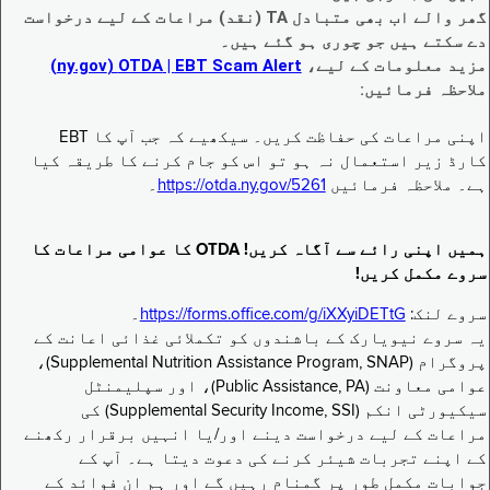
گھر والے اب بھی متبادل TA (نقد) مراعات کے لیے درخواست
دے سکتے ہیں جو چوری ہو گئے ہیں۔
مزید معلومات کے لیے،
EBT Scam Alert ‏| OTDA ‏(ny.gov)
ملاحظہ فرمائیں:
اپنی مراعات کی حفاظت کریں۔ سیکھیے کہ جب آپ کا EBT
کارڈ زیر استعمال نہ ہو تو اس کو جام کرنے کا طریقہ کیا
ہے۔ ملاحظہ فرمائیں
https://otda.ny.gov/5261
۔
ہمیں اپنی رائے سے آگاہ کریں! OTDA کا عوامی مراعات کا
سروے مکمل کریں!
سروے لنک:
https://forms.office.com/g/iXXyiDETtG
۔
یہ سروے نیویارک کے باشندوں کو تکملائی غذائی اعانت کے
پروگرام (Supplemental Nutrition Assistance Program, SNAP)،
عوامی معاونت (Public Assistance, PA)، اور سپلیمنٹل
سیکیورٹی انکم (Supplemental Security Income, SSI) کی
مراعات کے لیے درخواست دینے اور/یا انہیں برقرار رکھنے
کے اپنے تجربات شیئر کرنے کی دعوت دیتا ہے۔ آپ کے
جوابات مکمل طور پر گمنام رہیں گے اور ہم ان فوائد کے