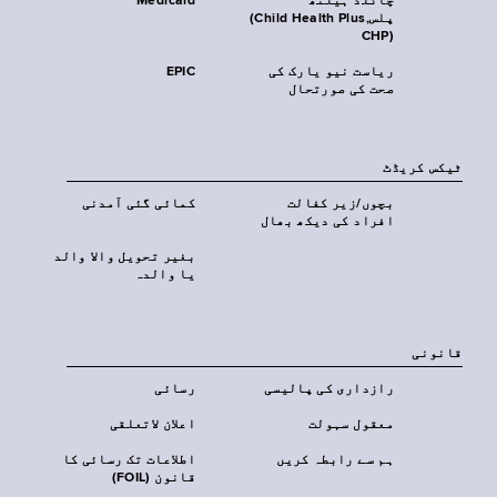
چائلڈ ہیلتھ
Medicaid
پلس‎(Child Health Plus,
CHP)‎
ریاست نیو یارک کی
EPIC
صحت کی صورتحال
ٹیکس کریڈٹ
بچوں/زیر کفالت
کمائی گئی آمدنی
افراد کی دیکھ بھال
بغیر تحویل والا والد
یا والدہ
قانونی
رازداری کی پالیسی
رسائی
معقول سہولت
اعلان لاتعلقی
ہم سے رابطہ کریں
اطلاعات تک رسائی کا
قانون (FOIL)