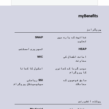
myBenefits
پروگرامز
غذائیت کے بارے میں
SNAP
تعلیم
HEAP
ٹمپریری اسسٹنس
اعانت اطفال کی
WIC
معاونت
موسم گرما کے کھانوں
اسکول کا کھانا
کا پروگرام
سابق فوجیوں کے
SSI ریاستی
معاملات
سپلیمینٹل پروگرام
‏ہیلتھ انشورنس