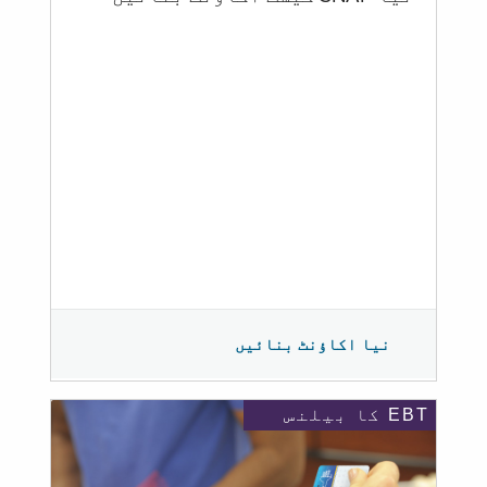
نیا اکاؤنٹ بنائیں
EBT کا بیلنس