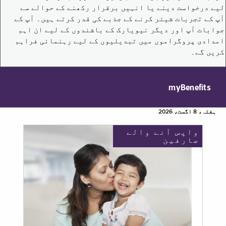
لیے درخواست دینے یا انہیں برقرار رکھنے کے حوالے سے
آپ کے تجربات شیئر کرنے کے جذبے کی قدر کرتے ہیں۔ آپ کے
جوابات آپ اور دیگر نیویارک کے باشندوں کے لیے ان اہم
امدادی پروگراموں میں تبدیلیوں کے لیے رہنمائی فراہم
کریں گے۔
myBenefits
ہفتہ، 8 اگست، 2026
واپس آنے والے
صارفین