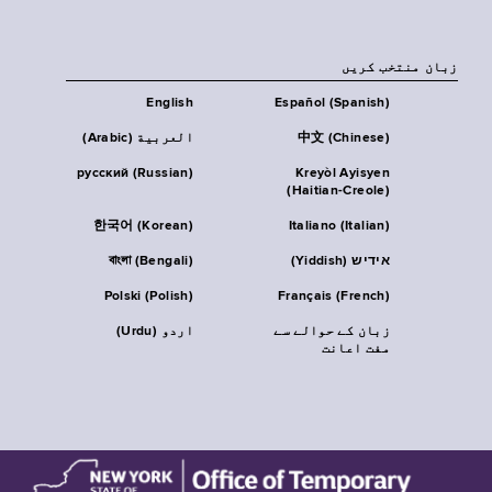
زبان منتخب کریں
English
Español (Spanish)
中文 (Chinese)
العربية (Arabic)
русский (Russian)
Kreyòl Ayisyen
(Haitian-Creole)
한국어 (Korean)
Italiano (Italian)
אידיש (Yiddish)
বাংলা (Bengali)
Polski (Polish)
Français (French)
زبان کے حوالے سے
اردو (Urdu)
مفت اعانت