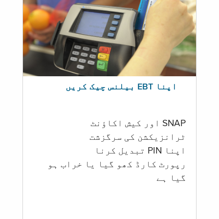
اپنا EBT بیلنس چیک کریں
SNAP اور کیش اکاؤنٹ
ٹرانزیکشن کی سرگزشت
اپنا PIN تبدیل کرنا
رپورٹ کارڈ کھو گیا یا خراب ہو
گيا ہے