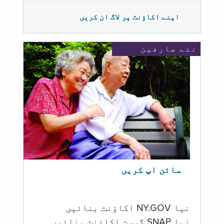
اپنے اکاؤنٹ پر لاگ ان کریں
نئے صارفین
سائن اپ کریں
نیا NY.GOV اکاؤنٹ بنائیں
نیا SNAP گیسٹ اکاؤنٹ بنائیں