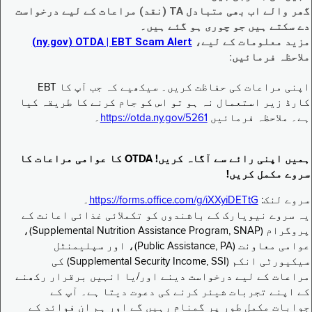
گھر والے اب بھی متبادل TA (نقد) مراعات کے لیے درخواست
دے سکتے ہیں جو چوری ہو گئے ہیں۔
مزید معلومات کے لیے،
EBT Scam Alert ‏| OTDA ‏(ny.gov)
ملاحظہ فرمائیں:
اپنی مراعات کی حفاظت کریں۔ سیکھیے کہ جب آپ کا EBT
کارڈ زیر استعمال نہ ہو تو اس کو جام کرنے کا طریقہ کیا
ہے۔ ملاحظہ فرمائیں
https://otda.ny.gov/5261
۔
ہمیں اپنی رائے سے آگاہ کریں! OTDA کا عوامی مراعات کا
سروے مکمل کریں!
سروے لنک:
https://forms.office.com/g/iXXyiDETtG
۔
یہ سروے نیویارک کے باشندوں کو تکملائی غذائی اعانت کے
پروگرام (Supplemental Nutrition Assistance Program, SNAP)،
عوامی معاونت (Public Assistance, PA)، اور سپلیمنٹل
سیکیورٹی انکم (Supplemental Security Income, SSI) کی
مراعات کے لیے درخواست دینے اور/یا انہیں برقرار رکھنے
کے اپنے تجربات شیئر کرنے کی دعوت دیتا ہے۔ آپ کے
جوابات مکمل طور پر گمنام رہیں گے اور ہم ان فوائد کے