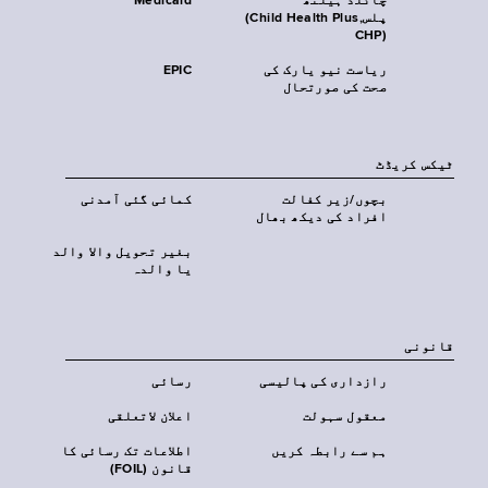
چائلڈ ہیلتھ
Medicaid
پلس‎(Child Health Plus,
CHP)‎
ریاست نیو یارک کی
EPIC
صحت کی صورتحال
ٹیکس کریڈٹ
بچوں/زیر کفالت
کمائی گئی آمدنی
افراد کی دیکھ بھال
بغیر تحویل والا والد
یا والدہ
قانونی
رازداری کی پالیسی
رسائی
معقول سہولت
اعلان لاتعلقی
ہم سے رابطہ کریں
اطلاعات تک رسائی کا
قانون (FOIL)