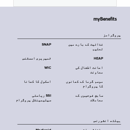
myBenefits
پروگرامز
غذائیت کے بارے میں
SNAP
تعلیم
HEAP
ٹمپریری اسسٹنس
اعانت اطفال کی
WIC
معاونت
موسم گرما کے کھانوں
اسکول کا کھانا
کا پروگرام
سابق فوجیوں کے
SSI ریاستی
معاملات
سپلیمینٹل پروگرام
‏ہیلتھ انشورنس