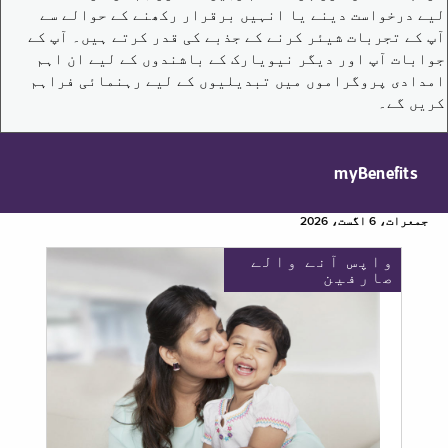
لیے درخواست دینے یا انہیں برقرار رکھنے کے حوالے سے
آپ کے تجربات شیئر کرنے کے جذبے کی قدر کرتے ہیں۔ آپ کے
جوابات آپ اور دیگر نیویارک کے باشندوں کے لیے ان اہم
امدادی پروگراموں میں تبدیلیوں کے لیے رہنمائی فراہم
کریں گے۔
myBenefits
جمعرات، 6 اگست، 2026
واپس آنے والے
صارفین