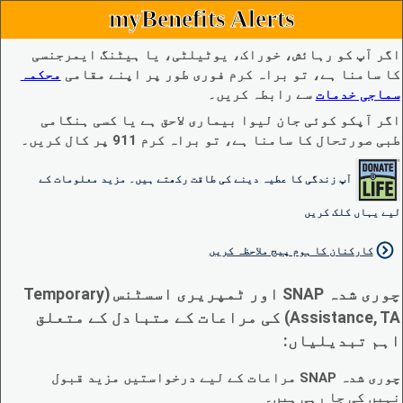
myBenefits Alerts
اگر آپ کو رہائش، خوراک، یوٹیلٹی، یا ہیٹنگ ایمرجنسی
کا سامنا ہے، تو براہ کرم فوری طور پر اپنے مقامی
محکمہ
سماجی خدمات
سے رابطہ کریں۔
اگر آپکو کوئی جان لیوا بیماری لاحق ہے یا کسی ہنگامی
طبی صورتحال کا سامنا ہے، تو براہ کرم 911 پر کال کریں۔
آپ زندگی کا عطیہ دینے کی طاقت رکھتے ہیں۔ مزید معلومات کے
لیے یہاں کلک کریں
کارکنان کا ہوم پیج ملاحظہ کریں
چوری شدہ SNAP اور ٹمپریری اسسٹنس (Temporary
Assistance, TA) کی مراعات کے متبادل کے متعلق
اہم تبدیلیاں:
چوری شدہ SNAP مراعات کے لیے درخواستیں مزید قبول
نہیں کی جا رہی ہیں۔