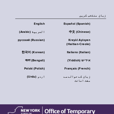
زبان منتخب کریں
English
Español (Spanish)
中文 (Chinese)
العربية (Arabic)
русский (Russian)
Kreyòl Ayisyen
(Haitian-Creole)
한국어 (Korean)
Italiano (Italian)
אידיש (Yiddish)
বাংলা (Bengali)
Polski (Polish)
Français (French)
زبان کے حوالے سے
اردو (Urdu)
مفت اعانت