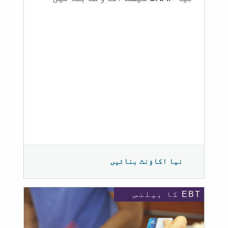
نیا اکاؤنٹ بنائیں
EBT کا بیلنس