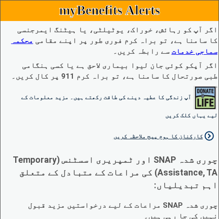
myBenefits Alerts
اگر آپ کو رہائش، خوراک، یوٹیلٹی، یا ہیٹنگ ایمرجنسی
کا سامنا ہے، تو براہ کرم فوری طور پر اپنے مقامی
محکمہ
سماجی خدمات
سے رابطہ کریں۔
اگر آپکو کوئی جان لیوا بیماری لاحق ہے یا کسی ہنگامی
طبی صورتحال کا سامنا ہے، تو براہ کرم 911 پر کال کریں۔
آپ زندگی کا عطیہ دینے کی طاقت رکھتے ہیں۔ مزید معلومات کے
لیے یہاں کلک کریں
کارکنان کا ہوم پیج ملاحظہ کریں
چوری شدہ SNAP اور ٹمپریری اسسٹنس (Temporary
Assistance, TA) کی مراعات کے متبادل کے متعلق
اہم تبدیلیاں:
چوری شدہ SNAP مراعات کے لیے درخواستیں مزید قبول
نہیں کی جا رہی ہیں۔