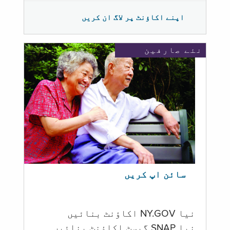
اپنے اکاؤنٹ پر لاگ ان کریں
نئے صارفین
سائن اپ کریں
نیا NY.GOV اکاؤنٹ بنائیں
نیا SNAP گیسٹ اکاؤنٹ بنائیں