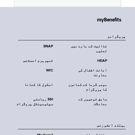
myBenefits
پروگرامز
غذائیت کے بارے میں
SNAP
تعلیم
HEAP
ٹمپریری اسسٹنس
اعانت اطفال کی
WIC
معاونت
موسم گرما کے کھانوں
اسکول کا کھانا
کا پروگرام
سابق فوجیوں کے
SSI ریاستی
معاملات
سپلیمینٹل پروگرام
‏ہیلتھ انشورنس