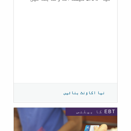
نیا اکاؤنٹ بنائیں
EBT کا بیلنس