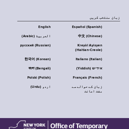
زبان منتخب کریں
English
Español (Spanish)
中文 (Chinese)
العربية (Arabic)
русский (Russian)
Kreyòl Ayisyen
(Haitian-Creole)
한국어 (Korean)
Italiano (Italian)
אידיש (Yiddish)
বাংলা (Bengali)
Polski (Polish)
Français (French)
زبان کے حوالے سے
اردو (Urdu)
مفت اعانت