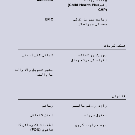
چائلڈ ہیلتھ
Medicaid
پلس‎(Child Health Plus,
CHP)‎
ریاست نیو یارک کی
EPIC
صحت کی صورتحال
ٹیکس کریڈٹ
بچوں/زیر کفالت
کمائی گئی آمدنی
افراد کی دیکھ بھال
بغیر تحویل والا والد
یا والدہ
قانونی
رازداری کی پالیسی
رسائی
معقول سہولت
اعلان لاتعلقی
ہم سے رابطہ کریں
اطلاعات تک رسائی کا
قانون (FOIL)