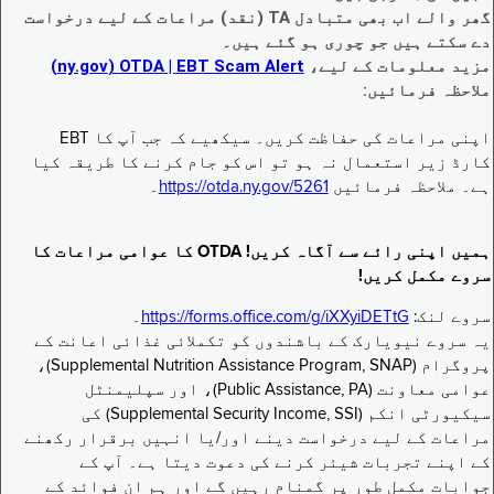
گھر والے اب بھی متبادل TA (نقد) مراعات کے لیے درخواست
دے سکتے ہیں جو چوری ہو گئے ہیں۔
مزید معلومات کے لیے،
EBT Scam Alert ‏| OTDA ‏(ny.gov)
ملاحظہ فرمائیں:
اپنی مراعات کی حفاظت کریں۔ سیکھیے کہ جب آپ کا EBT
کارڈ زیر استعمال نہ ہو تو اس کو جام کرنے کا طریقہ کیا
ہے۔ ملاحظہ فرمائیں
https://otda.ny.gov/5261
۔
ہمیں اپنی رائے سے آگاہ کریں! OTDA کا عوامی مراعات کا
سروے مکمل کریں!
سروے لنک:
https://forms.office.com/g/iXXyiDETtG
۔
یہ سروے نیویارک کے باشندوں کو تکملائی غذائی اعانت کے
پروگرام (Supplemental Nutrition Assistance Program, SNAP)،
عوامی معاونت (Public Assistance, PA)، اور سپلیمنٹل
سیکیورٹی انکم (Supplemental Security Income, SSI) کی
مراعات کے لیے درخواست دینے اور/یا انہیں برقرار رکھنے
کے اپنے تجربات شیئر کرنے کی دعوت دیتا ہے۔ آپ کے
جوابات مکمل طور پر گمنام رہیں گے اور ہم ان فوائد کے