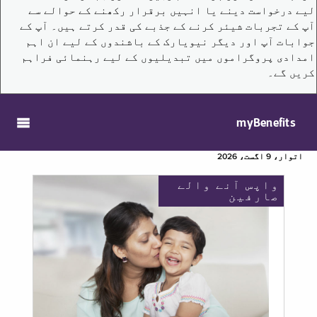
لیے درخواست دینے یا انہیں برقرار رکھنے کے حوالے سے
آپ کے تجربات شیئر کرنے کے جذبے کی قدر کرتے ہیں۔ آپ کے
جوابات آپ اور دیگر نیویارک کے باشندوں کے لیے ان اہم
امدادی پروگراموں میں تبدیلیوں کے لیے رہنمائی فراہم
کریں گے۔
myBenefits
اتوار، 9 اگست، 2026
واپس آنے والے
صارفین