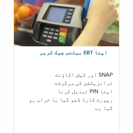
اپنا EBT بیلنس چیک کریں
SNAP اور کیش اکاؤنٹ
ٹرانزیکشن کی سرگزشت
اپنا PIN تبدیل کرنا
رپورٹ کارڈ کھو گیا یا خراب ہو
گيا ہے