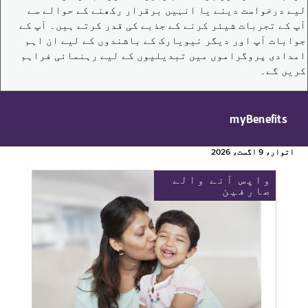
لیے درخواست دینے یا انہیں برقرار رکھنے کے حوالے سے
آپ کے تجربات شیئر کرنے کے جذبے کی قدر کرتے ہیں۔ آپ کے
جوابات آپ اور دیگر نیویارک کے باشندوں کے لیے ان اہم
امدادی پروگراموں میں تبدیلیوں کے لیے رہنمائی فراہم
کریں گے۔
myBenefits
اتوار، 9 اگست، 2026
واپس آنے والے
صارفین