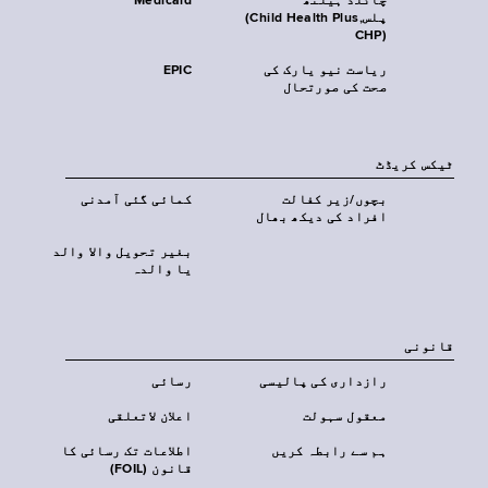
چائلڈ ہیلتھ
Medicaid
پلس‎(Child Health Plus,
CHP)‎
ریاست نیو یارک کی
EPIC
صحت کی صورتحال
ٹیکس کریڈٹ
بچوں/زیر کفالت
کمائی گئی آمدنی
افراد کی دیکھ بھال
بغیر تحویل والا والد
یا والدہ
قانونی
رازداری کی پالیسی
رسائی
معقول سہولت
اعلان لاتعلقی
ہم سے رابطہ کریں
اطلاعات تک رسائی کا
قانون (FOIL)