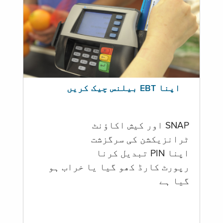
اپنا EBT بیلنس چیک کریں
SNAP اور کیش اکاؤنٹ
ٹرانزیکشن کی سرگزشت
اپنا PIN تبدیل کرنا
رپورٹ کارڈ کھو گیا یا خراب ہو
گيا ہے