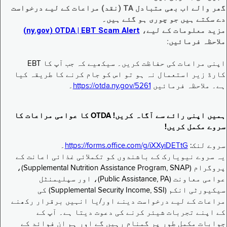
گھر والے اب بھی متبادل TA (نقد) مراعات کے لیے درخواست
دے سکتے ہیں جو چوری ہو گئے ہیں۔
مزید معلومات کے لیے،
EBT Scam Alert ‏| OTDA ‏(ny.gov)
ملاحظہ فرمائیں:
اپنی مراعات کی حفاظت کریں۔ سیکھیے کہ جب آپ کا EBT
کارڈ زیر استعمال نہ ہو تو اس کو جام کرنے کا طریقہ کیا
ہے۔ ملاحظہ فرمائیں
https://otda.ny.gov/5261
۔
ہمیں اپنی رائے سے آگاہ کریں! OTDA کا عوامی مراعات کا
سروے مکمل کریں!
سروے لنک:
https://forms.office.com/g/iXXyiDETtG
۔
یہ سروے نیویارک کے باشندوں کو تکملائی غذائی اعانت کے
پروگرام (Supplemental Nutrition Assistance Program, SNAP)،
عوامی معاونت (Public Assistance, PA)، اور سپلیمنٹل
سیکیورٹی انکم (Supplemental Security Income, SSI) کی
مراعات کے لیے درخواست دینے اور/یا انہیں برقرار رکھنے
کے اپنے تجربات شیئر کرنے کی دعوت دیتا ہے۔ آپ کے
جوابات مکمل طور پر گمنام رہیں گے اور ہم ان فوائد کے