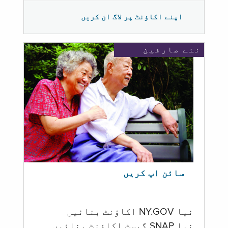
اپنے اکاؤنٹ پر لاگ ان کریں
نئے صارفین
سائن اپ کریں
نیا NY.GOV اکاؤنٹ بنائیں
نیا SNAP گیسٹ اکاؤنٹ بنائیں