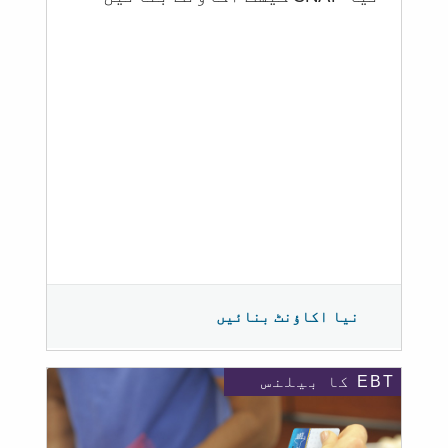
نیا اکاؤنٹ بنائیں
EBT کا بیلنس