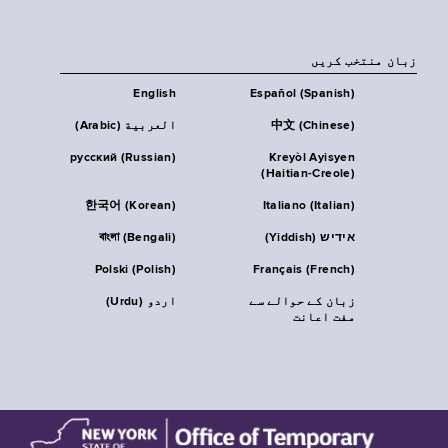
زبان منتخب کریں
English
Español (Spanish)
中文 (Chinese)
العربية (Arabic)
русский (Russian)
Kreyòl Ayisyen
(Haitian-Creole)
한국어 (Korean)
Italiano (Italian)
אידיש (Yiddish)
বাংলা (Bengali)
Polski (Polish)
Français (French)
زبان کے حوالے سے
اردو (Urdu)
مفت اعانت