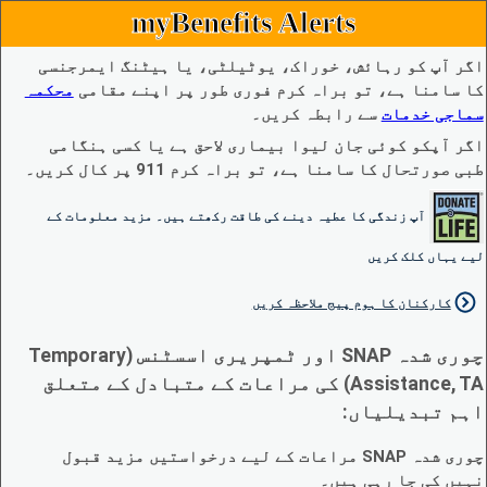
myBenefits Alerts
اگر آپ کو رہائش، خوراک، یوٹیلٹی، یا ہیٹنگ ایمرجنسی
کا سامنا ہے، تو براہ کرم فوری طور پر اپنے مقامی
محکمہ
سماجی خدمات
سے رابطہ کریں۔
اگر آپکو کوئی جان لیوا بیماری لاحق ہے یا کسی ہنگامی
طبی صورتحال کا سامنا ہے، تو براہ کرم 911 پر کال کریں۔
آپ زندگی کا عطیہ دینے کی طاقت رکھتے ہیں۔ مزید معلومات کے
لیے یہاں کلک کریں
کارکنان کا ہوم پیج ملاحظہ کریں
چوری شدہ SNAP اور ٹمپریری اسسٹنس (Temporary
Assistance, TA) کی مراعات کے متبادل کے متعلق
اہم تبدیلیاں:
چوری شدہ SNAP مراعات کے لیے درخواستیں مزید قبول
نہیں کی جا رہی ہیں۔