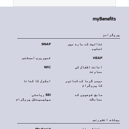
myBenefits
پروگرامز
غذائیت کے بارے میں
SNAP
تعلیم
HEAP
ٹمپریری اسسٹنس
اعانت اطفال کی
WIC
معاونت
موسم گرما کے کھانوں
اسکول کا کھانا
کا پروگرام
سابق فوجیوں کے
SSI ریاستی
معاملات
سپلیمینٹل پروگرام
‏ہیلتھ انشورنس