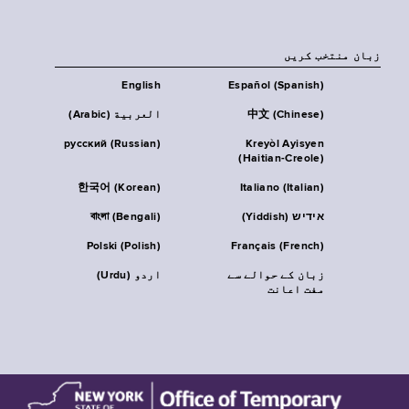
زبان منتخب کریں
English
Español (Spanish)
中文 (Chinese)
العربية (Arabic)
русский (Russian)
Kreyòl Ayisyen
(Haitian-Creole)
한국어 (Korean)
Italiano (Italian)
אידיש (Yiddish)
বাংলা (Bengali)
Polski (Polish)
Français (French)
زبان کے حوالے سے
اردو (Urdu)
مفت اعانت