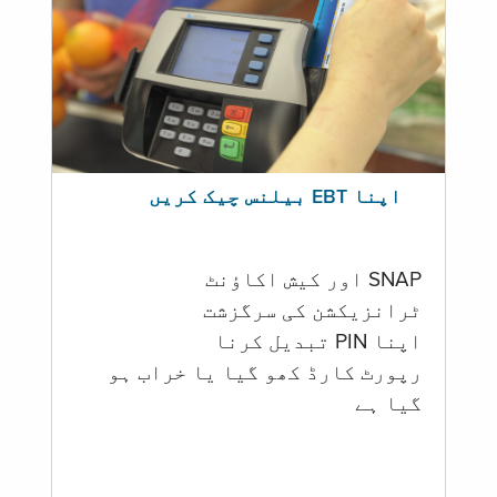
اپنا EBT بیلنس چیک کریں
SNAP اور کیش اکاؤنٹ
ٹرانزیکشن کی سرگزشت
اپنا PIN تبدیل کرنا
رپورٹ کارڈ کھو گیا یا خراب ہو
گيا ہے