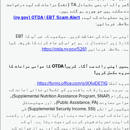
گھر والے اب بھی متبادل TA (نقد) مراعات کے لیے درخواست
دے سکتے ہیں جو چوری ہو گئے ہیں۔
مزید معلومات کے لیے،
EBT Scam Alert ‏| OTDA ‏(ny.gov)
ملاحظہ فرمائیں:
اپنی مراعات کی حفاظت کریں۔ سیکھیے کہ جب آپ کا EBT
کارڈ زیر استعمال نہ ہو تو اس کو جام کرنے کا طریقہ کیا
ہے۔ ملاحظہ فرمائیں
https://otda.ny.gov/5261
۔
ہمیں اپنی رائے سے آگاہ کریں! OTDA کا عوامی مراعات کا
سروے مکمل کریں!
سروے لنک:
https://forms.office.com/g/iXXyiDETtG
۔
یہ سروے نیویارک کے باشندوں کو تکملائی غذائی اعانت کے
پروگرام (Supplemental Nutrition Assistance Program, SNAP)،
عوامی معاونت (Public Assistance, PA)، اور سپلیمنٹل
سیکیورٹی انکم (Supplemental Security Income, SSI) کی
مراعات کے لیے درخواست دینے اور/یا انہیں برقرار رکھنے
کے اپنے تجربات شیئر کرنے کی دعوت دیتا ہے۔ آپ کے
جوابات مکمل طور پر گمنام رہیں گے اور ہم ان فوائد کے