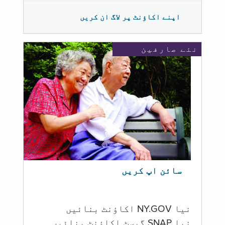
اپنے اکاؤنٹ پر لاگ ان کریں
نئے صارفین
سائن اپ کریں
نیا NY.GOV اکاؤنٹ بنائیں
نیا SNAP گیسٹ اکاؤنٹ بنائیں