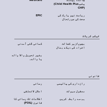
چائلڈ ہیلتھ
Medicaid
پلس‎(Child Health Plus,
CHP)‎
ریاست نیو یارک کی
EPIC
صحت کی صورتحال
ٹیکس کریڈٹ
بچوں/زیر کفالت
کمائی گئی آمدنی
افراد کی دیکھ بھال
بغیر تحویل والا والد
یا والدہ
قانونی
رازداری کی پالیسی
رسائی
معقول سہولت
اعلان لاتعلقی
ہم سے رابطہ کریں
اطلاعات تک رسائی کا
قانون (FOIL)