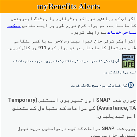
myBenefits Alerts
اگر آپ کو رہائش، خوراک، یوٹیلٹی، یا ہیٹنگ ایمرجنسی
کا سامنا ہے، تو براہ کرم فوری طور پر اپنے مقامی
محکمہ
سماجی خدمات
سے رابطہ کریں۔
اگر آپکو کوئی جان لیوا بیماری لاحق ہے یا کسی ہنگامی
طبی صورتحال کا سامنا ہے، تو براہ کرم 911 پر کال کریں۔
آپ زندگی کا عطیہ دینے کی طاقت رکھتے ہیں۔ مزید معلومات کے
لیے یہاں کلک کریں
کارکنان کا ہوم پیج ملاحظہ کریں
چوری شدہ SNAP اور ٹمپریری اسسٹنس (Temporary
Assistance, TA) کی مراعات کے متبادل کے متعلق
اہم تبدیلیاں:
چوری شدہ SNAP مراعات کے لیے درخواستیں مزید قبول
نہیں کی جا رہی ہیں۔