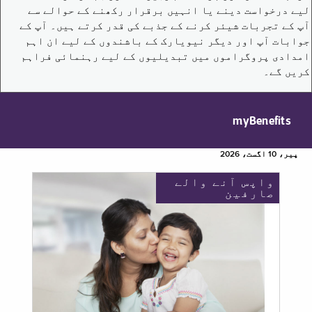
لیے درخواست دینے یا انہیں برقرار رکھنے کے حوالے سے
آپ کے تجربات شیئر کرنے کے جذبے کی قدر کرتے ہیں۔ آپ کے
جوابات آپ اور دیگر نیویارک کے باشندوں کے لیے ان اہم
امدادی پروگراموں میں تبدیلیوں کے لیے رہنمائی فراہم
کریں گے۔
myBenefits
پیر، 10 اگست، 2026
واپس آنے والے
صارفین