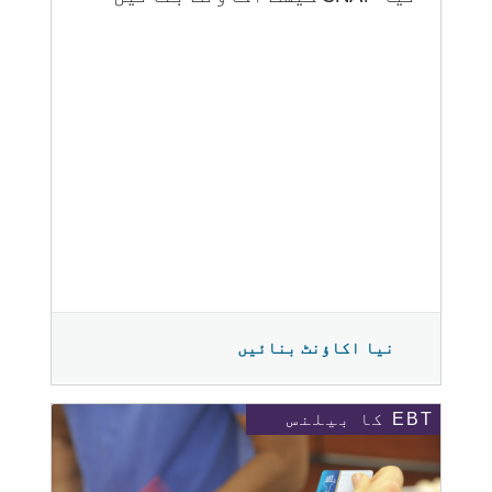
نیا اکاؤنٹ بنائیں
EBT کا بیلنس