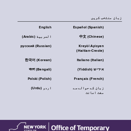
زبان منتخب کریں
English
Español (Spanish)
中文 (Chinese)
العربية (Arabic)
русский (Russian)
Kreyòl Ayisyen
(Haitian-Creole)
한국어 (Korean)
Italiano (Italian)
אידיש (Yiddish)
বাংলা (Bengali)
Polski (Polish)
Français (French)
زبان کے حوالے سے
اردو (Urdu)
مفت اعانت