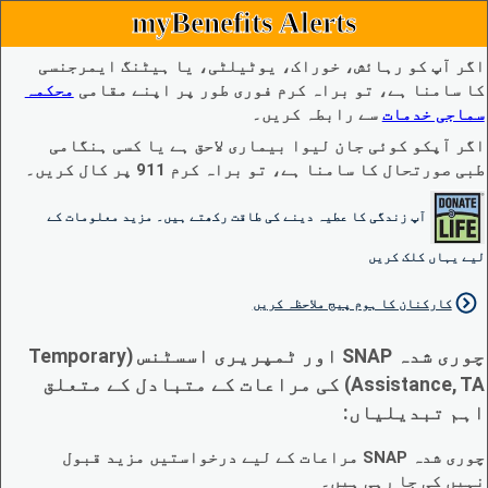
myBenefits Alerts
اگر آپ کو رہائش، خوراک، یوٹیلٹی، یا ہیٹنگ ایمرجنسی
کا سامنا ہے، تو براہ کرم فوری طور پر اپنے مقامی
محکمہ
سماجی خدمات
سے رابطہ کریں۔
اگر آپکو کوئی جان لیوا بیماری لاحق ہے یا کسی ہنگامی
طبی صورتحال کا سامنا ہے، تو براہ کرم 911 پر کال کریں۔
آپ زندگی کا عطیہ دینے کی طاقت رکھتے ہیں۔ مزید معلومات کے
لیے یہاں کلک کریں
کارکنان کا ہوم پیج ملاحظہ کریں
چوری شدہ SNAP اور ٹمپریری اسسٹنس (Temporary
Assistance, TA) کی مراعات کے متبادل کے متعلق
اہم تبدیلیاں:
چوری شدہ SNAP مراعات کے لیے درخواستیں مزید قبول
نہیں کی جا رہی ہیں۔