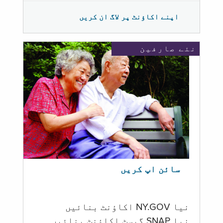
اپنے اکاؤنٹ پر لاگ ان کریں
نئے صارفین
سائن اپ کریں
نیا NY.GOV اکاؤنٹ بنائیں
نیا SNAP گیسٹ اکاؤنٹ بنائیں