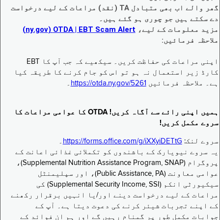
گھر والے اب بھی متبادل TA (نقد) مراعات کے لیے درخواست
دے سکتے ہیں جو چوری ہو گئے ہیں۔
مزید معلومات کے لیے،
EBT Scam Alert ‏| OTDA ‏(ny.gov)
ملاحظہ فرمائیں:
اپنی مراعات کی حفاظت کریں۔ سیکھیے کہ جب آپ کا EBT
کارڈ زیر استعمال نہ ہو تو اس کو جام کرنے کا طریقہ کیا
ہے۔ ملاحظہ فرمائیں
https://otda.ny.gov/5261
۔
ہمیں اپنی رائے سے آگاہ کریں! OTDA کا عوامی مراعات کا
سروے مکمل کریں!
سروے لنک:
https://forms.office.com/g/iXXyiDETtG
۔
یہ سروے نیویارک کے باشندوں کو تکملائی غذائی اعانت کے
پروگرام (Supplemental Nutrition Assistance Program, SNAP)،
عوامی معاونت (Public Assistance, PA)، اور سپلیمنٹل
سیکیورٹی انکم (Supplemental Security Income, SSI) کی
مراعات کے لیے درخواست دینے اور/یا انہیں برقرار رکھنے
کے اپنے تجربات شیئر کرنے کی دعوت دیتا ہے۔ آپ کے
جوابات مکمل طور پر گمنام رہیں گے اور ہم ان فوائد کے