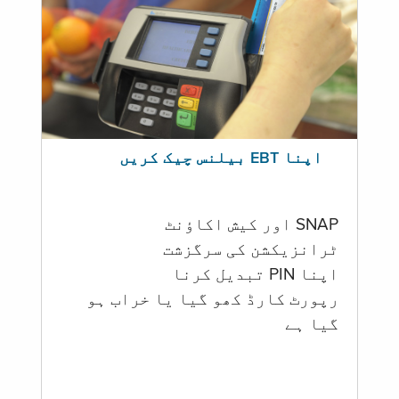
اپنا EBT بیلنس چیک کریں
SNAP اور کیش اکاؤنٹ
ٹرانزیکشن کی سرگزشت
اپنا PIN تبدیل کرنا
رپورٹ کارڈ کھو گیا یا خراب ہو
گيا ہے