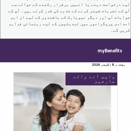
لیے درخواست دینے یا انہیں برقرار رکھنے کے حوالے سے
آپ کے تجربات شیئر کرنے کے جذبے کی قدر کرتے ہیں۔ آپ کے
جوابات آپ اور دیگر نیویارک کے باشندوں کے لیے ان اہم
امدادی پروگراموں میں تبدیلیوں کے لیے رہنمائی فراہم
کریں گے۔
myBenefits
ہفتہ، 8 اگست، 2026
واپس آنے والے
صارفین