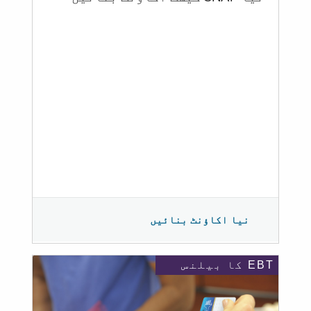
نیا اکاؤنٹ بنائیں
EBT کا بیلنس