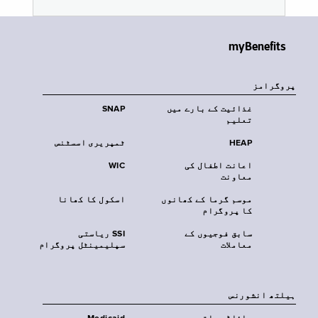
myBenefits
پروگرامز
غذائیت کے بارے میں
SNAP
تعلیم
HEAP
ٹمپریری اسسٹنس
اعانت اطفال کی
WIC
معاونت
موسم گرما کے کھانوں
اسکول کا کھانا
کا پروگرام
سابق فوجیوں کے
SSI ریاستی
معاملات
سپلیمینٹل پروگرام
‏ہیلتھ انشورنس