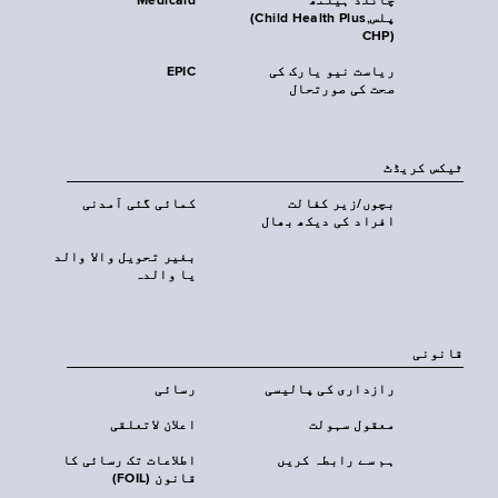
چائلڈ ہیلتھ
Medicaid
پلس‎(Child Health Plus,
CHP)‎
ریاست نیو یارک کی
EPIC
صحت کی صورتحال
ٹیکس کریڈٹ
بچوں/زیر کفالت
کمائی گئی آمدنی
افراد کی دیکھ بھال
بغیر تحویل والا والد
یا والدہ
قانونی
رازداری کی پالیسی
رسائی
معقول سہولت
اعلان لاتعلقی
ہم سے رابطہ کریں
اطلاعات تک رسائی کا
قانون (FOIL)