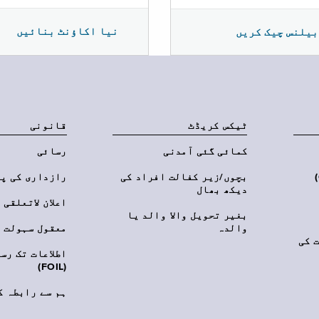
نیا اکاؤنٹ بنائیں
بیلنس چیک کریں
ٹیکس کریڈٹ
قانونی
کمائی گئی آمدنی
رسائی
‎(C
بچوں/زیر کفالت افراد کی
رازداری کی پ
دیکھ بھال
اعلان لاتعلقی
بغیر تحویل والا والد یا
والدہ
معقول سہولت
 کی
اطلاعات تک رس
(FOIL)
ہم سے رابطہ ک