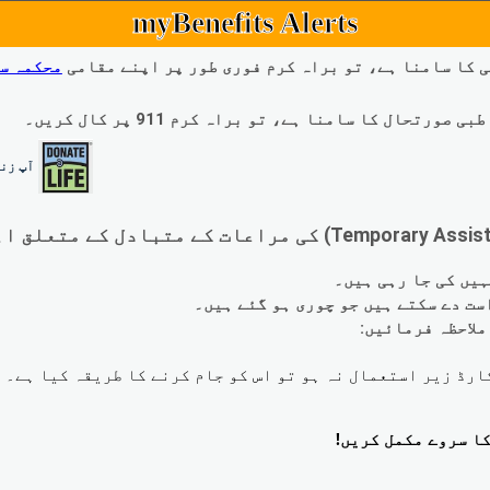
myBenefits Alerts
 کا سامنا ہے، تو براہ کرم فوری طور پر اپنے مقامی
محکمہ س
ال کا سامنا ہے، تو براہ کرم 911 پر کال کریں۔
آپ زند
لاحظہ فرمائیں: