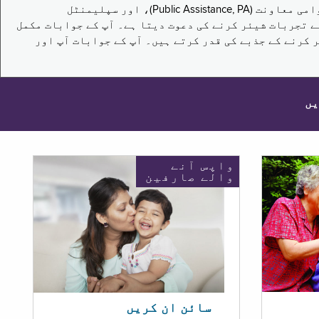
یہ سروے نیویارک کے باشندوں کو تکملائی غذائی اعانت کے پروگرام (Supplemental Nutrition Assistance Program, SNAP)، عوامی معاونت (Public Assistance, PA)، اور سپلیمنٹل
یں برقرار رکھنے کے اپنے تجربات شیئر کرنے کی دعوت دیتا ہے۔ آپ کے جوابات مکمل
 کرنے کے جذبے کی قدر کرتے ہیں۔ آپ کے جوابات آپ اور
یں
واپس آنے
والے صارفین
سائن ان کریں