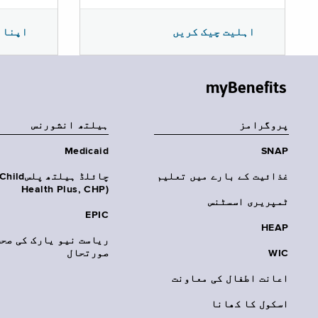
اپنا 
اہلیت چیک کریں
myBenefits
پروگرامز
‏ہیلتھ انشورنس
Medicaid
SNAP
غذائیت کے بارے میں تعلیم
چائلڈ ہیلتھ پلسhild
Health Plus, CHP)‎
ٹمپریری اسسٹنس
EPIC
HEAP
ریاست نیو یارک کی صحت
WIC
صورتحال
اعانت اطفال کی معاونت
اسکول کا کھانا