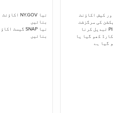
نیا NY.GOV اکاؤنٹ
بنائیں
کشن کی سرگزشت
نیا SNAP گیسٹ اکا
بنائیں
ارڈ کھو گیا یا
 گيا ہے