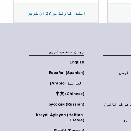
اپنے اکاؤنٹ پر لاگ ان کریں
زبان منتخب کریں
English
الیسی
Español (Spanish)
العربية (Arabic)
中文 (Chinese)
ائی کا قانون
русский (Russian)
Kreyòl Ayisyen (Haitian-
ریں
Creole)
한국어 (Korean)