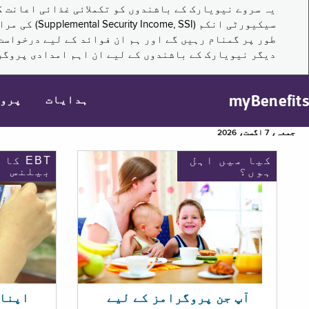
سیکیورٹی ا
طور پر گمنام رہیں گے اور ہم ان فوائد کے لیے درخواست
دیگر نیویارک کے باشندوں کے لیے ان اہم امدادی پروگر
myBenefits
ہدایات
پرو
جمعہ، 7 اگست، 2026
کیا میں اہل
EBT کا
ہوں؟
بیلنس
اپنا EBT بیلنس چیک ک
آپ جن پروگرامز کے لیے