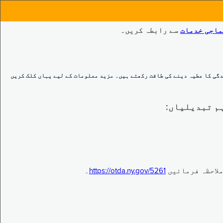
ماجی خدمات
سے رابطہ کریں۔
گی کا عطیہ دینے کی طاقت رکھتے ہیں۔ مزید معلومات کے لیے یہاں کلک کریں
https://otda.ny.gov/5261
۔