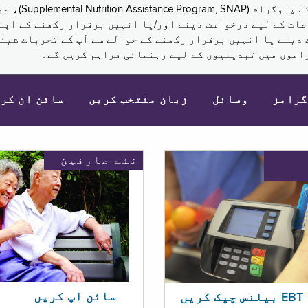
نکم (Supplemental Security Income, SSI) کی مراعات کے لیے درخواست دینے اور/یا انہ
 دینے یا انہیں برقرار رکھنے کے حوالے سے آپ کے تجربات شیئر
اموں میں تبدیلیوں کے لیے رہنمائی فراہم کریں گے۔
گرامز
وسائل
زبان منتخب کریں
سائن ان کر
نئے صارفین
سائن اپ کریں
ریں