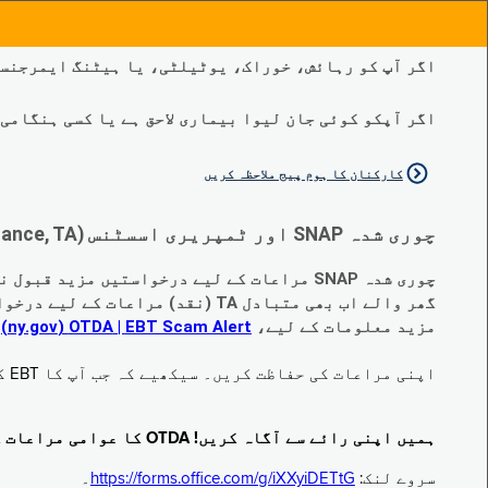
اگر آپ کو رہائش، خوراک، یوٹیلٹی، یا ہیٹنگ ایمرجنسی
اگر آپکو کوئی جان لیوا بیماری لاحق ہے یا کسی ہنگامی طبی صورتح
کارکنان کا ہوم پیج ملاحظہ کریں
چوری شدہ SNAP اور ٹمپریری اسسٹنس (Temporary Assistance, TA) کی مراعات کے متبادل کے متعلق اہم تبدیلیاں:
چوری شدہ SNAP مراعات کے لیے درخواستیں مزید قبول نہیں کی جا رہی ہیں۔
گھر والے اب بھی متبادل TA (نقد) مراعات کے لیے درخواست دے سکتے ہیں جو چوری ہو گئے ہیں۔
مزید معلومات کے لیے،
EBT Scam Alert ‏| OTDA ‏(ny.gov)
م
اپنی مراعات کی حفاظت کریں۔ سیکھیے کہ جب آپ کا EBT کارڈ زیر استعمال نہ ہو تو اس کو جام کرنے کا طریقہ کیا ہے۔ ملاحظہ فرمائیں
ہمیں اپنی رائے سے آگاہ کریں! OTDA کا عوامی مراعات کا سروے مکمل کریں!
سروے لنک:
https://forms.office.com/g/iXXyiDETtG
۔