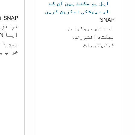
اہل ہو سکتے ہیں ان کے
لیے پیشکی اسکرین کریں
SNAP اور کیش اکاؤنٹ
SNAP
ٹرانزی
امدادی پروگرامز
اپنا PIN تبدیل کرنا
‏ہیلتھ انشورنس
رپورٹ ک
ٹیکس کریڈٹ
خراب ہو