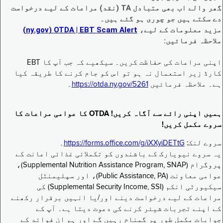
گھر والے اب بھی متبادل TA (نقد) مراعات کے لیے درخواست
دے سکتے ہیں جو چوری ہو گئے ہیں۔
مزید معلومات کے لیے،
EBT Scam Alert ‏| OTDA ‏(ny.gov)
ملاحظہ فرمائیں:
اپنی مراعات کی حفاظت کریں۔ سیکھیے کہ جب آپ کا EBT
کارڈ زیر استعمال نہ ہو تو اس کو جام کرنے کا طریقہ کیا
ہے۔ ملاحظہ فرمائیں
https://otda.ny.gov/5261
۔
ہمیں اپنی رائے سے آگاہ کریں! OTDA کا عوامی مراعات کا
سروے مکمل کریں!
سروے لنک:
https://forms.office.com/g/iXXyiDETtG
۔
یہ سروے نیویارک کے باشندوں کو تکملائی غذائی اعانت کے
پروگرام (Supplemental Nutrition Assistance Program, SNAP)،
عوامی معاونت (Public Assistance, PA)، اور سپلیمنٹل
سیکیورٹی انکم (Supplemental Security Income, SSI) کی
مراعات کے لیے درخواست دینے اور/یا انہیں برقرار رکھنے
کے اپنے تجربات شیئر کرنے کی دعوت دیتا ہے۔ آپ کے
جوابات مکمل طور پر گمنام رہیں گے اور ہم ان فوائد کے