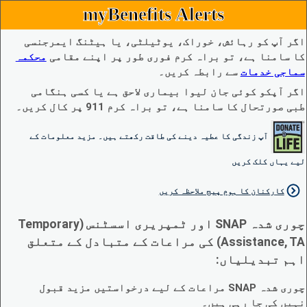
myBenefits Alerts
اگر آپ کو رہائش، خوراک، یوٹیلٹی، یا ہیٹنگ ایمرجنسی
کا سامنا ہے، تو براہ کرم فوری طور پر اپنے مقامی
محکمہ
سماجی خدمات
سے رابطہ کریں۔
اگر آپکو کوئی جان لیوا بیماری لاحق ہے یا کسی ہنگامی
طبی صورتحال کا سامنا ہے، تو براہ کرم 911 پر کال کریں۔
آپ زندگی کا عطیہ دینے کی طاقت رکھتے ہیں۔ مزید معلومات کے
لیے یہاں کلک کریں
کارکنان کا ہوم پیج ملاحظہ کریں
چوری شدہ SNAP اور ٹمپریری اسسٹنس (Temporary
Assistance, TA) کی مراعات کے متبادل کے متعلق
اہم تبدیلیاں:
چوری شدہ SNAP مراعات کے لیے درخواستیں مزید قبول
نہیں کی جا رہی ہیں۔