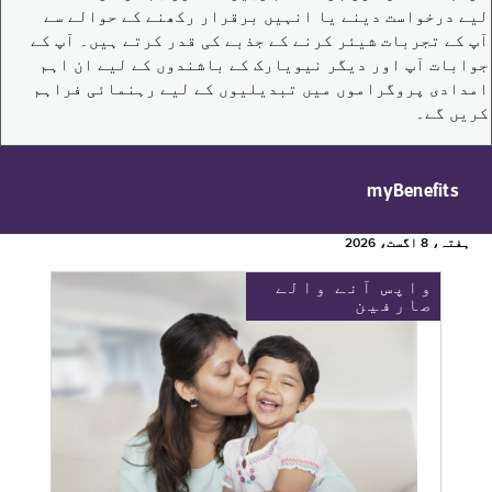
لیے درخواست دینے یا انہیں برقرار رکھنے کے حوالے سے
آپ کے تجربات شیئر کرنے کے جذبے کی قدر کرتے ہیں۔ آپ کے
جوابات آپ اور دیگر نیویارک کے باشندوں کے لیے ان اہم
امدادی پروگراموں میں تبدیلیوں کے لیے رہنمائی فراہم
کریں گے۔
myBenefits
ہفتہ، 8 اگست، 2026
واپس آنے والے
صارفین