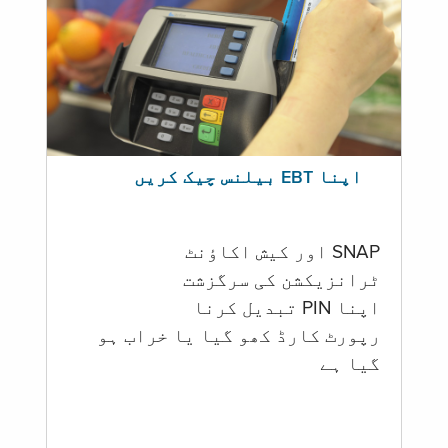
اپنا EBT بیلنس چیک کریں
SNAP اور کیش اکاؤنٹ
ٹرانزیکشن کی سرگزشت
اپنا PIN تبدیل کرنا
رپورٹ کارڈ کھو گیا یا خراب ہو
گيا ہے