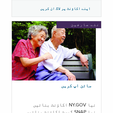
اپنے اکاؤنٹ پر لاگ ان کریں
نئے صارفین
سائن اپ کریں
نیا NY.GOV اکاؤنٹ بنائیں
نیا SNAP گیسٹ اکاؤنٹ بنائیں