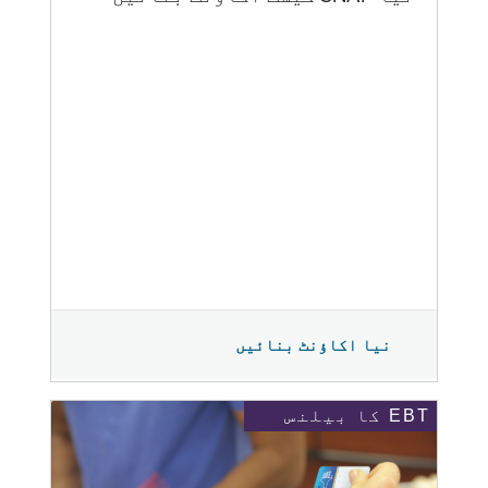
نیا اکاؤنٹ بنائیں
EBT کا بیلنس