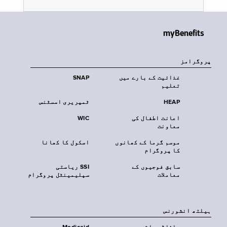
myBenefits
پروگرامز
غذائیت کے بارے میں
SNAP
تعلیم
HEAP
ٹمپریری اسسٹنس
اعانت اطفال کی
WIC
معاونت
موسم گرما کے کھانوں
اسکول کا کھانا
کا پروگرام
سابق فوجیوں کے
SSI ریاستی
معاملات
سپلیمینٹل پروگرام
‏ہیلتھ انشورنس