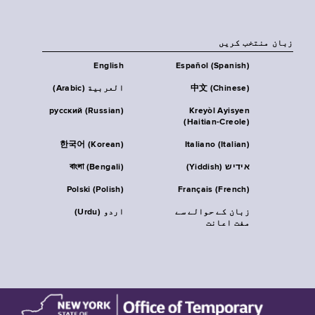
زبان منتخب کریں
English
Español (Spanish)
中文 (Chinese)
العربية (Arabic)
русский (Russian)
Kreyòl Ayisyen
(Haitian-Creole)
한국어 (Korean)
Italiano (Italian)
אידיש (Yiddish)
বাংলা (Bengali)
Polski (Polish)
Français (French)
زبان کے حوالے سے
اردو (Urdu)
مفت اعانت