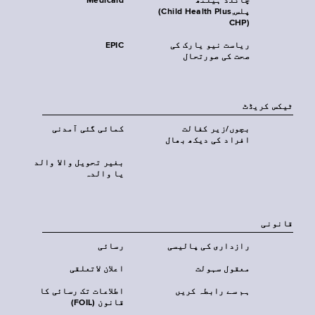
چائلڈ ہیلتھ
Medicaid
پلس‎(Child Health Plus,
CHP)‎
ریاست نیو یارک کی
EPIC
صحت کی صورتحال
ٹیکس کریڈٹ
بچوں/زیر کفالت
کمائی گئی آمدنی
افراد کی دیکھ بھال
بغیر تحویل والا والد
یا والدہ
قانونی
رازداری کی پالیسی
رسائی
معقول سہولت
اعلان لاتعلقی
ہم سے رابطہ کریں
اطلاعات تک رسائی کا
قانون (FOIL)