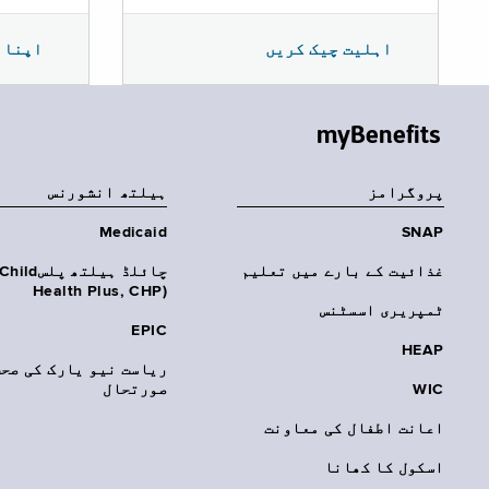
اپنا 
اہلیت چیک کریں
myBenefits
پروگرامز
‏ہیلتھ انشورنس
Medicaid
SNAP
غذائیت کے بارے میں تعلیم
چائلڈ ہیلتھ پلسhild
Health Plus, CHP)‎
ٹمپریری اسسٹنس
EPIC
HEAP
ریاست نیو یارک کی صحت
WIC
صورتحال
اعانت اطفال کی معاونت
اسکول کا کھانا