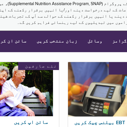
نکم (Supplemental Security Income, SSI) کی مراعات کے لیے درخواست دینے اور/یا انہ
 دینے یا انہیں برقرار رکھنے کے حوالے سے آپ کے تجربات شیئر
اموں میں تبدیلیوں کے لیے رہنمائی فراہم کریں گے۔
گرامز
وسائل
زبان منتخب کریں
سائن ان کر
نئے صارفین
سائن اپ کریں
ریں