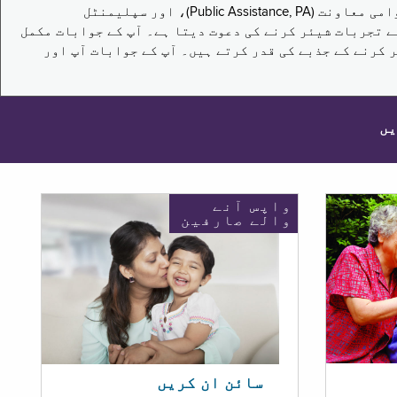
یہ سروے نیویارک کے باشندوں کو تکملائی غذائی اعانت کے پروگرام (Supplemental Nutrition Assistance Program, SNAP)، عوامی معاونت (Public Assistance, PA)، اور سپلیمنٹل
یں برقرار رکھنے کے اپنے تجربات شیئر کرنے کی دعوت دیتا ہے۔ آپ کے جوابات مکمل
 کرنے کے جذبے کی قدر کرتے ہیں۔ آپ کے جوابات آپ اور
یں
واپس آنے
والے صارفین
سائن ان کریں