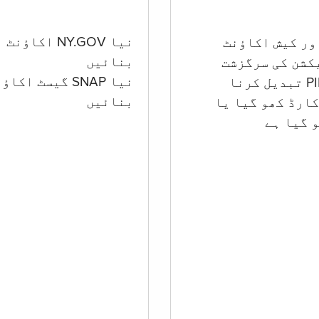
نیا NY.GOV اکاؤنٹ
بنائیں
کشن کی سرگزشت
نیا SNAP گیسٹ اکا
بنائیں
ارڈ کھو گیا یا
 گيا ہے