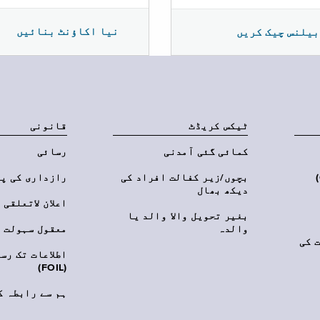
نیا اکاؤنٹ بنائیں
بیلنس چیک کریں
ٹیکس کریڈٹ
قانونی
کمائی گئی آمدنی
رسائی
‎(C
بچوں/زیر کفالت افراد کی
رازداری کی پ
دیکھ بھال
اعلان لاتعلقی
بغیر تحویل والا والد یا
والدہ
معقول سہولت
 کی
اطلاعات تک رس
(FOIL)
ہم سے رابطہ ک