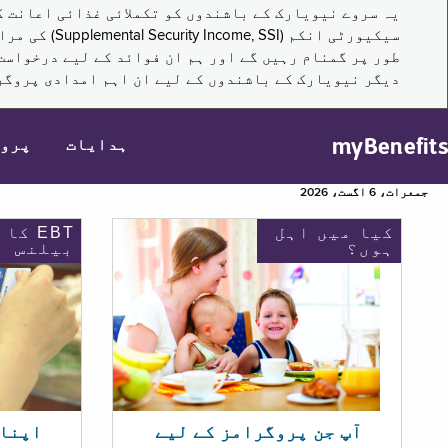
سیکیورٹی ا
طور پر گمنام رہیں گے اور ہم ان فوائد کے لیے درخواست
دیگر نیویارک کے باشندوں کے لیے ان اہم امدادی پروگر
myBenefits
ہدایات
پرو
جمعرات، 6 اگست، 2026
کیا میں اہل
EBT کا
ہوں؟
بیلنس
اپنا EBT بیلنس چیک ک
آپ جن پروگرامز کے لیے