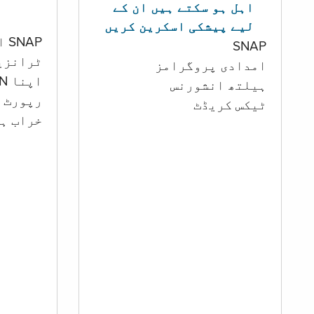
اہل ہو سکتے ہیں ان کے
لیے پیشکی اسکرین کریں
SNAP اور کیش اکاؤنٹ
SNAP
ٹرانزی
امدادی پروگرامز
اپنا PIN تبدیل کرنا
‏ہیلتھ انشورنس
رپورٹ ک
ٹیکس کریڈٹ
خراب ہو