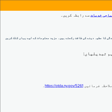
ماجی خدمات
سے رابطہ کریں۔
گی کا عطیہ دینے کی طاقت رکھتے ہیں۔ مزید معلومات کے لیے یہاں کلک کریں
https://otda.ny.gov/5261
۔