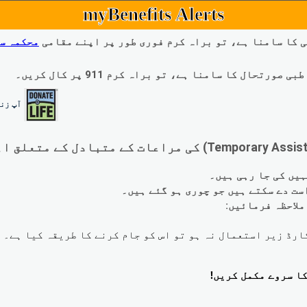
myBenefits Alerts
 کا سامنا ہے، تو براہ کرم فوری طور پر اپنے مقامی
محکمہ س
ال کا سامنا ہے، تو براہ کرم 911 پر کال کریں۔
آپ زند
لاحظہ فرمائیں: