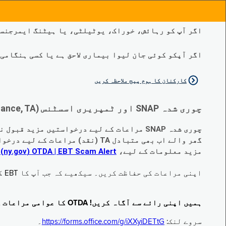
اگر آپ کو رہائش، خوراک، یوٹیلٹی، یا ہیٹنگ ایمرجنسی
اگر آپکو کوئی جان لیوا بیماری لاحق ہے یا کسی ہنگامی طبی صورتح
کارکنان کا ہوم پیج ملاحظہ کریں
چوری شدہ SNAP اور ٹمپریری اسسٹنس (Temporary Assistance, TA) کی مراعات کے متبادل کے متعلق اہم تبدیلیاں:
چوری شدہ SNAP مراعات کے لیے درخواستیں مزید قبول نہیں کی جا رہی ہیں۔
گھر والے اب بھی متبادل TA (نقد) مراعات کے لیے درخواست دے سکتے ہیں جو چوری ہو گئے ہیں۔
مزید معلومات کے لیے،
EBT Scam Alert ‏| OTDA ‏(ny.gov)
م
اپنی مراعات کی حفاظت کریں۔ سیکھیے کہ جب آپ کا EBT کارڈ زیر استعمال نہ ہو تو اس کو جام کرنے کا طریقہ کیا ہے۔ ملاحظہ فرمائیں
ہمیں اپنی رائے سے آگاہ کریں! OTDA کا عوامی مراعات کا سروے مکمل کریں!
سروے لنک:
https://forms.office.com/g/iXXyiDETtG
۔