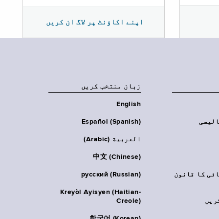
اپنے اکاؤنٹ پر لاگ ان کریں
زبان منتخب کریں
English
الیسی
Español (Spanish)
العربية (Arabic)
中文 (Chinese)
ائی کا قانون
русский (Russian)
Kreyòl Ayisyen (Haitian-
ریں
Creole)
한국어 (Korean)