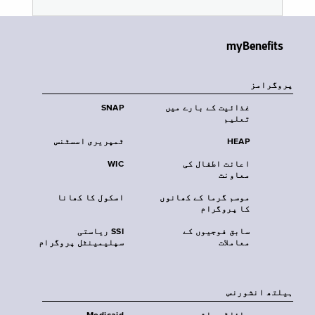
myBenefits
پروگرامز
غذائیت کے بارے میں
SNAP
تعلیم
HEAP
ٹمپریری اسسٹنس
اعانت اطفال کی
WIC
معاونت
موسم گرما کے کھانوں
اسکول کا کھانا
کا پروگرام
سابق فوجیوں کے
SSI ریاستی
معاملات
سپلیمینٹل پروگرام
‏ہیلتھ انشورنس