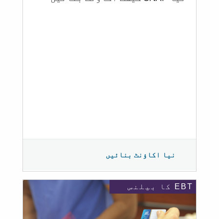
نیا اکاؤنٹ بنائیں
EBT کا بیلنس