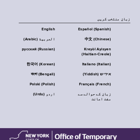
زبان منتخب کریں
English
Español (Spanish)
中文 (Chinese)
العربية (Arabic)
русский (Russian)
Kreyòl Ayisyen
(Haitian-Creole)
한국어 (Korean)
Italiano (Italian)
אידיש (Yiddish)
বাংলা (Bengali)
Polski (Polish)
Français (French)
زبان کے حوالے سے
اردو (Urdu)
مفت اعانت