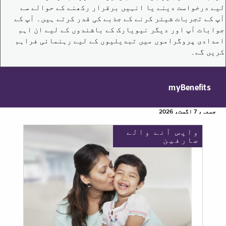
لیے درخواست دینے یا انہیں برقرار رکھنے کے حوالے سے
آپ کے تجربات شیئر کرنے کے جذبے کی قدر کرتے ہیں۔ آپ کے
جوابات آپ اور دیگر نیویارک کے باشندوں کے لیے ان اہم
امدادی پروگراموں میں تبدیلیوں کے لیے رہنمائی فراہم
کریں گے۔
myBenefits
جمعہ، 7 اگست، 2026
واپس آنے والے
صارفین