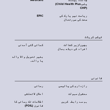
چائلڈ ہیلتھ
Medicaid
پلس‎(Child Health Plus,
CHP)‎
ریاست نیو یارک کی
EPIC
صحت کی صورتحال
ٹیکس کریڈٹ
بچوں/زیر کفالت
کمائی گئی آمدنی
افراد کی دیکھ بھال
بغیر تحویل والا والد
یا والدہ
قانونی
رازداری کی پالیسی
رسائی
معقول سہولت
اعلان لاتعلقی
ہم سے رابطہ کریں
اطلاعات تک رسائی کا
قانون (FOIL)