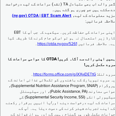
گھر والے اب بھی متبادل TA (نقد) مراعات کے لیے درخواست
دے سکتے ہیں جو چوری ہو گئے ہیں۔
مزید معلومات کے لیے،
EBT Scam Alert ‏| OTDA ‏(ny.gov)
ملاحظہ فرمائیں:
اپنی مراعات کی حفاظت کریں۔ سیکھیے کہ جب آپ کا EBT
کارڈ زیر استعمال نہ ہو تو اس کو جام کرنے کا طریقہ کیا
ہے۔ ملاحظہ فرمائیں
https://otda.ny.gov/5261
۔
ہمیں اپنی رائے سے آگاہ کریں! OTDA کا عوامی مراعات کا
سروے مکمل کریں!
سروے لنک:
https://forms.office.com/g/iXXyiDETtG
۔
یہ سروے نیویارک کے باشندوں کو تکملائی غذائی اعانت کے
پروگرام (Supplemental Nutrition Assistance Program, SNAP)،
عوامی معاونت (Public Assistance, PA)، اور سپلیمنٹل
سیکیورٹی انکم (Supplemental Security Income, SSI) کی
مراعات کے لیے درخواست دینے اور/یا انہیں برقرار رکھنے
کے اپنے تجربات شیئر کرنے کی دعوت دیتا ہے۔ آپ کے
جوابات مکمل طور پر گمنام رہیں گے اور ہم ان فوائد کے