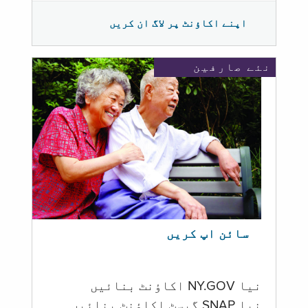
اپنے اکاؤنٹ پر لاگ ان کریں
نئے صارفین
سائن اپ کریں
نیا NY.GOV اکاؤنٹ بنائیں
نیا SNAP گیسٹ اکاؤنٹ بنائیں