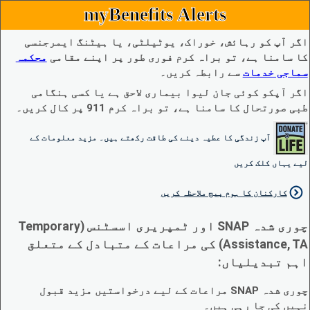
myBenefits Alerts
اگر آپ کو رہائش، خوراک، یوٹیلٹی، یا ہیٹنگ ایمرجنسی
کا سامنا ہے، تو براہ کرم فوری طور پر اپنے مقامی
محکمہ
سماجی خدمات
سے رابطہ کریں۔
اگر آپکو کوئی جان لیوا بیماری لاحق ہے یا کسی ہنگامی
طبی صورتحال کا سامنا ہے، تو براہ کرم 911 پر کال کریں۔
آپ زندگی کا عطیہ دینے کی طاقت رکھتے ہیں۔ مزید معلومات کے
لیے یہاں کلک کریں
کارکنان کا ہوم پیج ملاحظہ کریں
چوری شدہ SNAP اور ٹمپریری اسسٹنس (Temporary
Assistance, TA) کی مراعات کے متبادل کے متعلق
اہم تبدیلیاں:
چوری شدہ SNAP مراعات کے لیے درخواستیں مزید قبول
نہیں کی جا رہی ہیں۔