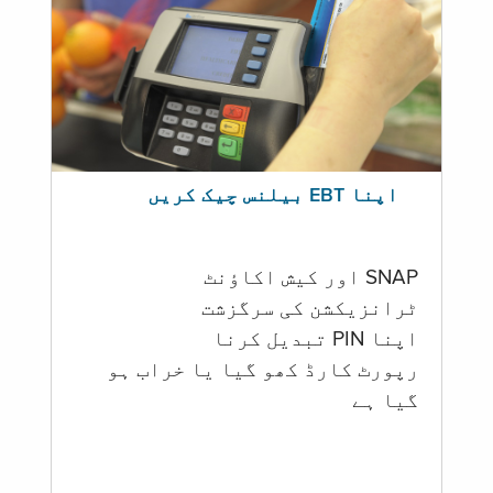
اپنا EBT بیلنس چیک کریں
SNAP اور کیش اکاؤنٹ
ٹرانزیکشن کی سرگزشت
اپنا PIN تبدیل کرنا
رپورٹ کارڈ کھو گیا یا خراب ہو
گيا ہے