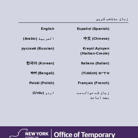
زبان منتخب کریں
English
Español (Spanish)
中文 (Chinese)
العربية (Arabic)
русский (Russian)
Kreyòl Ayisyen
(Haitian-Creole)
한국어 (Korean)
Italiano (Italian)
אידיש (Yiddish)
বাংলা (Bengali)
Polski (Polish)
Français (French)
زبان کے حوالے سے
اردو (Urdu)
مفت اعانت