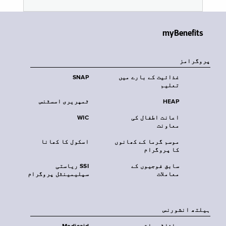
myBenefits
پروگرامز
غذائیت کے بارے میں
SNAP
تعلیم
HEAP
ٹمپریری اسسٹنس
اعانت اطفال کی
WIC
معاونت
موسم گرما کے کھانوں
اسکول کا کھانا
کا پروگرام
سابق فوجیوں کے
SSI ریاستی
معاملات
سپلیمینٹل پروگرام
‏ہیلتھ انشورنس