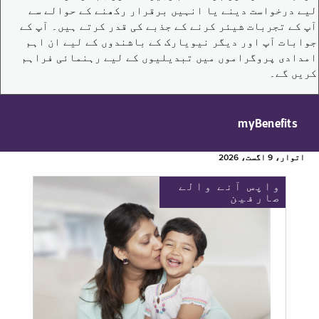
لیے درخواست دینے یا انہیں برقرار رکھنے کے حوالے سے
آپ کے تجربات شیئر کرنے کے جذبے کی قدر کرتے ہیں۔ آپ کے
جوابات آپ اور دیگر نیویارک کے باشندوں کے لیے ان اہم
امدادی پروگراموں میں تبدیلیوں کے لیے رہنمائی فراہم
کریں گے۔
myBenefits
اتوار، 9 اگست، 2026
واپس آنے والے
صارفین