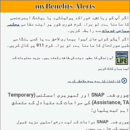
myBenefits Alerts
اگر آپ کو رہائش، خوراک، یوٹیلٹی، یا ہیٹنگ ایمرجنسی
کا سامنا ہے، تو براہ کرم فوری طور پر اپنے مقامی
محکمہ
سماجی خدمات
سے رابطہ کریں۔
اگر آپکو کوئی جان لیوا بیماری لاحق ہے یا کسی ہنگامی
طبی صورتحال کا سامنا ہے، تو براہ کرم 911 پر کال کریں۔
آپ زندگی کا عطیہ دینے کی طاقت رکھتے ہیں۔ مزید معلومات کے
لیے یہاں کلک کریں
کارکنان کا ہوم پیج ملاحظہ کریں
چوری شدہ SNAP اور ٹمپریری اسسٹنس (Temporary
Assistance, TA) کی مراعات کے متبادل کے متعلق
اہم تبدیلیاں:
چوری شدہ SNAP مراعات کے لیے درخواستیں مزید قبول
نہیں کی جا رہی ہیں۔