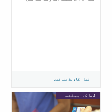
نیا اکاؤنٹ بنائیں
EBT کا بیلنس