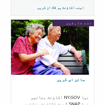
اپنے اکاؤنٹ پر لاگ ان کریں
نئے صارفین
سائن اپ کریں
نیا NY.GOV اکاؤنٹ بنائیں
نیا SNAP گیسٹ اکاؤنٹ بنائیں