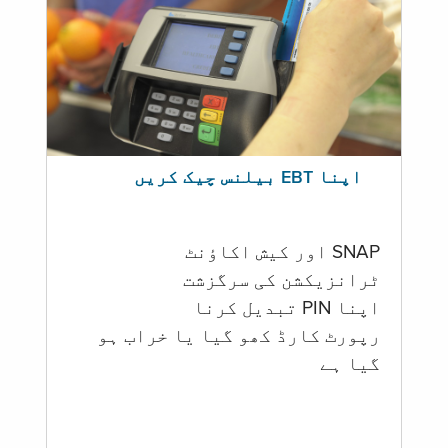
اپنا EBT بیلنس چیک کریں
SNAP اور کیش اکاؤنٹ
ٹرانزیکشن کی سرگزشت
اپنا PIN تبدیل کرنا
رپورٹ کارڈ کھو گیا یا خراب ہو
گيا ہے