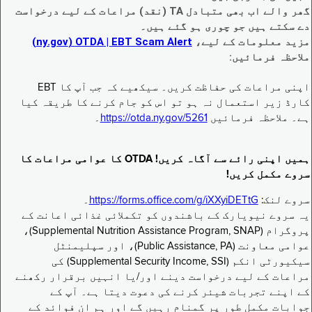
گھر والے اب بھی متبادل TA (نقد) مراعات کے لیے درخواست
دے سکتے ہیں جو چوری ہو گئے ہیں۔
مزید معلومات کے لیے،
EBT Scam Alert ‏| OTDA ‏(ny.gov)
ملاحظہ فرمائیں:
اپنی مراعات کی حفاظت کریں۔ سیکھیے کہ جب آپ کا EBT
کارڈ زیر استعمال نہ ہو تو اس کو جام کرنے کا طریقہ کیا
ہے۔ ملاحظہ فرمائیں
https://otda.ny.gov/5261
۔
ہمیں اپنی رائے سے آگاہ کریں! OTDA کا عوامی مراعات کا
سروے مکمل کریں!
سروے لنک:
https://forms.office.com/g/iXXyiDETtG
۔
یہ سروے نیویارک کے باشندوں کو تکملائی غذائی اعانت کے
پروگرام (Supplemental Nutrition Assistance Program, SNAP)،
عوامی معاونت (Public Assistance, PA)، اور سپلیمنٹل
سیکیورٹی انکم (Supplemental Security Income, SSI) کی
مراعات کے لیے درخواست دینے اور/یا انہیں برقرار رکھنے
کے اپنے تجربات شیئر کرنے کی دعوت دیتا ہے۔ آپ کے
جوابات مکمل طور پر گمنام رہیں گے اور ہم ان فوائد کے