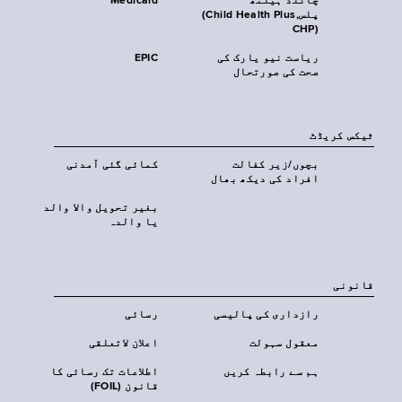
چائلڈ ہیلتھ
Medicaid
پلس‎(Child Health Plus,
CHP)‎
ریاست نیو یارک کی
EPIC
صحت کی صورتحال
ٹیکس کریڈٹ
بچوں/زیر کفالت
کمائی گئی آمدنی
افراد کی دیکھ بھال
بغیر تحویل والا والد
یا والدہ
قانونی
رازداری کی پالیسی
رسائی
معقول سہولت
اعلان لاتعلقی
ہم سے رابطہ کریں
اطلاعات تک رسائی کا
قانون (FOIL)