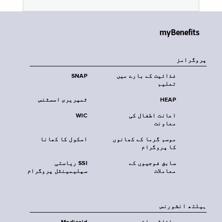
myBenefits
پروگرامز
غذائیت کے بارے میں
SNAP
تعلیم
HEAP
ٹمپریری اسسٹنس
اعانت اطفال کی
WIC
معاونت
موسم گرما کے کھانوں
اسکول کا کھانا
کا پروگرام
سابق فوجیوں کے
SSI ریاستی
معاملات
سپلیمینٹل پروگرام
‏ہیلتھ انشورنس