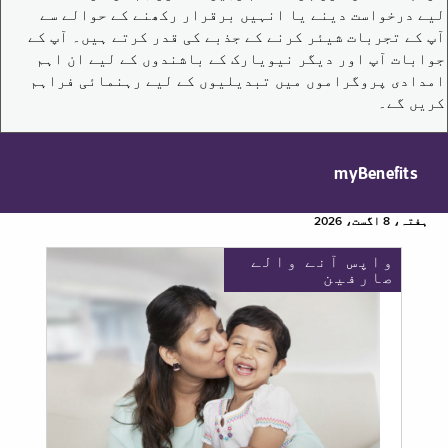
لیے درخواست دینے یا انہیں برقرار رکھنے کے حوالے سے
آپ کے تجربات شیئر کرنے کے جذبے کی قدر کرتے ہیں۔ آپ کے
جوابات آپ اور دیگر نیویارک کے باشندوں کے لیے ان اہم
امدادی پروگراموں میں تبدیلیوں کے لیے رہنمائی فراہم
کریں گے۔
myBenefits
ہفتہ، 8 اگست، 2026
واپس آنے والے
صارفین