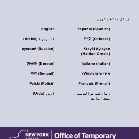
زبان منتخب کریں
English
Español (Spanish)
中文 (Chinese)
العربية (Arabic)
русский (Russian)
Kreyòl Ayisyen
(Haitian-Creole)
한국어 (Korean)
Italiano (Italian)
אידיש (Yiddish)
বাংলা (Bengali)
Polski (Polish)
Français (French)
زبان کے حوالے سے
اردو (Urdu)
مفت اعانت