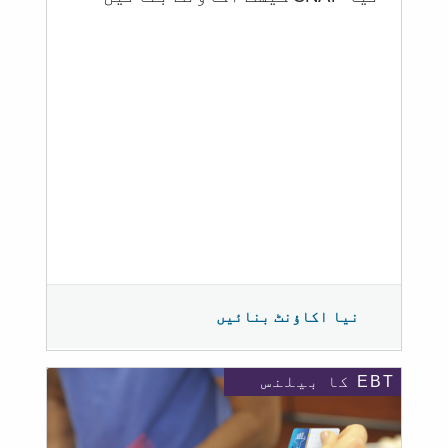
نیا اکاؤنٹ بنائیں
EBT کا بیلنس