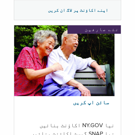
اپنے اکاؤنٹ پر لاگ ان کریں
نئے صارفین
سائن اپ کریں
نیا NY.GOV اکاؤنٹ بنائیں
نیا SNAP گیسٹ اکاؤنٹ بنائیں