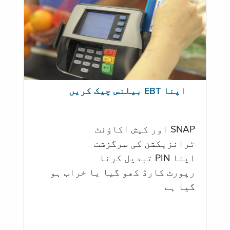
اپنا EBT بیلنس چیک کریں
SNAP اور کیش اکاؤنٹ
ٹرانزیکشن کی سرگزشت
اپنا PIN تبدیل کرنا
رپورٹ کارڈ کھو گیا یا خراب ہو
گيا ہے