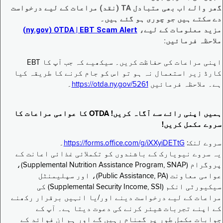
گھر والے اب بھی متبادل TA (نقد) مراعات کے لیے درخواست
دے سکتے ہیں جو چوری ہو گئے ہیں۔
مزید معلومات کے لیے،
EBT Scam Alert ‏| OTDA ‏(ny.gov)
ملاحظہ فرمائیں:
اپنی مراعات کی حفاظت کریں۔ سیکھیے کہ جب آپ کا EBT
کارڈ زیر استعمال نہ ہو تو اس کو جام کرنے کا طریقہ کیا
ہے۔ ملاحظہ فرمائیں
https://otda.ny.gov/5261
۔
ہمیں اپنی رائے سے آگاہ کریں! OTDA کا عوامی مراعات کا
سروے مکمل کریں!
سروے لنک:
https://forms.office.com/g/iXXyiDETtG
۔
یہ سروے نیویارک کے باشندوں کو تکملائی غذائی اعانت کے
پروگرام (Supplemental Nutrition Assistance Program, SNAP)،
عوامی معاونت (Public Assistance, PA)، اور سپلیمنٹل
سیکیورٹی انکم (Supplemental Security Income, SSI) کی
مراعات کے لیے درخواست دینے اور/یا انہیں برقرار رکھنے
کے اپنے تجربات شیئر کرنے کی دعوت دیتا ہے۔ آپ کے
جوابات مکمل طور پر گمنام رہیں گے اور ہم ان فوائد کے