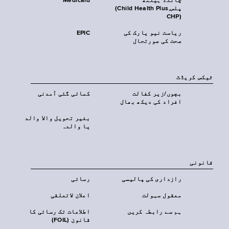
چائلڈ ہیلتھ
Medicaid
پلس‎(Child Health Plus,
CHP)‎
ریاست نیو یارک کی
EPIC
صحت کی صورتحال
ٹیکس کریڈٹ
بچوں/زیر کفالت
کمائی گئی آمدنی
افراد کی دیکھ بھال
بغیر تحویل والا والد
یا والدہ
قانونی
رازداری کی پالیسی
رسائی
معقول سہولت
اعلان لاتعلقی
ہم سے رابطہ کریں
اطلاعات تک رسائی کا
قانون (FOIL)