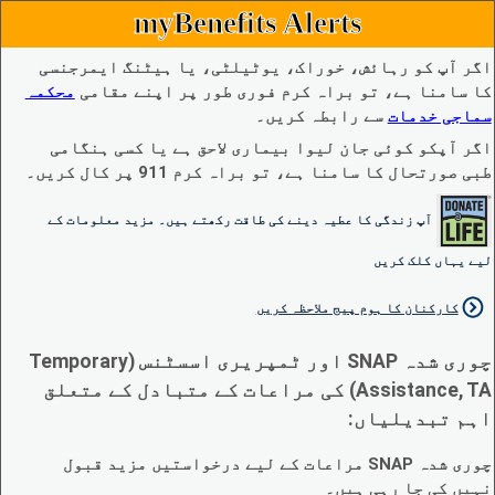
myBenefits Alerts
اگر آپ کو رہائش، خوراک، یوٹیلٹی، یا ہیٹنگ ایمرجنسی
کا سامنا ہے، تو براہ کرم فوری طور پر اپنے مقامی
محکمہ
سماجی خدمات
سے رابطہ کریں۔
اگر آپکو کوئی جان لیوا بیماری لاحق ہے یا کسی ہنگامی
طبی صورتحال کا سامنا ہے، تو براہ کرم 911 پر کال کریں۔
آپ زندگی کا عطیہ دینے کی طاقت رکھتے ہیں۔ مزید معلومات کے
لیے یہاں کلک کریں
کارکنان کا ہوم پیج ملاحظہ کریں
چوری شدہ SNAP اور ٹمپریری اسسٹنس (Temporary
Assistance, TA) کی مراعات کے متبادل کے متعلق
اہم تبدیلیاں:
چوری شدہ SNAP مراعات کے لیے درخواستیں مزید قبول
نہیں کی جا رہی ہیں۔