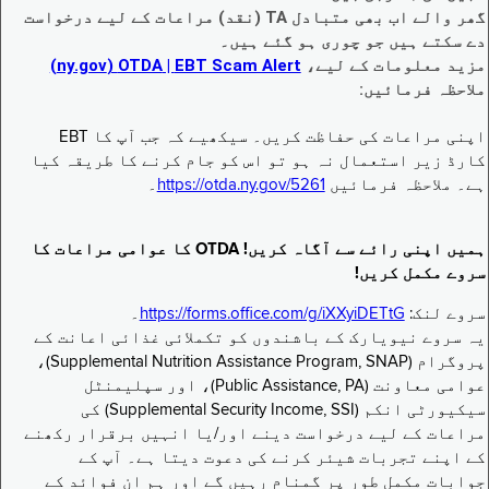
گھر والے اب بھی متبادل TA (نقد) مراعات کے لیے درخواست
دے سکتے ہیں جو چوری ہو گئے ہیں۔
مزید معلومات کے لیے،
EBT Scam Alert ‏| OTDA ‏(ny.gov)
ملاحظہ فرمائیں:
اپنی مراعات کی حفاظت کریں۔ سیکھیے کہ جب آپ کا EBT
کارڈ زیر استعمال نہ ہو تو اس کو جام کرنے کا طریقہ کیا
ہے۔ ملاحظہ فرمائیں
https://otda.ny.gov/5261
۔
ہمیں اپنی رائے سے آگاہ کریں! OTDA کا عوامی مراعات کا
سروے مکمل کریں!
سروے لنک:
https://forms.office.com/g/iXXyiDETtG
۔
یہ سروے نیویارک کے باشندوں کو تکملائی غذائی اعانت کے
پروگرام (Supplemental Nutrition Assistance Program, SNAP)،
عوامی معاونت (Public Assistance, PA)، اور سپلیمنٹل
سیکیورٹی انکم (Supplemental Security Income, SSI) کی
مراعات کے لیے درخواست دینے اور/یا انہیں برقرار رکھنے
کے اپنے تجربات شیئر کرنے کی دعوت دیتا ہے۔ آپ کے
جوابات مکمل طور پر گمنام رہیں گے اور ہم ان فوائد کے