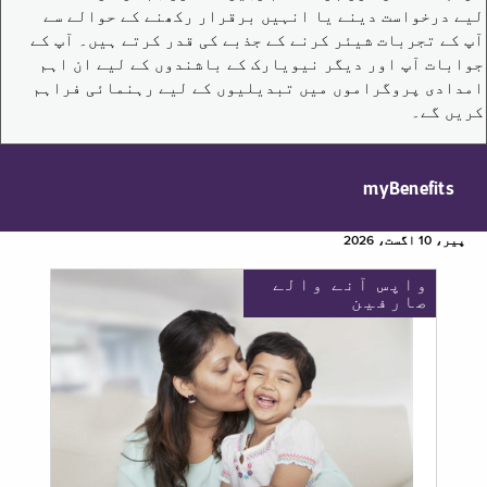
لیے درخواست دینے یا انہیں برقرار رکھنے کے حوالے سے
آپ کے تجربات شیئر کرنے کے جذبے کی قدر کرتے ہیں۔ آپ کے
جوابات آپ اور دیگر نیویارک کے باشندوں کے لیے ان اہم
امدادی پروگراموں میں تبدیلیوں کے لیے رہنمائی فراہم
کریں گے۔
myBenefits
پیر، 10 اگست، 2026
واپس آنے والے
صارفین