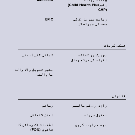
چائلڈ ہیلتھ
Medicaid
پلس‎(Child Health Plus,
CHP)‎
ریاست نیو یارک کی
EPIC
صحت کی صورتحال
ٹیکس کریڈٹ
بچوں/زیر کفالت
کمائی گئی آمدنی
افراد کی دیکھ بھال
بغیر تحویل والا والد
یا والدہ
قانونی
رازداری کی پالیسی
رسائی
معقول سہولت
اعلان لاتعلقی
ہم سے رابطہ کریں
اطلاعات تک رسائی کا
قانون (FOIL)