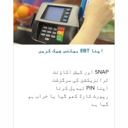
اپنا EBT بیلنس چیک کریں
SNAP اور کیش اکاؤنٹ
ٹرانزیکشن کی سرگزشت
اپنا PIN تبدیل کرنا
رپورٹ کارڈ کھو گیا یا خراب ہو
گيا ہے