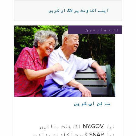
اپنے اکاؤنٹ پر لاگ ان کریں
نئے صارفین
سائن اپ کریں
نیا NY.GOV اکاؤنٹ بنائیں
نیا SNAP گیسٹ اکاؤنٹ بنائیں