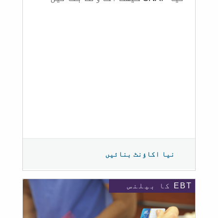
نیا اکاؤنٹ بنائیں
EBT کا بیلنس