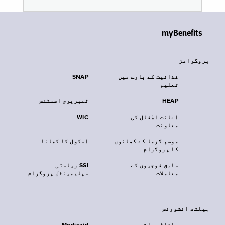
myBenefits
پروگرامز
غذائیت کے بارے میں
SNAP
تعلیم
HEAP
ٹمپریری اسسٹنس
اعانت اطفال کی
WIC
معاونت
موسم گرما کے کھانوں
اسکول کا کھانا
کا پروگرام
سابق فوجیوں کے
SSI ریاستی
معاملات
سپلیمینٹل پروگرام
‏ہیلتھ انشورنس