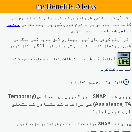
myBenefits Alerts
اگر آپ کو رہائش، خوراک، یوٹیلٹی، یا ہیٹنگ ایمرجنسی
کا سامنا ہے، تو براہ کرم فوری طور پر اپنے مقامی
محکمہ
سماجی خدمات
سے رابطہ کریں۔
اگر آپکو کوئی جان لیوا بیماری لاحق ہے یا کسی ہنگامی
طبی صورتحال کا سامنا ہے، تو براہ کرم 911 پر کال کریں۔
آپ زندگی کا عطیہ دینے کی طاقت رکھتے ہیں۔ مزید معلومات کے
لیے یہاں کلک کریں
کارکنان کا ہوم پیج ملاحظہ کریں
چوری شدہ SNAP اور ٹمپریری اسسٹنس (Temporary
Assistance, TA) کی مراعات کے متبادل کے متعلق
اہم تبدیلیاں:
چوری شدہ SNAP مراعات کے لیے درخواستیں مزید قبول
نہیں کی جا رہی ہیں۔