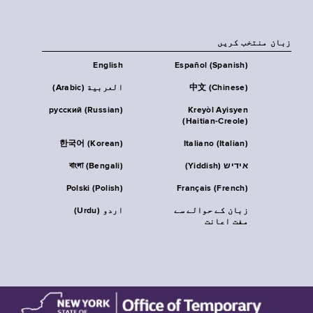
زبان منتخب کریں
English
Español (Spanish)
中文 (Chinese)
العربية (Arabic)
русский (Russian)
Kreyòl Ayisyen
(Haitian-Creole)
한국어 (Korean)
Italiano (Italian)
אידיש (Yiddish)
বাংলা (Bengali)
Polski (Polish)
Français (French)
زبان کے حوالے سے
اردو (Urdu)
مفت اعانت