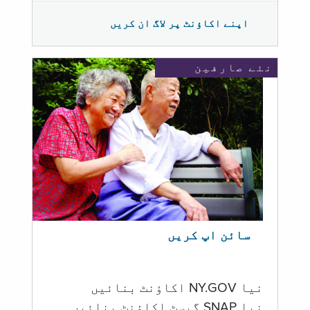
اپنے اکاؤنٹ پر لاگ ان کریں
نئے صارفین
سائن اپ کریں
نیا NY.GOV اکاؤنٹ بنائیں
نیا SNAP گیسٹ اکاؤنٹ بنائیں