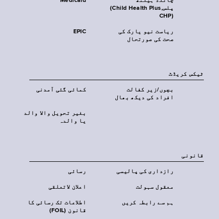
چائلڈ ہیلتھ
Medicaid
پلس‎(Child Health Plus,
CHP)‎
ریاست نیو یارک کی
EPIC
صحت کی صورتحال
ٹیکس کریڈٹ
بچوں/زیر کفالت
کمائی گئی آمدنی
افراد کی دیکھ بھال
بغیر تحویل والا والد
یا والدہ
قانونی
رازداری کی پالیسی
رسائی
معقول سہولت
اعلان لاتعلقی
ہم سے رابطہ کریں
اطلاعات تک رسائی کا
قانون (FOIL)