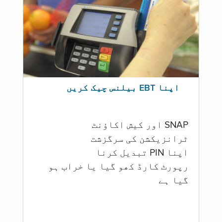
اپنا EBT بیلنس چیک کریں
SNAP اور کیش اکاؤنٹ
ٹرانزیکشن کی سرگزشت
اپنا PIN تبدیل کرنا
رپورٹ کارڈ کھو گیا یا خراب ہو
گيا ہے