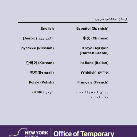
زبان منتخب کریں
English
Español (Spanish)
中文 (Chinese)
العربية (Arabic)
русский (Russian)
Kreyòl Ayisyen
(Haitian-Creole)
한국어 (Korean)
Italiano (Italian)
אידיש (Yiddish)
বাংলা (Bengali)
Polski (Polish)
Français (French)
زبان کے حوالے سے
اردو (Urdu)
مفت اعانت