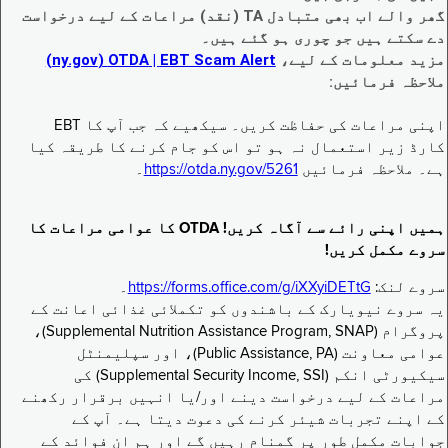
گھر والے اب بھی متبادل TA (نقد) مراعات کے لیے درخواست
دے سکتے ہیں جو چوری ہو گئے ہیں۔
مزید معلومات کے لیے،
EBT Scam Alert ‏| OTDA ‏(ny.gov)
ملاحظہ فرمائیں:
اپنی مراعات کی حفاظت کریں۔ سیکھیے کہ جب آپ کا EBT
کارڈ زیر استعمال نہ ہو تو اس کو جام کرنے کا طریقہ کیا
ہے۔ ملاحظہ فرمائیں
https://otda.ny.gov/5261
۔
ہمیں اپنی رائے سے آگاہ کریں! OTDA کا عوامی مراعات کا
سروے مکمل کریں!
سروے لنک:
https://forms.office.com/g/iXXyiDETtG
۔
یہ سروے نیویارک کے باشندوں کو تکملائی غذائی اعانت کے
پروگرام (Supplemental Nutrition Assistance Program, SNAP)،
عوامی معاونت (Public Assistance, PA)، اور سپلیمنٹل
سیکیورٹی انکم (Supplemental Security Income, SSI) کی
مراعات کے لیے درخواست دینے اور/یا انہیں برقرار رکھنے
کے اپنے تجربات شیئر کرنے کی دعوت دیتا ہے۔ آپ کے
جوابات مکمل طور پر گمنام رہیں گے اور ہم ان فوائد کے