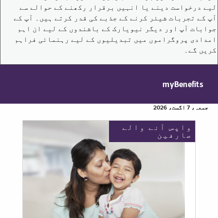
لیے درخواست دینے یا انہیں برقرار رکھنے کے حوالے سے
آپ کے تجربات شیئر کرنے کے جذبے کی قدر کرتے ہیں۔ آپ کے
جوابات آپ اور دیگر نیویارک کے باشندوں کے لیے ان اہم
امدادی پروگراموں میں تبدیلیوں کے لیے رہنمائی فراہم
کریں گے۔
myBenefits
جمعہ، 7 اگست، 2026
واپس آنے والے
صارفین