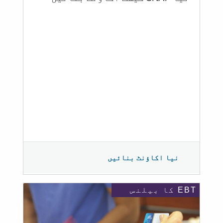
نیا اکاؤنٹ بنائیں
EBT کا بیلنس