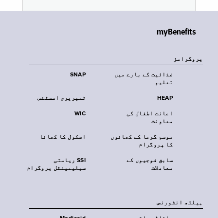
myBenefits
پروگرامز
غذائیت کے بارے میں
SNAP
تعلیم
HEAP
ٹمپریری اسسٹنس
اعانت اطفال کی
WIC
معاونت
موسم گرما کے کھانوں
اسکول کا کھانا
کا پروگرام
سابق فوجیوں کے
SSI ریاستی
معاملات
سپلیمینٹل پروگرام
‏ہیلتھ انشورنس