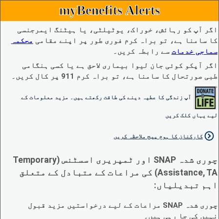
myBenefits Alerts
اگر آپ کو رہائش، خوراک، یوٹیلٹی، یا ہیٹنگ ایمرجنسی
کا سامنا ہے، تو براہ کرم فوری طور پر اپنے مقامی
محکمہ
سماجی خدمات
سے رابطہ کریں۔
اگر آپکو کوئی جان لیوا بیماری لاحق ہے یا کسی ہنگامی
طبی صورتحال کا سامنا ہے، تو براہ کرم 911 پر کال کریں۔
آپ زندگی کا عطیہ دینے کی طاقت رکھتے ہیں۔ مزید معلومات کے
لیے یہاں کلک کریں
کارکنان کا ہوم پیج ملاحظہ کریں
چوری شدہ SNAP اور ٹمپریری اسسٹنس (Temporary
Assistance, TA) کی مراعات کے متبادل کے متعلق
اہم تبدیلیاں:
چوری شدہ SNAP مراعات کے لیے درخواستیں مزید قبول
نہیں کی جا رہی ہیں۔