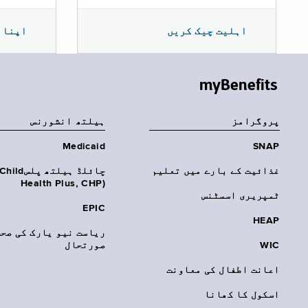
اپنا 
اہلیت چیک کریں
myBenefits
پروگرامز
‏ہیلتھ انشورنس
Medicaid
SNAP
غذائیت کے بارے میں تعلیم
چائلڈ ہیلتھ پلسhild
Health Plus, CHP)‎
ٹمپریری اسسٹنس
EPIC
HEAP
ریاست نیو یارک کی صحت
WIC
صورتحال
اعانت اطفال کی معاونت
اسکول کا کھانا