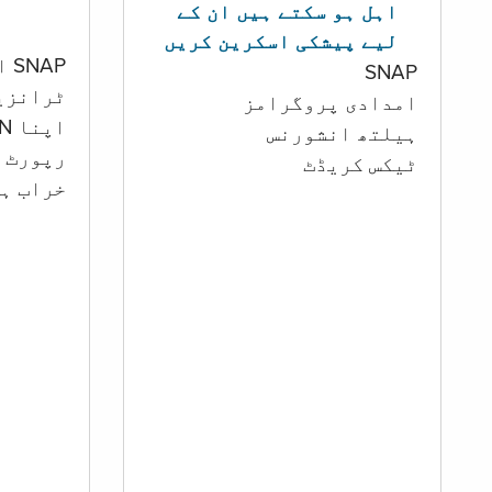
اہل ہو سکتے ہیں ان کے
لیے پیشکی اسکرین کریں
SNAP اور کیش اکاؤنٹ
SNAP
ٹرانزی
امدادی پروگرامز
اپنا PIN تبدیل کرنا
‏ہیلتھ انشورنس
رپورٹ ک
ٹیکس کریڈٹ
خراب ہو