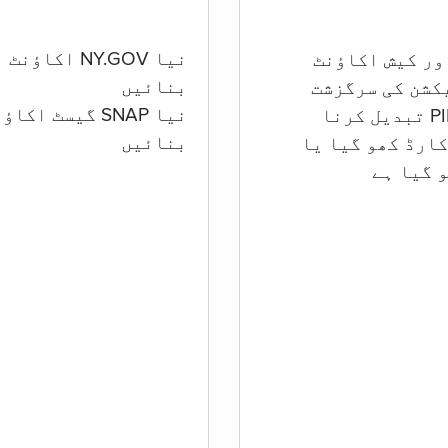
نیا NY.GOV اکاؤنٹ
بنائیں
کشن کی سرگزشت
نیا SNAP گیسٹ اکا
بنائیں
ارڈ کھو گیا یا
 گيا ہے