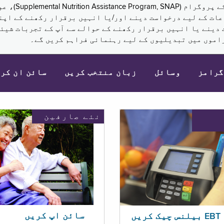
نکم (Supplemental Security Income, SSI) کی مراعات کے لیے درخواست دینے اور/یا انہ
 دینے یا انہیں برقرار رکھنے کے حوالے سے آپ کے تجربات شیئر
اموں میں تبدیلیوں کے لیے رہنمائی فراہم کریں گے۔
گرامز
وسائل
زبان منتخب کریں
سائن ان کر
نئے صارفین
سائن اپ کریں
ریں