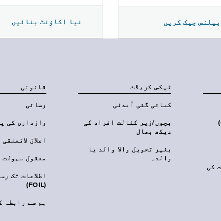
نیا اکاؤنٹ بنائیں
بیلنس چیک کریں
ٹیکس کریڈٹ
قانونی
کمائی گئی آمدنی
رسائی
‎(C
بچوں/زیر کفالت افراد کی
رازداری کی پ
دیکھ بھال
اعلان لاتعلقی
بغیر تحویل والا والد یا
والدہ
معقول سہولت
 کی
اطلاعات تک رس
(FOIL)
ہم سے رابطہ ک