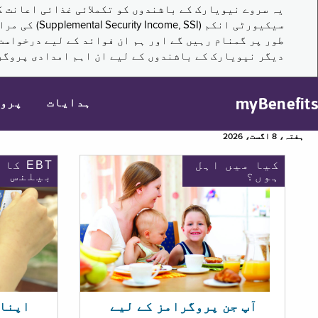
سیکیورٹی ا
طور پر گمنام رہیں گے اور ہم ان فوائد کے لیے درخواست
دیگر نیویارک کے باشندوں کے لیے ان اہم امدادی پروگر
myBenefits
ہدایات
پرو
ہفتہ، 8 اگست، 2026
کیا میں اہل
EBT کا
ہوں؟
بیلنس
اپنا EBT بیلنس چیک ک
آپ جن پروگرامز کے لیے