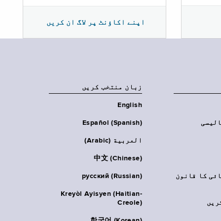
اپنے اکاؤنٹ پر لاگ ان کریں
زبان منتخب کریں
English
الیسی
Español (Spanish)
العربية (Arabic)
中文 (Chinese)
ائی کا قانون
русский (Russian)
Kreyòl Ayisyen (Haitian-
ریں
Creole)
한국어 (Korean)