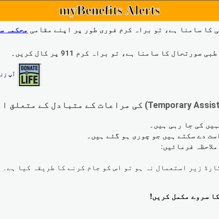
myBenefits Alerts
 کا سامنا ہے، تو براہ کرم فوری طور پر اپنے مقامی
محکمہ س
ال کا سامنا ہے، تو براہ کرم 911 پر کال کریں۔
آپ زند
لاحظہ فرمائیں: