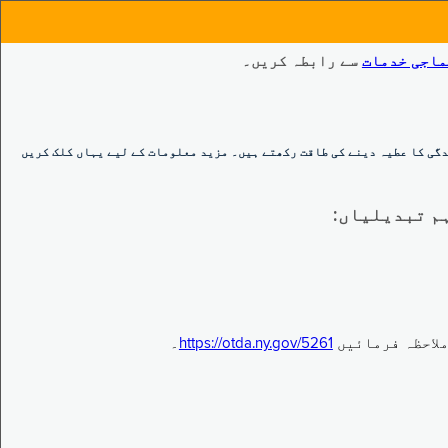
ماجی خدمات
سے رابطہ کریں۔
گی کا عطیہ دینے کی طاقت رکھتے ہیں۔ مزید معلومات کے لیے یہاں کلک کریں
https://otda.ny.gov/5261
۔