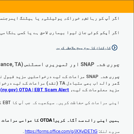
اگر آپ کو رہائش، خوراک، یوٹیلٹی، یا ہیٹنگ ایمرجنسی
اگر آپکو کوئی جان لیوا بیماری لاحق ہے یا کسی ہنگامی طبی صورتح
کارکنان کا ہوم پیج ملاحظہ کریں
چوری شدہ SNAP اور ٹمپریری اسسٹنس (Temporary Assistance, TA) کی مراعات کے متبادل کے متعلق اہم تبدیلیاں:
چوری شدہ SNAP مراعات کے لیے درخواستیں مزید قبول نہیں کی جا رہی ہیں۔
گھر والے اب بھی متبادل TA (نقد) مراعات کے لیے درخواست دے سکتے ہیں جو چوری ہو گئے ہیں۔
مزید معلومات کے لیے،
EBT Scam Alert ‏| OTDA ‏(ny.gov)
م
اپنی مراعات کی حفاظت کریں۔ سیکھیے کہ جب آپ کا EBT کارڈ زیر استعمال نہ ہو تو اس کو جام کرنے کا طریقہ کیا ہے۔ ملاحظہ فرمائیں
ہمیں اپنی رائے سے آگاہ کریں! OTDA کا عوامی مراعات کا سروے مکمل کریں!
سروے لنک:
https://forms.office.com/g/iXXyiDETtG
۔