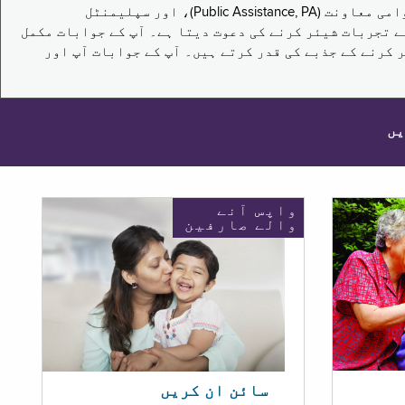
یہ سروے نیویارک کے باشندوں کو تکملائی غذائی اعانت کے پروگرام (Supplemental Nutrition Assistance Program, SNAP)، عوامی معاونت (Public Assistance, PA)، اور سپلیمنٹل
یں برقرار رکھنے کے اپنے تجربات شیئر کرنے کی دعوت دیتا ہے۔ آپ کے جوابات مکمل
 کرنے کے جذبے کی قدر کرتے ہیں۔ آپ کے جوابات آپ اور
یں
واپس آنے
والے صارفین
سائن ان کریں