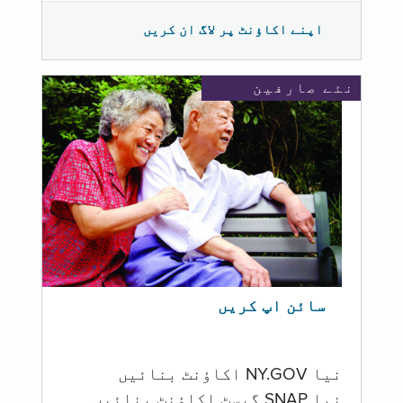
اپنے اکاؤنٹ پر لاگ ان کریں
نئے صارفین
سائن اپ کریں
نیا NY.GOV اکاؤنٹ بنائیں
نیا SNAP گیسٹ اکاؤنٹ بنائیں