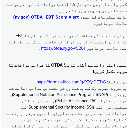
گھر والے اب بھی متبادل TA (نقد) مراعات کے لیے درخواست
دے سکتے ہیں جو چوری ہو گئے ہیں۔
مزید معلومات کے لیے،
EBT Scam Alert ‏| OTDA ‏(ny.gov)
ملاحظہ فرمائیں:
اپنی مراعات کی حفاظت کریں۔ سیکھیے کہ جب آپ کا EBT
کارڈ زیر استعمال نہ ہو تو اس کو جام کرنے کا طریقہ کیا
ہے۔ ملاحظہ فرمائیں
https://otda.ny.gov/5261
۔
ہمیں اپنی رائے سے آگاہ کریں! OTDA کا عوامی مراعات کا
سروے مکمل کریں!
سروے لنک:
https://forms.office.com/g/iXXyiDETtG
۔
یہ سروے نیویارک کے باشندوں کو تکملائی غذائی اعانت کے
پروگرام (Supplemental Nutrition Assistance Program, SNAP)،
عوامی معاونت (Public Assistance, PA)، اور سپلیمنٹل
سیکیورٹی انکم (Supplemental Security Income, SSI) کی
مراعات کے لیے درخواست دینے اور/یا انہیں برقرار رکھنے
کے اپنے تجربات شیئر کرنے کی دعوت دیتا ہے۔ آپ کے
جوابات مکمل طور پر گمنام رہیں گے اور ہم ان فوائد کے