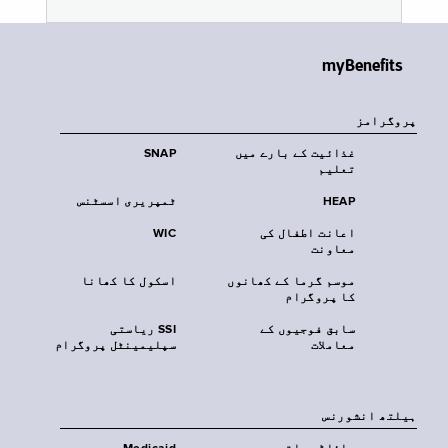
myBenefits
پروگرامز
غذائیت کے بارے میں
SNAP
تعلیم
HEAP
ٹمپریری اسسٹنس
اعانت اطفال کی
WIC
معاونت
موسم گرما کے کھانوں
اسکول کا کھانا
کا پروگرام
سابق فوجیوں کے
SSI ریاستی
معاملات
سپلیمینٹل پروگرام
‏ہیلتھ انشورنس