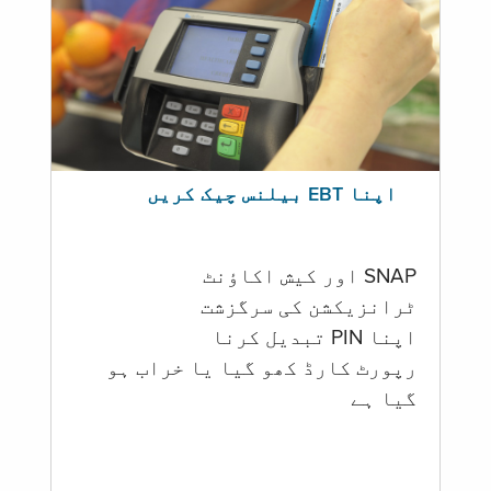
اپنا EBT بیلنس چیک کریں
SNAP اور کیش اکاؤنٹ
ٹرانزیکشن کی سرگزشت
اپنا PIN تبدیل کرنا
رپورٹ کارڈ کھو گیا یا خراب ہو
گيا ہے