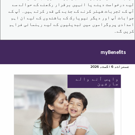
لیے درخواست دینے یا انہیں برقرار رکھنے کے حوالے سے
آپ کے تجربات شیئر کرنے کے جذبے کی قدر کرتے ہیں۔ آپ کے
جوابات آپ اور دیگر نیویارک کے باشندوں کے لیے ان اہم
امدادی پروگراموں میں تبدیلیوں کے لیے رہنمائی فراہم
کریں گے۔
myBenefits
جمعرات، 6 اگست، 2026
واپس آنے والے
صارفین