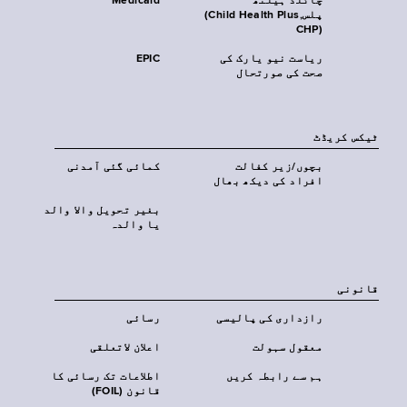
چائلڈ ہیلتھ
Medicaid
پلس‎(Child Health Plus,
CHP)‎
ریاست نیو یارک کی
EPIC
صحت کی صورتحال
ٹیکس کریڈٹ
بچوں/زیر کفالت
کمائی گئی آمدنی
افراد کی دیکھ بھال
بغیر تحویل والا والد
یا والدہ
قانونی
رازداری کی پالیسی
رسائی
معقول سہولت
اعلان لاتعلقی
ہم سے رابطہ کریں
اطلاعات تک رسائی کا
قانون (FOIL)