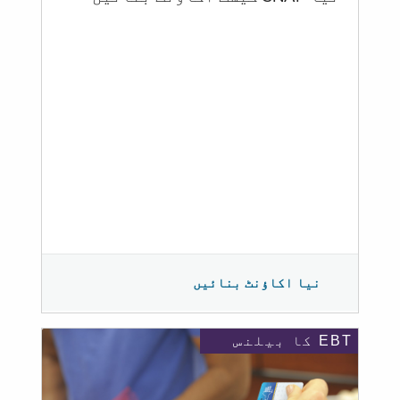
نیا اکاؤنٹ بنائیں
EBT کا بیلنس