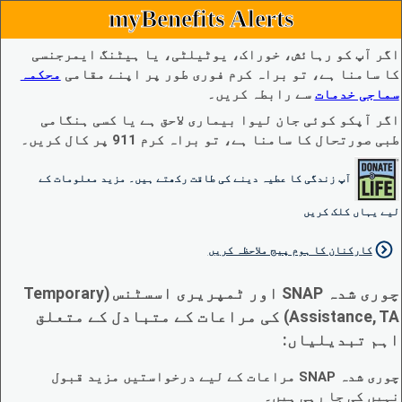
myBenefits Alerts
اگر آپ کو رہائش، خوراک، یوٹیلٹی، یا ہیٹنگ ایمرجنسی
کا سامنا ہے، تو براہ کرم فوری طور پر اپنے مقامی
محکمہ
سماجی خدمات
سے رابطہ کریں۔
اگر آپکو کوئی جان لیوا بیماری لاحق ہے یا کسی ہنگامی
طبی صورتحال کا سامنا ہے، تو براہ کرم 911 پر کال کریں۔
آپ زندگی کا عطیہ دینے کی طاقت رکھتے ہیں۔ مزید معلومات کے
لیے یہاں کلک کریں
کارکنان کا ہوم پیج ملاحظہ کریں
چوری شدہ SNAP اور ٹمپریری اسسٹنس (Temporary
Assistance, TA) کی مراعات کے متبادل کے متعلق
اہم تبدیلیاں:
چوری شدہ SNAP مراعات کے لیے درخواستیں مزید قبول
نہیں کی جا رہی ہیں۔