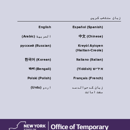
زبان منتخب کریں
English
Español (Spanish)
中文 (Chinese)
العربية (Arabic)
русский (Russian)
Kreyòl Ayisyen
(Haitian-Creole)
한국어 (Korean)
Italiano (Italian)
אידיש (Yiddish)
বাংলা (Bengali)
Polski (Polish)
Français (French)
زبان کے حوالے سے
اردو (Urdu)
مفت اعانت