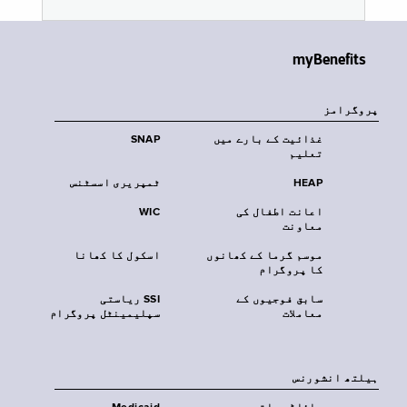
myBenefits
پروگرامز
غذائیت کے بارے میں
SNAP
تعلیم
HEAP
ٹمپریری اسسٹنس
اعانت اطفال کی
WIC
معاونت
موسم گرما کے کھانوں
اسکول کا کھانا
کا پروگرام
سابق فوجیوں کے
SSI ریاستی
معاملات
سپلیمینٹل پروگرام
‏ہیلتھ انشورنس