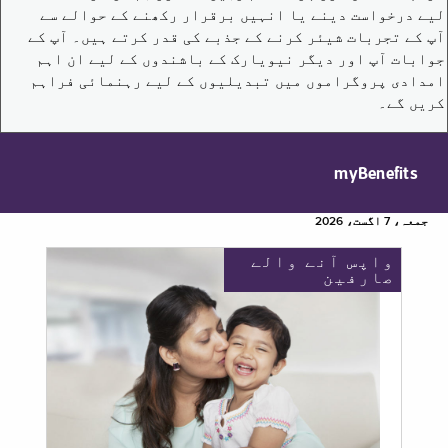
لیے درخواست دینے یا انہیں برقرار رکھنے کے حوالے سے
آپ کے تجربات شیئر کرنے کے جذبے کی قدر کرتے ہیں۔ آپ کے
جوابات آپ اور دیگر نیویارک کے باشندوں کے لیے ان اہم
امدادی پروگراموں میں تبدیلیوں کے لیے رہنمائی فراہم
کریں گے۔
myBenefits
جمعہ، 7 اگست، 2026
واپس آنے والے
صارفین