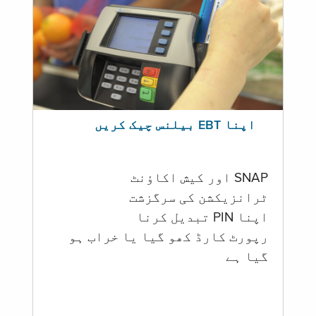
اپنا EBT بیلنس چیک کریں
SNAP اور کیش اکاؤنٹ
ٹرانزیکشن کی سرگزشت
اپنا PIN تبدیل کرنا
رپورٹ کارڈ کھو گیا یا خراب ہو
گيا ہے