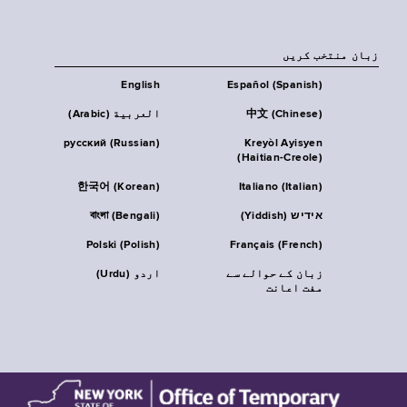
زبان منتخب کریں
English
Español (Spanish)
中文 (Chinese)
العربية (Arabic)
русский (Russian)
Kreyòl Ayisyen
(Haitian-Creole)
한국어 (Korean)
Italiano (Italian)
אידיש (Yiddish)
বাংলা (Bengali)
Polski (Polish)
Français (French)
زبان کے حوالے سے
اردو (Urdu)
مفت اعانت