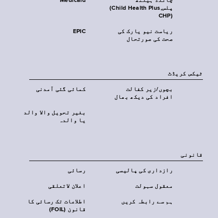
چائلڈ ہیلتھ
Medicaid
پلس‎(Child Health Plus,
CHP)‎
ریاست نیو یارک کی
EPIC
صحت کی صورتحال
ٹیکس کریڈٹ
بچوں/زیر کفالت
کمائی گئی آمدنی
افراد کی دیکھ بھال
بغیر تحویل والا والد
یا والدہ
قانونی
رازداری کی پالیسی
رسائی
معقول سہولت
اعلان لاتعلقی
ہم سے رابطہ کریں
اطلاعات تک رسائی کا
قانون (FOIL)