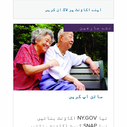
اپنے اکاؤنٹ پر لاگ ان کریں
نئے صارفین
سائن اپ کریں
نیا NY.GOV اکاؤنٹ بنائیں
نیا SNAP گیسٹ اکاؤنٹ بنائیں