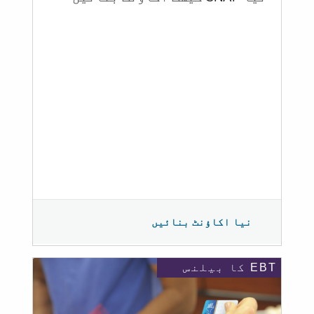
نیا اکاؤنٹ بنائیں
EBT کا بیلنس