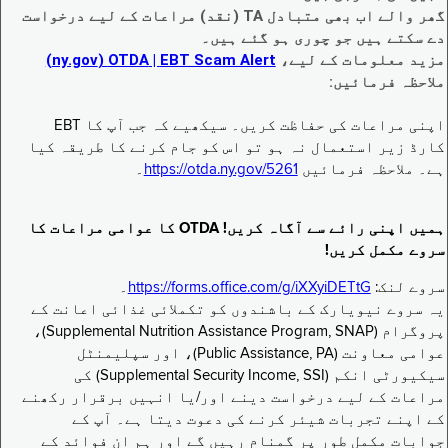
گھر والے اب بھی متبادل TA (نقد) مراعات کے لیے درخواست
دے سکتے ہیں جو چوری ہو گئے ہیں۔
مزید معلومات کے لیے،
EBT Scam Alert ‏| OTDA ‏(ny.gov)
ملاحظہ فرمائیں:
اپنی مراعات کی حفاظت کریں۔ سیکھیے کہ جب آپ کا EBT
کارڈ زیر استعمال نہ ہو تو اس کو جام کرنے کا طریقہ کیا
ہے۔ ملاحظہ فرمائیں
https://otda.ny.gov/5261
۔
ہمیں اپنی رائے سے آگاہ کریں! OTDA کا عوامی مراعات کا
سروے مکمل کریں!
سروے لنک:
https://forms.office.com/g/iXXyiDETtG
۔
یہ سروے نیویارک کے باشندوں کو تکملائی غذائی اعانت کے
پروگرام (Supplemental Nutrition Assistance Program, SNAP)،
عوامی معاونت (Public Assistance, PA)، اور سپلیمنٹل
سیکیورٹی انکم (Supplemental Security Income, SSI) کی
مراعات کے لیے درخواست دینے اور/یا انہیں برقرار رکھنے
کے اپنے تجربات شیئر کرنے کی دعوت دیتا ہے۔ آپ کے
جوابات مکمل طور پر گمنام رہیں گے اور ہم ان فوائد کے