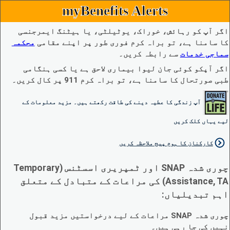
myBenefits Alerts
اگر آپ کو رہائش، خوراک، یوٹیلٹی، یا ہیٹنگ ایمرجنسی
کا سامنا ہے، تو براہ کرم فوری طور پر اپنے مقامی
محکمہ
سماجی خدمات
سے رابطہ کریں۔
اگر آپکو کوئی جان لیوا بیماری لاحق ہے یا کسی ہنگامی
طبی صورتحال کا سامنا ہے، تو براہ کرم 911 پر کال کریں۔
آپ زندگی کا عطیہ دینے کی طاقت رکھتے ہیں۔ مزید معلومات کے
لیے یہاں کلک کریں
کارکنان کا ہوم پیج ملاحظہ کریں
چوری شدہ SNAP اور ٹمپریری اسسٹنس (Temporary
Assistance, TA) کی مراعات کے متبادل کے متعلق
اہم تبدیلیاں:
چوری شدہ SNAP مراعات کے لیے درخواستیں مزید قبول
نہیں کی جا رہی ہیں۔