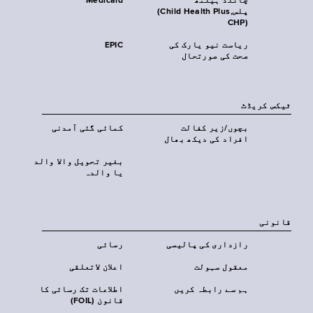
چائلڈ ہیلتھ
Medicaid
پلس‎(Child Health Plus,
CHP)‎
ریاست نیو یارک کی
EPIC
صحت کی صورتحال
ٹیکس کریڈٹ
بچوں/زیر کفالت
کمائی گئی آمدنی
افراد کی دیکھ بھال
بغیر تحویل والا والد
یا والدہ
قانونی
رازداری کی پالیسی
رسائی
معقول سہولت
اعلان لاتعلقی
ہم سے رابطہ کریں
اطلاعات تک رسائی کا
قانون (FOIL)