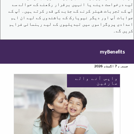
لیے درخواست دینے یا انہیں برقرار رکھنے کے حوالے سے
آپ کے تجربات شیئر کرنے کے جذبے کی قدر کرتے ہیں۔ آپ کے
جوابات آپ اور دیگر نیویارک کے باشندوں کے لیے ان اہم
امدادی پروگراموں میں تبدیلیوں کے لیے رہنمائی فراہم
کریں گے۔
myBenefits
جمعہ، 7 اگست، 2026
واپس آنے والے
صارفین