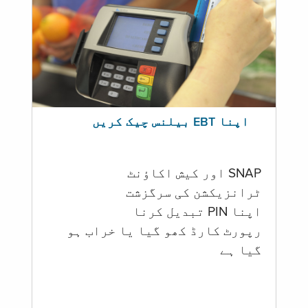
اپنا EBT بیلنس چیک کریں
SNAP اور کیش اکاؤنٹ
ٹرانزیکشن کی سرگزشت
اپنا PIN تبدیل کرنا
رپورٹ کارڈ کھو گیا یا خراب ہو
گيا ہے