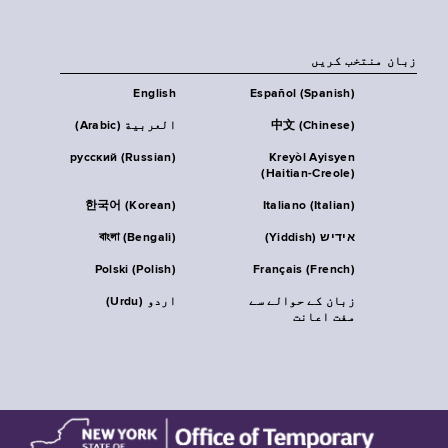
زبان منتخب کریں
English
Español (Spanish)
中文 (Chinese)
العربية (Arabic)
русский (Russian)
Kreyòl Ayisyen
(Haitian-Creole)
한국어 (Korean)
Italiano (Italian)
אידיש (Yiddish)
বাংলা (Bengali)
Polski (Polish)
Français (French)
زبان کے حوالے سے
اردو (Urdu)
مفت اعانت