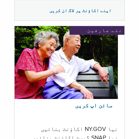
اپنے اکاؤنٹ پر لاگ ان کریں
نئے صارفین
سائن اپ کریں
نیا NY.GOV اکاؤنٹ بنائیں
نیا SNAP گیسٹ اکاؤنٹ بنائیں