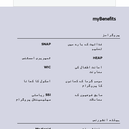
myBenefits
پروگرامز
غذائیت کے بارے میں
SNAP
تعلیم
HEAP
ٹمپریری اسسٹنس
اعانت اطفال کی
WIC
معاونت
موسم گرما کے کھانوں
اسکول کا کھانا
کا پروگرام
سابق فوجیوں کے
SSI ریاستی
معاملات
سپلیمینٹل پروگرام
‏ہیلتھ انشورنس