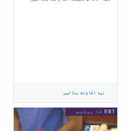
نیا اکاؤنٹ بنائیں
EBT کا بیلنس