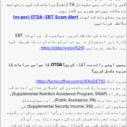
گھر والے اب بھی متبادل TA (نقد) مراعات کے لیے درخواست
دے سکتے ہیں جو چوری ہو گئے ہیں۔
مزید معلومات کے لیے،
EBT Scam Alert ‏| OTDA ‏(ny.gov)
ملاحظہ فرمائیں:
اپنی مراعات کی حفاظت کریں۔ سیکھیے کہ جب آپ کا EBT
کارڈ زیر استعمال نہ ہو تو اس کو جام کرنے کا طریقہ کیا
ہے۔ ملاحظہ فرمائیں
https://otda.ny.gov/5261
۔
ہمیں اپنی رائے سے آگاہ کریں! OTDA کا عوامی مراعات کا
سروے مکمل کریں!
سروے لنک:
https://forms.office.com/g/iXXyiDETtG
۔
یہ سروے نیویارک کے باشندوں کو تکملائی غذائی اعانت کے
پروگرام (Supplemental Nutrition Assistance Program, SNAP)،
عوامی معاونت (Public Assistance, PA)، اور سپلیمنٹل
سیکیورٹی انکم (Supplemental Security Income, SSI) کی
مراعات کے لیے درخواست دینے اور/یا انہیں برقرار رکھنے
کے اپنے تجربات شیئر کرنے کی دعوت دیتا ہے۔ آپ کے
جوابات مکمل طور پر گمنام رہیں گے اور ہم ان فوائد کے