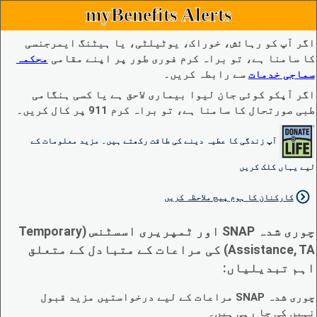
myBenefits Alerts
اگر آپ کو رہائش، خوراک، یوٹیلٹی، یا ہیٹنگ ایمرجنسی
کا سامنا ہے، تو براہ کرم فوری طور پر اپنے مقامی
محکمہ
سماجی خدمات
سے رابطہ کریں۔
اگر آپکو کوئی جان لیوا بیماری لاحق ہے یا کسی ہنگامی
طبی صورتحال کا سامنا ہے، تو براہ کرم 911 پر کال کریں۔
آپ زندگی کا عطیہ دینے کی طاقت رکھتے ہیں۔ مزید معلومات کے
لیے یہاں کلک کریں
کارکنان کا ہوم پیج ملاحظہ کریں
چوری شدہ SNAP اور ٹمپریری اسسٹنس (Temporary
Assistance, TA) کی مراعات کے متبادل کے متعلق
اہم تبدیلیاں:
چوری شدہ SNAP مراعات کے لیے درخواستیں مزید قبول
نہیں کی جا رہی ہیں۔