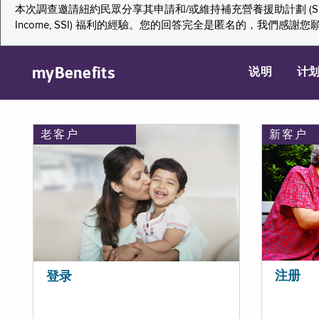
本次調查邀請紐約民眾分享其申請和/或維持補充營養援助計劃 (Supplemental Nutr
Income, SSI) 福利的經驗。您的回答完全是匿名的，我
myBenefits
说明
计
老客户
新客户
注册
登录