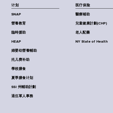
计划
医疗保险
SNAP
醫療補助
營養教育
兒童健康計劃(CHP)
臨時援助
老人配藥
HEAP
NY State of Health
婦嬰幼營養輔助
扥儿费补助
學校膳食
夏季膳食计划
SSI 州輔助計劃
退伍軍人事務