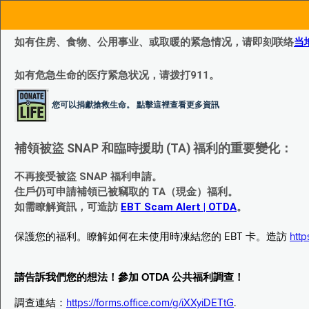
如有住房、食物、公用事业、或取暖的紧急情况，请即刻联络
当
如有危急生命的医疗紧急状况，请拨打911。
您可以捐獻搶救生命。 點擊這裡查看更多資訊
補領被盜 SNAP 和臨時援助 (TA) 福利的重要變化：
不再接受被盜 SNAP 福利申請。
住戶仍可申請補領已被竊取的 TA（現金）福利。
如需瞭解資訊，可造訪
EBT Scam Alert | OTDA
。
保護您的福利。瞭解如何在未使用時凍結您的 EBT 卡。造訪
http
請告訴我們您的想法！參加 OTDA 公共福利調查！
調查連結：
https://forms.office.com/g/iXXyiDETtG
.