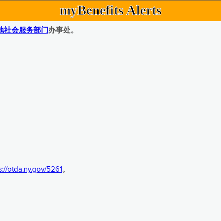
myBenefits Alerts
地社会服务部门
办事处。
s://otda.ny.gov/5261
。