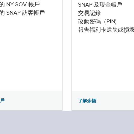
 NY.GOV 帳戶
SNAP 及現金帳戶
的 SNAP 訪客帳戶
交易記錄
改動密碼（PIN)
報告福利卡遺失或損
帳戶
了解余额