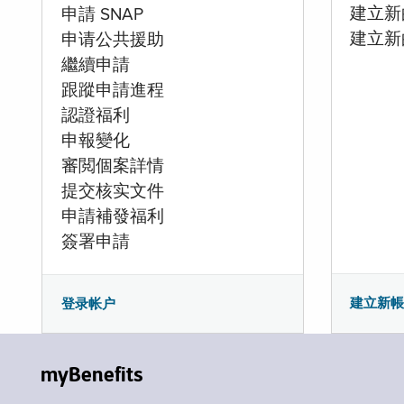
建立新的
申請 SNAP
建立新
申请公共援助
繼續申請
跟蹤申請進程
認證福利
申報變化
審閲個案詳情
提交核实文件
申請補發福利
簽署申請
建立新
登录帐户
myBenefits