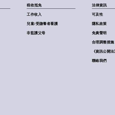
税收抵免
法律資訊
工作收入
可及性
兒童/受贍養者看護
隱私政策
非監護父母
免責聲明
合理調整措施
《資訊公開法》(
聯絡我們