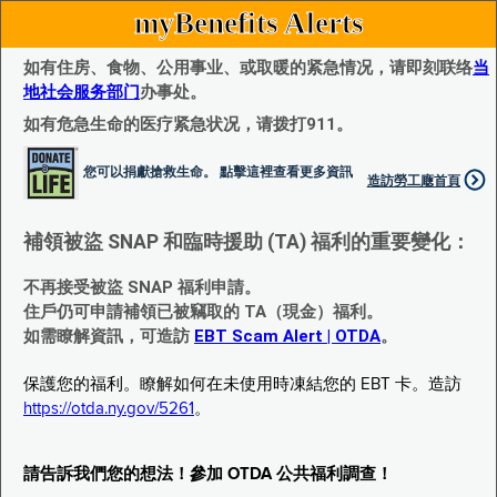
myBenefits Alerts
如有住房、食物、公用事业、或取暖的紧急情况，请即刻联络
当
地社会服务部门
办事处。
如有危急生命的医疗紧急状况，请拨打911。
您可以捐獻搶救生命。 點擊這裡查看更多資訊
造訪勞工廰首頁
補領被盜 SNAP 和臨時援助 (TA) 福利的重要變化：
不再接受被盜 SNAP 福利申請。
住戶仍可申請補領已被竊取的 TA（現金）福利。
如需瞭解資訊，可造訪
EBT Scam Alert | OTDA
。
保護您的福利。瞭解如何在未使用時凍結您的 EBT 卡。造訪
https://otda.ny.gov/5261
。
請告訴我們您的想法！參加 OTDA 公共福利調查！