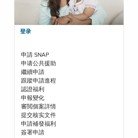
登录
申請 SNAP
申请公共援助
繼續申請
跟蹤申請進程
認證福利
申報變化
審閲個案詳情
提交核实文件
申請補發福利
簽署申請