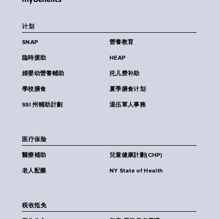
计划
SNAP
營養教育
臨時援助
HEAP
婦嬰幼營養輔助
扥儿费补助
學校膳食
夏季膳食计划
SSI 州輔助計劃
退伍軍人事務
医疗保险
醫療補助
兒童健康計劃(CHP)
老人配藥
NY State of Health
税收抵免