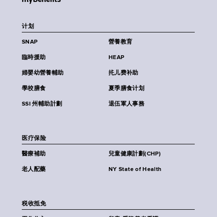
计划
SNAP
營養教育
臨時援助
HEAP
婦嬰幼營養輔助
扥儿费补助
學校膳食
夏季膳食计划
SSI 州輔助計劃
退伍軍人事務
医疗保险
醫療補助
兒童健康計劃(CHP)
老人配藥
NY State of Health
税收抵免