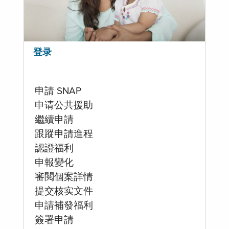
登录
申請 SNAP
申请公共援助
繼續申請
跟蹤申請進程
認證福利
申報變化
審閲個案詳情
提交核实文件
申請補發福利
簽署申請