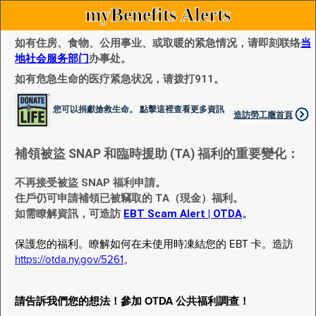
myBenefits Alerts
如有住房、食物、公用事业、或取暖的紧急情况，请即刻联络
当
地社会服务部门
办事处。
如有危急生命的医疗紧急状况，请拨打911。
您可以捐獻搶救生命。 點擊這裡查看更多資訊
造訪勞工廰首頁
補領被盜 SNAP 和臨時援助 (TA) 福利的重要變化：
不再接受被盜 SNAP 福利申請。
住戶仍可申請補領已被竊取的 TA（現金）福利。
如需瞭解資訊，可造訪
EBT Scam Alert | OTDA
。
保護您的福利。瞭解如何在未使用時凍結您的 EBT 卡。造訪
https://otda.ny.gov/5261
。
請告訴我們您的想法！參加 OTDA 公共福利調查！