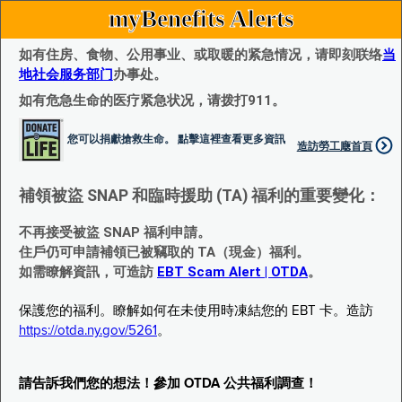
myBenefits Alerts
如有住房、食物、公用事业、或取暖的紧急情况，请即刻联络
当
地社会服务部门
办事处。
如有危急生命的医疗紧急状况，请拨打911。
您可以捐獻搶救生命。 點擊這裡查看更多資訊
造訪勞工廰首頁
補領被盜 SNAP 和臨時援助 (TA) 福利的重要變化：
不再接受被盜 SNAP 福利申請。
住戶仍可申請補領已被竊取的 TA（現金）福利。
如需瞭解資訊，可造訪
EBT Scam Alert | OTDA
。
保護您的福利。瞭解如何在未使用時凍結您的 EBT 卡。造訪
https://otda.ny.gov/5261
。
請告訴我們您的想法！參加 OTDA 公共福利調查！