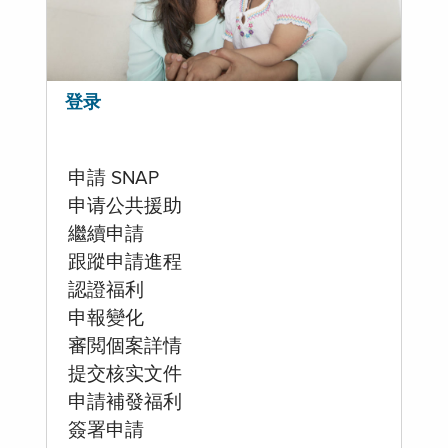
登录
申請 SNAP
申请公共援助
繼續申請
跟蹤申請進程
認證福利
申報變化
審閲個案詳情
提交核实文件
申請補發福利
簽署申請