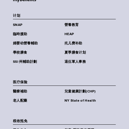
计划
SNAP
營養教育
臨時援助
HEAP
婦嬰幼營養輔助
扥儿费补助
學校膳食
夏季膳食计划
SSI 州輔助計劃
退伍軍人事務
医疗保险
醫療補助
兒童健康計劃(CHP)
老人配藥
NY State of Health
税收抵免