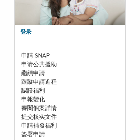
登录
申請 SNAP
申请公共援助
繼續申請
跟蹤申請進程
認證福利
申報變化
審閲個案詳情
提交核实文件
申請補發福利
簽署申請