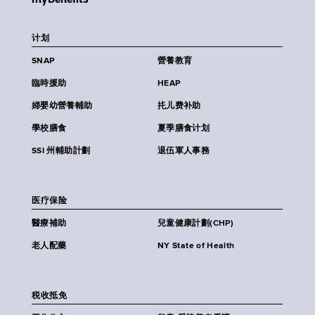
计划
SNAP
營養教育
臨時援助
HEAP
婦嬰幼營養輔助
扥儿费补助
學校膳食
夏季膳食计划
SSI 州輔助計劃
退伍軍人事務
医疗保险
醫療補助
兒童健康計劃(CHP)
老人配藥
NY State of Health
税收抵免