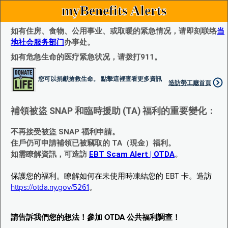
myBenefits Alerts
如有住房、食物、公用事业、或取暖的紧急情况，请即刻联络
当
地社会服务部门
办事处。
如有危急生命的医疗紧急状况，请拨打911。
您可以捐獻搶救生命。 點擊這裡查看更多資訊
造訪勞工廰首頁
補領被盜 SNAP 和臨時援助 (TA) 福利的重要變化：
不再接受被盜 SNAP 福利申請。
住戶仍可申請補領已被竊取的 TA（現金）福利。
如需瞭解資訊，可造訪
EBT Scam Alert | OTDA
。
保護您的福利。瞭解如何在未使用時凍結您的 EBT 卡。造訪
https://otda.ny.gov/5261
。
請告訴我們您的想法！參加 OTDA 公共福利調查！