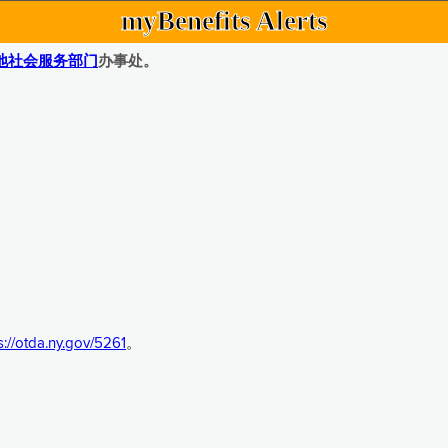
myBenefits Alerts
地社会服务部门
办事处。
s://otda.ny.gov/5261
。