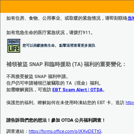
如有住房、食物、公用事业、或取暖的紧急情况，请即刻联络
当
如有危急生命的医疗紧急状况，请拨打911。
您可以捐獻搶救生命。 點擊這裡查看更多資訊
補領被盜 SNAP 和臨時援助 (TA) 福利的重要變化：
不再接受被盜 SNAP 福利申請。
住戶仍可申請補領已被竊取的 TA（現金）福利。
如需瞭解資訊，可造訪
EBT Scam Alert | OTDA
。
保護您的福利。瞭解如何在未使用時凍結您的 EBT 卡。造訪
http
請告訴我們您的想法！參加 OTDA 公共福利調查！
調查連結：
https://forms.office.com/g/iXXyiDETtG
.