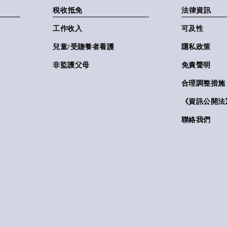
税收抵免
法律資訊
工作收入
可及性
兒童/受贍養者看護
隱私政策
非監護父母
免責聲明
合理調整措施
《資訊公開法》(
聯絡我們