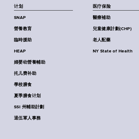
计划
医疗保险
SNAP
醫療補助
營養教育
兒童健康計劃(CHP)
臨時援助
老人配藥
HEAP
NY State of Health
婦嬰幼營養輔助
扥儿费补助
學校膳食
夏季膳食计划
SSI 州輔助計劃
退伍軍人事務