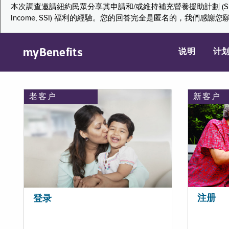
本次調查邀請紐約民眾分享其申請和/或維持補充營養援助計劃 (Supplemental Nutr
Income, SSI) 福利的經驗。您的回答完全是匿名的，我
myBenefits
说明
计
老客户
新客户
注册
登录