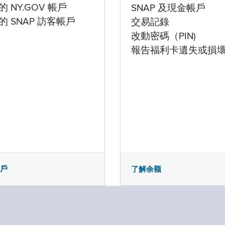
 NY.GOV 帳戶
SNAP 及現金帳戶
的 SNAP 訪客帳戶
交易記錄
改動密碼（PIN)
報告福利卡遺失或損
帳戶
了解余额