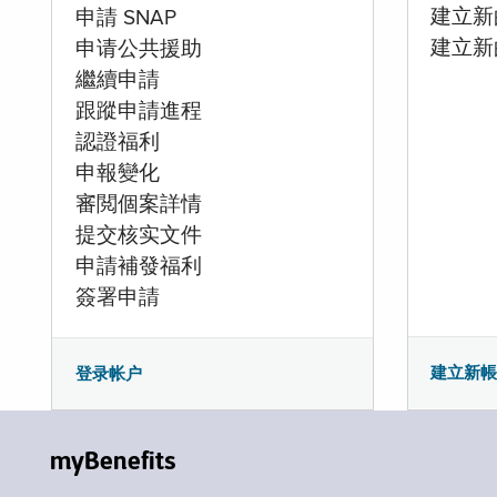
建立新的
申請 SNAP
建立新
申请公共援助
繼續申請
跟蹤申請進程
認證福利
申報變化
審閲個案詳情
提交核实文件
申請補發福利
簽署申請
建立新
登录帐户
myBenefits