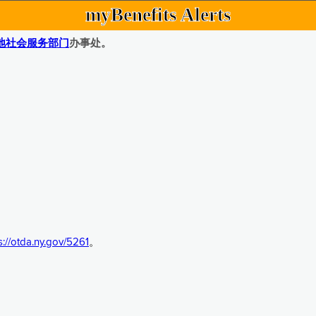
myBenefits Alerts
地社会服务部门
办事处。
s://otda.ny.gov/5261
。