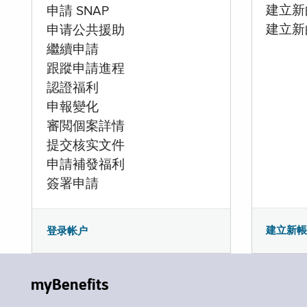
建立新的
申請 SNAP
建立新
申请公共援助
繼續申請
跟蹤申請進程
認證福利
申報變化
審閲個案詳情
提交核实文件
申請補發福利
簽署申請
建立新
登录帐户
myBenefits