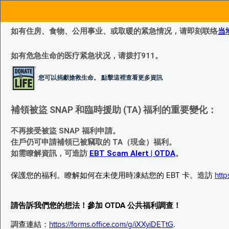
如有住房、食物、公用事业、或取暖的紧急情况，请即刻联络
当
如有危急生命的医疗紧急状况，请拨打911。
您可以捐獻搶救生命。 點擊這裡查看更多資訊
補領被盜 SNAP 和臨時援助 (TA) 福利的重要變化：
不再接受被盜 SNAP 福利申請。
住戶仍可申請補領已被竊取的 TA（現金）福利。
如需瞭解資訊，可造訪
EBT Scam Alert | OTDA
。
保護您的福利。瞭解如何在未使用時凍結您的 EBT 卡。造訪
http
請告訴我們您的想法！參加 OTDA 公共福利調查！
調查連結：
https://forms.office.com/g/iXXyiDETtG
.