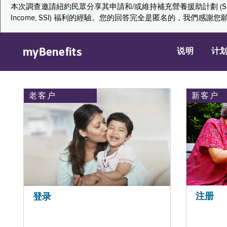
本次調查邀請紐約民眾分享其申請和/或維持補充營養援助計劃 (Supplemental Nutr
Income, SSI) 福利的經驗。您的回答完全是匿名的，我
myBenefits
说明
计
老客户
新客户
注册
登录