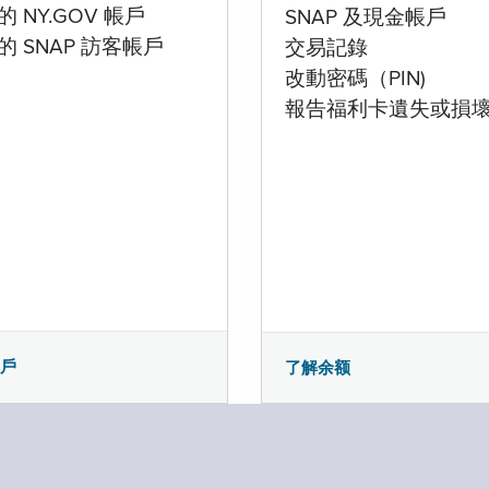
 NY.GOV 帳戶
SNAP 及現金帳戶
的 SNAP 訪客帳戶
交易記錄
改動密碼（PIN)
報告福利卡遺失或損
帳戶
了解余额