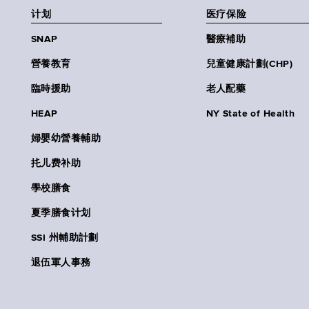
计划
医疗保险
SNAP
醫療補助
營養教育
兒童健康計劃(CHP)
臨時援助
老人配藥
HEAP
NY State of Health
婦嬰幼營養輔助
扥儿费补助
學校膳食
夏季膳食计划
SSI 州輔助計劃
退伍軍人事務