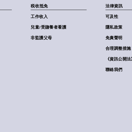
税收抵免
法律資訊
工作收入
可及性
兒童/受贍養者看護
隱私政策
非監護父母
免責聲明
合理調整措施
《資訊公開法》(
聯絡我們