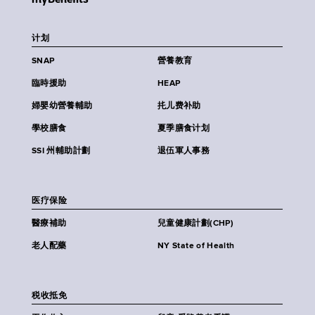
计划
SNAP
營養教育
臨時援助
HEAP
婦嬰幼營養輔助
扥儿费补助
學校膳食
夏季膳食计划
SSI 州輔助計劃
退伍軍人事務
医疗保险
醫療補助
兒童健康計劃(CHP)
老人配藥
NY State of Health
税收抵免