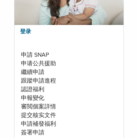
登录
申請 SNAP
申请公共援助
繼續申請
跟蹤申請進程
認證福利
申報變化
審閲個案詳情
提交核实文件
申請補發福利
簽署申請