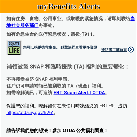
myBenefits Alerts
如有住房、食物、公用事业、或取暖的紧急情况，请即刻联络
当
地社会服务部门
办事处。
如有危急生命的医疗紧急状况，请拨打911。
您可以捐獻搶救生命。 點擊這裡查看更多資訊
造訪勞工廰首頁
補領被盜 SNAP 和臨時援助 (TA) 福利的重要變化：
不再接受被盜 SNAP 福利申請。
住戶仍可申請補領已被竊取的 TA（現金）福利。
如需瞭解資訊，可造訪
EBT Scam Alert | OTDA
。
保護您的福利。瞭解如何在未使用時凍結您的 EBT 卡。造訪
https://otda.ny.gov/5261
。
請告訴我們您的想法！參加 OTDA 公共福利調查！