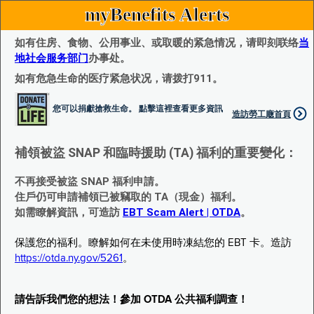
myBenefits Alerts
如有住房、食物、公用事业、或取暖的紧急情况，请即刻联络
当
地社会服务部门
办事处。
如有危急生命的医疗紧急状况，请拨打911。
您可以捐獻搶救生命。 點擊這裡查看更多資訊
造訪勞工廰首頁
補領被盜 SNAP 和臨時援助 (TA) 福利的重要變化：
不再接受被盜 SNAP 福利申請。
住戶仍可申請補領已被竊取的 TA（現金）福利。
如需瞭解資訊，可造訪
EBT Scam Alert | OTDA
。
保護您的福利。瞭解如何在未使用時凍結您的 EBT 卡。造訪
https://otda.ny.gov/5261
。
請告訴我們您的想法！參加 OTDA 公共福利調查！