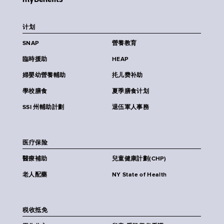
计划
SNAP
營養教育
臨時援助
HEAP
婦嬰幼營養輔助
扥儿费补助
學校膳食
夏季膳食计划
SSI 州輔助計劃
退伍軍人事務
医疗保险
醫療補助
兒童健康計劃(CHP)
老人配藥
NY State of Health
税收抵免