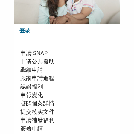
登录
申請 SNAP
申请公共援助
繼續申請
跟蹤申請進程
認證福利
申報變化
審閲個案詳情
提交核实文件
申請補發福利
簽署申請