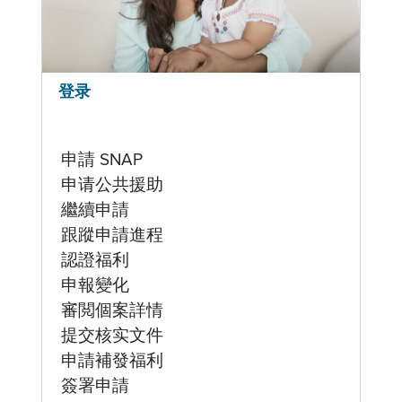
登录
申請 SNAP
申请公共援助
繼續申請
跟蹤申請進程
認證福利
申報變化
審閲個案詳情
提交核实文件
申請補發福利
簽署申請