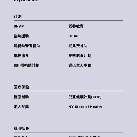
计划
SNAP
營養教育
臨時援助
HEAP
婦嬰幼營養輔助
扥儿费补助
學校膳食
夏季膳食计划
SSI 州輔助計劃
退伍軍人事務
医疗保险
醫療補助
兒童健康計劃(CHP)
老人配藥
NY State of Health
税收抵免