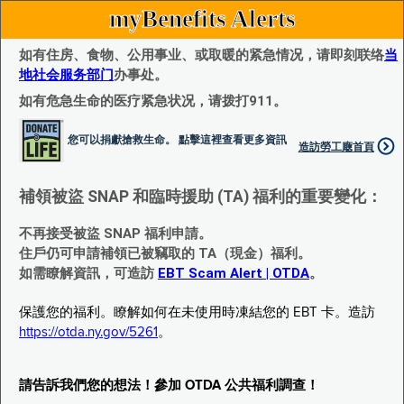
myBenefits Alerts
如有住房、食物、公用事业、或取暖的紧急情况，请即刻联络
当
地社会服务部门
办事处。
如有危急生命的医疗紧急状况，请拨打911。
您可以捐獻搶救生命。 點擊這裡查看更多資訊
造訪勞工廰首頁
補領被盜 SNAP 和臨時援助 (TA) 福利的重要變化：
不再接受被盜 SNAP 福利申請。
住戶仍可申請補領已被竊取的 TA（現金）福利。
如需瞭解資訊，可造訪
EBT Scam Alert | OTDA
。
保護您的福利。瞭解如何在未使用時凍結您的 EBT 卡。造訪
https://otda.ny.gov/5261
。
請告訴我們您的想法！參加 OTDA 公共福利調查！