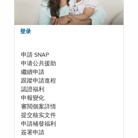
登录
申請 SNAP
申请公共援助
繼續申請
跟蹤申請進程
認證福利
申報變化
審閲個案詳情
提交核实文件
申請補發福利
簽署申請