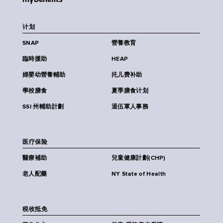
计划
SNAP
營養教育
臨時援助
HEAP
婦嬰幼營養輔助
扥儿费补助
學校膳食
夏季膳食计划
SSI 州輔助計劃
退伍軍人事務
医疗保险
醫療補助
兒童健康計劃(CHP)
老人配藥
NY State of Health
税收抵免