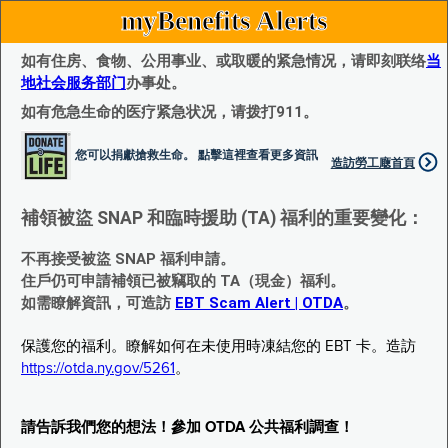
myBenefits Alerts
如有住房、食物、公用事业、或取暖的紧急情况，请即刻联络
当
地社会服务部门
办事处。
如有危急生命的医疗紧急状况，请拨打911。
您可以捐獻搶救生命。 點擊這裡查看更多資訊
造訪勞工廰首頁
補領被盜 SNAP 和臨時援助 (TA) 福利的重要變化：
不再接受被盜 SNAP 福利申請。
住戶仍可申請補領已被竊取的 TA（現金）福利。
如需瞭解資訊，可造訪
EBT Scam Alert | OTDA
。
保護您的福利。瞭解如何在未使用時凍結您的 EBT 卡。造訪
https://otda.ny.gov/5261
。
請告訴我們您的想法！參加 OTDA 公共福利調查！