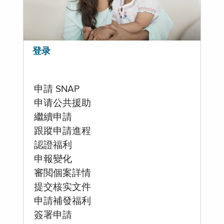
登录
申請 SNAP
申请公共援助
繼續申請
跟蹤申請進程
認證福利
申報變化
審閲個案詳情
提交核实文件
申請補發福利
簽署申請