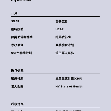
计划
SNAP
營養教育
臨時援助
HEAP
婦嬰幼營養輔助
扥儿费补助
學校膳食
夏季膳食计划
SSI 州輔助計劃
退伍軍人事務
医疗保险
醫療補助
兒童健康計劃(CHP)
老人配藥
NY State of Health
税收抵免