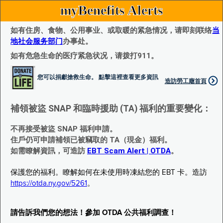
myBenefits Alerts
如有住房、食物、公用事业、或取暖的紧急情况，请即刻联络
当
地社会服务部门
办事处。
如有危急生命的医疗紧急状况，请拨打911。
您可以捐獻搶救生命。 點擊這裡查看更多資訊
造訪勞工廰首頁
補領被盜 SNAP 和臨時援助 (TA) 福利的重要變化：
不再接受被盜 SNAP 福利申請。
住戶仍可申請補領已被竊取的 TA（現金）福利。
如需瞭解資訊，可造訪
EBT Scam Alert | OTDA
。
保護您的福利。瞭解如何在未使用時凍結您的 EBT 卡。造訪
https://otda.ny.gov/5261
。
請告訴我們您的想法！參加 OTDA 公共福利調查！